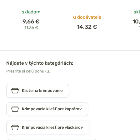
skladom
sk
u dodávateľa
9,66 €
10
14,32 €
11,36 €
Nájdete v týchto kategóriách:
Prezrite si celú ponuku.
Klisťe na krimpovanie
Krimpovacia kliešť pre kaprárov
Krimpovacia kliešť pre vláčkarov