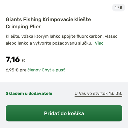
1
/
5
Giants Fishing Krimpovacie kliešte
Crimping Plier
Kliešte, vďaka ktorým ľahko spojíte fluorokarbón, vlasec
alebo lanko a vytvoríte požadovanú slučku.
Viac
7,16
€
pre
členov Chyť a pusť
Skladem u dodavatele
U Vás vo štvrtok 13. 08.
Pridať do košíka