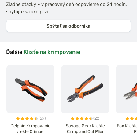
Žiadne otázky – v pracovný deň odpovieme do 24 hodín,
spýtajte sa ako prví.
Spýtať sa odborníka
Ďalšie
Klisťe na krimpovanie
(5x)
(2x)
Delphin Krimpovacie
Savage Gear Kliešte
Fox Klieš
kliešte Crimper
Crimp and Cut Plier
P