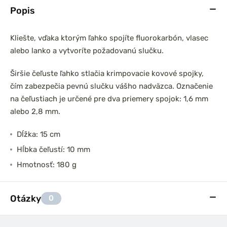
Popis
Kliešte, vďaka ktorým ľahko spojíte fluorokarbón, vlasec
alebo lanko a vytvoríte požadovanú slučku.
Širšie čeľuste ľahko stlačia krimpovacie kovové spojky,
čím zabezpečia pevnú slučku vášho nadväzca. Označenie
na čeľustiach je určené pre dva priemery spojok: 1,6 mm
alebo 2,8 mm.
Dĺžka: 15 cm
Hĺbka čeľustí: 10 mm
Hmotnosť: 180 g
Otázky
0