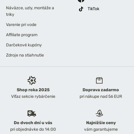
Náväzce, uzly, montáže a
TikTok
triky
Varenie pri vode
Affiliate program
Darčekové kupóny
Zdroje na stiahnutie
Shop roka 2025
Doprava zadarmo
Víťaz sekcie rybárčenie
pri nákupe nad 56 EUR
Do dvoch dní u vás
Najnižšie ceny
pri objednávke do 14:00
vám garantujeme