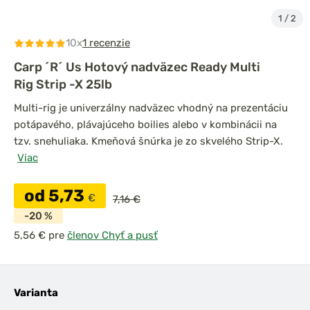
1
/
2
10x
1 recenzie
Carp ´R´ Us Hotový nadväzec Ready Multi
Rig Strip -X 25lb
Multi-rig je univerzálny nadväzec vhodný na prezentáciu
potápavého, plávajúceho boilies alebo v kombinácii na
tzv. snehuliaka. Kmeňová šnúrka je zo skvelého Strip-X.
Viac
od 5,73
€
7,16 €
-20 %
pre
členov Chyť a pusť
Varianta