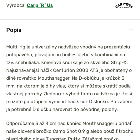
Výrobca:
Carp ´R´ Us
Popis
Multi-rig je univerzálny nadväzec vhodný na prezentáciu
potápavého, plávajúceho boilies alebo v kombinácii na
tzv. snehuliaka. Kmeňová šnúrka je zo skvelého Strip-X.
Najuznávanejší háčik Centurion 2000 ATS je obohatený o
dlhé rovnátko Mouthsnagger. Na D-oblúku je krúžok 3
mm, na ktorom je dlhý vlas, ktorý si môžete skrátiť podľa
vlastnej potreby. Jednou z výhod tohto nadväzca je, že si
môžete po otupení vymeniť háčik cez D slučku. Po zábere
je potrebné D slučku narovnať do pôvodnej polohy.
Odporúčame 3 až 4 cm nad koniec Mouthsnaggeru pridať
naše olovené bročko Camo Shot 0,9 g alebo použiť trochu
plastického olova Tungsten Putty. Záťažové bročko