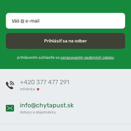
Prihlásiť sa na odber
prihlásením súhlasíte so
spracovaním osobných údajov
+420 377 477 291
infolinka
info@chytapust.sk
dotazy a objednávky