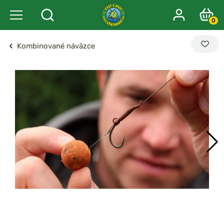
0
Kombinované náväzce