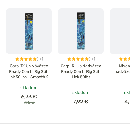
(1x)
(1x)
Carp ´R´ Us Náväzec
Carp ´R´ Us Nadväzec
Mivar
Ready Combi Rig Stiff
Ready Combi Rig Stiff
nadväzc
Link 50 lbs - Smooth 25
Link 50lbs
lbs
skladom
skladom
sk
6,73 €
7,92 €
4
7,92 €