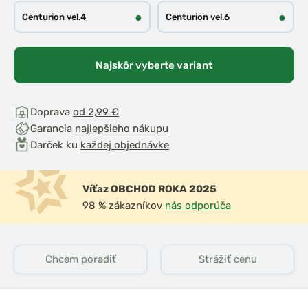
●
●
Centurion vel.4
Centurion vel.6
Najskôr vyberte variant
Doprava
od 2,99 €
Garancia
najlepšieho nákupu
Darček ku
každej objednávke
Víťaz OBCHOD ROKA 2025
98 % zákazníkov
nás odporúča
Chcem poradiť
Strážiť cenu