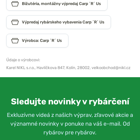
Bižutéria, montážny výpredaj Carp ´R´ Us
Výpredaj rybárskeho vybavenia Carp ´R´ Us
Výrobca: Carp ´R´ Us
Údaje o výrobcovi:
Karel NIKL s.r.o.,
Havlíčkova 847, Kolín, 28002,
velkoobchod@nikl.cz
Sledujte novinky v rybárčení
Exkluzívne videá z našich výprav, zľavové akcie a
významné novinky v ponuke na váš e-mail. Od
rybárov pre rybárov.