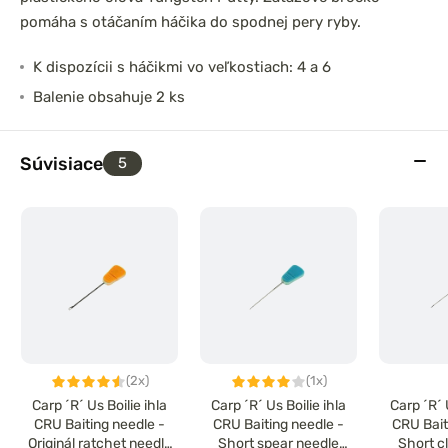
pomáha s otáčaním háčika do spodnej pery ryby.
K dispozícii s háčikmi vo veľkostiach: 4 a 6
Balenie obsahuje 2 ks
Súvisiace
5
(2x)
(1x)
Carp ´R´ Us Boilie ihla
Carp ´R´ Us Boilie ihla
Carp ´R´ 
CRU Baiting needle -
CRU Baiting needle -
CRU Bait
Originál ratchet needle
Short spear needle
Short c