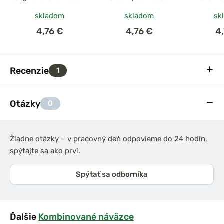
Oranžová
Modrá
Če
skladom
skladom
sk
4,76 €
4,76 €
4
Recenzie
1
Otázky
0
Žiadne otázky – v pracovný deň odpovieme do 24 hodín,
spýtajte sa ako prví.
Spýtať sa odborníka
Ďalšie
Kombinované náväzce