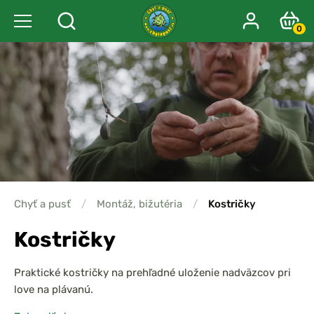
0
Chyť a pusť
/
Montáž, bižutéria
/
Kostričky
Kostričky
Praktické kostričky na prehľadné uloženie nadväzcov pri
love na plávanú.