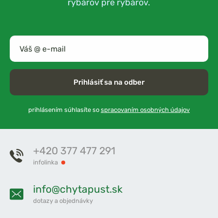
rybárov pre rybárov.
Prihlásiť sa na odber
prihlásením súhlasíte so
spracovaním osobných údajov
+420 377 477 291
infolinka
info@chytapust.sk
dotazy a objednávky