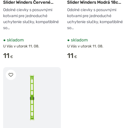
Slider Winders Červené
Slider Winders Modrá 18cm
13cm 10ks
10ks
Odolné cievky s posuvnými
Odolné cievky s posuvnými
kotvami pre jednoduché
kotvami pre jednoduché
uchytenie slučky, kompatibilné
uchytenie slučky, kompatibilné
so…
so…
●
skladom
●
skladom
U Vás v utorok 11. 08.
U Vás v utorok 11. 08.
11
11
€
€