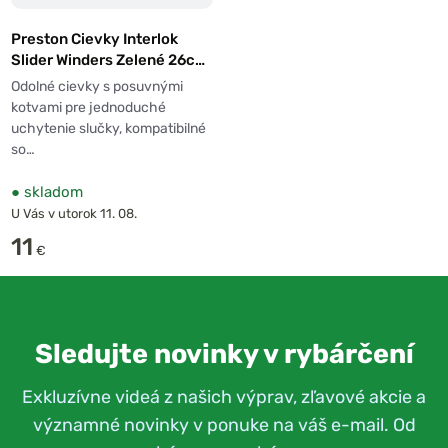
Preston Cievky Interlok
asec Mamba
Suretti Záťaž Stubby
Slider Winders Zelené 26cm
skovanie
10ks
Odolné cievky s posuvnými
kotvami pre jednoduché
uchytenie slučky, kompatibilné
so…
●
skladom
U Vás v utorok 11. 08.
11
€
Sledujte novinky v rybárčení
Exkluzívne videá z našich výprav, zľavové akcie a
významné novinky v ponuke na váš e-mail. Od