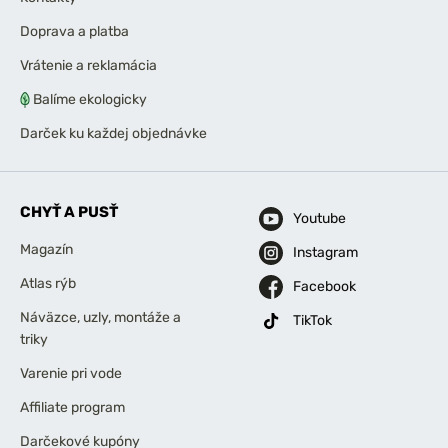
Doprava a platba
Vrátenie a reklamácia
Balíme ekologicky
Darček ku každej objednávke
CHYŤ A PUSŤ
Youtube
Magazín
Instagram
Atlas rýb
Facebook
Náväzce, uzly, montáže a
TikTok
triky
Varenie pri vode
Affiliate program
Darčekové kupóny