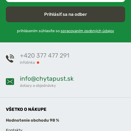
Prihlásiť sa na odber
prihlásením súhlasíte so
spracovaním osobných údajov
+420 377 477 291
infolinka
info@chytapust.sk
dotazy a objednávky
VŠETKO O NÁKUPE
Hodnotenie obchodu 98 %
Kontakty