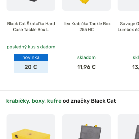
Black Cat Škatuľka Hard
Illex Krabička Tackle Box
Savage G
Case Tackle Box L
255 HC
Lurebox 6
posledný kus skladom
novinka
skladom
sk
20 €
11,96 €
13
krabičky, boxy, kufre
od značky Black Cat