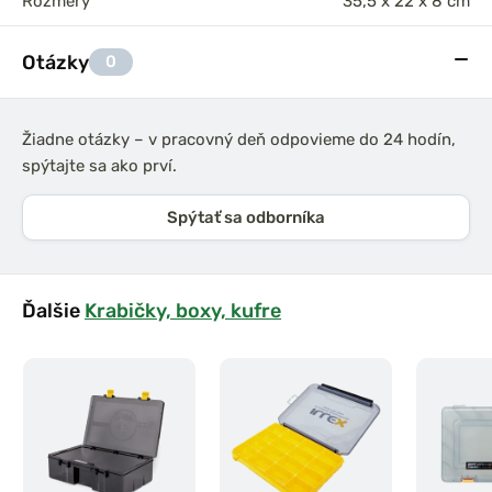
Rozmery
35,5 x 22 x 8 cm
Otázky
0
Žiadne otázky – v pracovný deň odpovieme do 24 hodín,
spýtajte sa ako prví.
Spýtať sa odborníka
Ďalšie
Krabičky, boxy, kufre