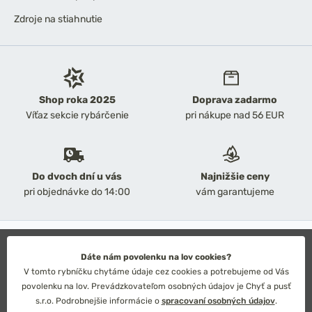
Zdroje na stiahnutie
Shop roka 2025
Doprava zadarmo
Víťaz sekcie rybárčenie
pri nákupe nad 56 EUR
Do dvoch dní u vás
Najnižšie ceny
pri objednávke do 14:00
vám garantujeme
2026 Chyť a pusť
Obchodné podmienky
Dáte nám povolenku na lov cookies?
Ochrana osobných údajov
V tomto rybníčku chytáme údaje cez cookies a potrebujeme od Vás
Technické riešenie: Simplia s.r.o.
povolenku na lov. Prevádzkovateľom osobných údajov je Chyť a pusť
Strategický dizajn: Petr Široký
s.r.o. Podrobnejšie informácie o
spracovaní osobných údajov
.