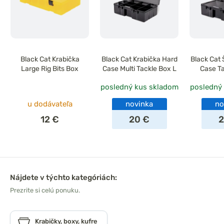
Black Cat Krabička
Black Cat Krabička Hard
Black Cat 
Large Rig Bits Box
Case Multi Tackle Box L
Case Ta
posledný kus skladom
posledný
u dodávateľa
novinka
no
12 €
20 €
2
Nájdete v týchto kategóriách:
Prezrite si celú ponuku.
Krabičky, boxy, kufre