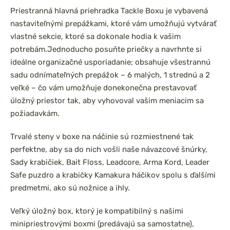
Priestranná hlavná priehradka Tackle Boxu je vybavená
nastaviteľnými prepážkami, ktoré vám umožňujú vytvárať
vlastné sekcie, ktoré sa dokonale hodia k vašim
potrebám.
Jednoducho posuňte priečky a navrhnte si
ideálne organizačné usporiadanie; obsahuje všestrannú
sadu odnímateľných prepážok – 6 malých, 1 strednú a 2
veľké – čo vám umožňuje donekonečna prestavovať
úložný priestor tak, aby vyhovoval vašim meniacim sa
požiadavkám.
Trvalé steny v boxe na náčinie sú rozmiestnené tak
perfektne, aby sa do nich vošli naše návazcové šnúrky,
Sady krabičiek, Bait Floss, Leadcore, Arma Kord, Leader
Safe puzdro a krabičky Kamakura háčikov spolu s ďalšími
predmetmi, ako sú nožnice a ihly.
Veľký úložný box, ktorý je kompatibilný s našimi
minipriestrovými boxmi (predávajú sa samostatne),