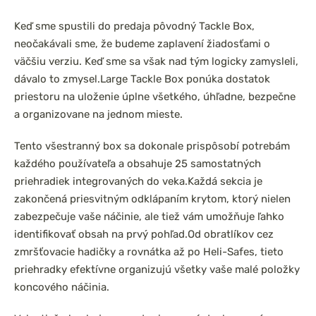
Keď sme spustili do predaja pôvodný Tackle Box,
neočakávali sme, že budeme zaplavení žiadosťami o
väčšiu verziu. Keď sme sa však nad tým logicky zamysleli,
dávalo to zmysel.
Large Tackle Box ponúka dostatok
priestoru na uloženie úplne všetkého, úhľadne, bezpečne
a organizovane na jednom mieste.
Tento všestranný box sa dokonale prispôsobí potrebám
každého používateľa a obsahuje 25 samostatných
priehradiek integrovaných do veka.
Každá sekcia je
zakončená priesvitným odklápaním krytom, ktorý nielen
zabezpečuje vaše náčinie, ale tiež vám umožňuje ľahko
identifikovať obsah na prvý pohľad.
Od obratlíkov cez
zmršťovacie hadičky a rovnátka až po Heli-Safes, tieto
priehradky efektívne organizujú všetky vaše malé položky
koncového náčinia.