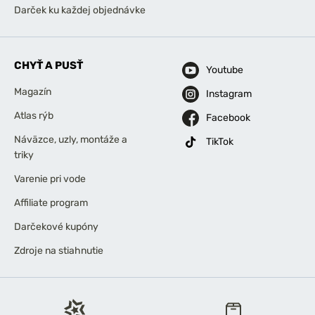
Darček ku každej objednávke
CHYŤ A PUSŤ
Youtube
Magazín
Instagram
Atlas rýb
Facebook
Náväzce, uzly, montáže a
TikTok
triky
Varenie pri vode
Affiliate program
Darčekové kupóny
Zdroje na stiahnutie