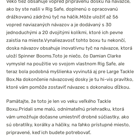
Veko tiež obsahuje vopred pripravenú dosku na návazce,
ako by ste našli v Rig Safe, doplnenú o opracovanú
drážkovanú zádržnú tyč na háčik.
Môže uložiť až 56
vopred naviazaných návazov a je dodávaný s 30
jednoduchými a 20 dvojitými kolíkmi, ktoré ich pevne
zaistia na mieste.
Vynaliezavosť tohto boxu tu nekončí,
doska návazov obsahuje inovatívnu tyč na návazce, ktorá
uloží Spinner Booms.
Toto je niečo, čo Damian Clarke
vymyslel na použitie vo svojom vlastnom Rig Safe, ale
teraz bola podobná myšlienka vyvinutá aj pre Large Tackle
Box.
Na dokončenie návazcovej dosky je tu hi-vis pravítko,
ktoré vám pomôže zostaviť návazec s dokonalou dĺžkou.
Pamätajte, že toto je len vo veku veľkého Tackle
Boxu.
Pridali sme malú, odnímateľnú priehradku, ktorá
vám umožňuje dočasne umiestniť drobné súčiastky, ako
sú obratlíky, korálky a háčiky, na ľahko prístupné miesto,
pripravené, keď ich budete potrebovať.