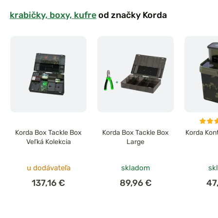
krabičky, boxy, kufre
od značky Korda
Korda Box Tackle Box
Korda Box Tackle Box
Korda Kon
Veľká Kolekcia
Large
u dodávateľa
skladom
sk
137,16 €
89,96 €
47