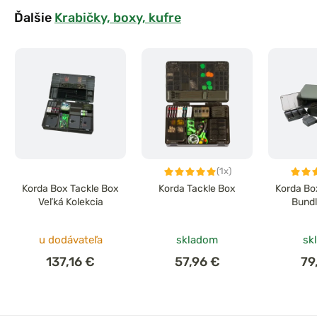
Ďalšie
Krabičky, boxy, kufre
(1x)
Korda Box Tackle Box
Korda Tackle Box
Korda Bo
Veľká Kolekcia
Bundl
u dodávateľa
skladom
sk
137,16 €
57,96 €
79