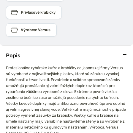
Prívlačové krabičky
Výrobca: Versus
Popis
Profesionálne rybárske kufre a krabičky od japonskej firmy Versus
sú vyrobené z najkvalitnejších plastov, ktoré sú zárukou vysokej
funkčnosti a trvanlivosti.
Prvotriede a solídne spracované zámky
umožňujú prenášanie aj veľmi ťažkých doplnkov, ktoré sú pre
rybárčenie väčšinou vyrobené z olova.
Extrémne pevné vieká a
zosilnené bočnice zase umožňujú posedenie na týchto kufroch.
Všetky kovové doplnky majú antikoróznu povrchovú úpravu odolnú
aj veľmi agresívnej slanej vode.
Veľké kufre majú možnosť v prípade
potreby vymeniť zásuvky za krabičky.
Všetky kufre a krabice na
umelé nástrahy majú variabilne nastaviteľné steny a sú vyrobené z
materiálu netečného ku gumovým nástrahám.
Výrobca: Versus