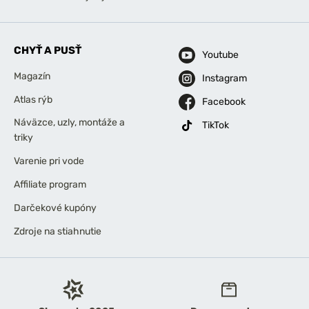
CHYŤ A PUSŤ
Youtube
Magazín
Instagram
Atlas rýb
Facebook
Náväzce, uzly, montáže a
TikTok
triky
Varenie pri vode
Affiliate program
Darčekové kupóny
Zdroje na stiahnutie