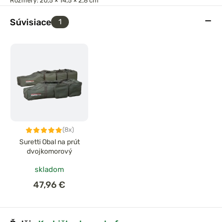
Rozmery:
20,5 × 14,5 × 2,8 cm
Súvisiace
1
(8x)
Suretti Obal na prút
dvojkomorový
skladom
47,96 €