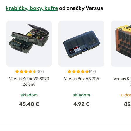
krabičky, boxy, kufre
od značky Versus
(8x)
(4x)
Versus Kufor VS 3070
Versus Box VS 706
Versus K
Zelený
skladom
skladom
u do
45,40 €
4,92 €
82