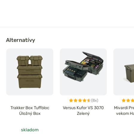
Alternatívy
(8x)
Trakker Box Tuffbloc
Versus Kufor VS 3070
Mivardi Pr
Úložný Box
Zelený
vekom Ha
skladom