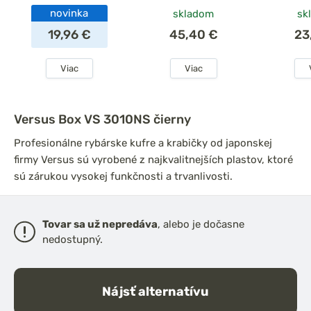
novinka
skladom
sk
19,96 €
45,40 €
23
Viac
Viac
Versus Box VS 3010NS čierny
Profesionálne rybárske kufre a krabičky od japonskej
firmy Versus sú vyrobené z najkvalitnejších plastov, ktoré
sú zárukou vysokej funkčnosti a trvanlivosti.
Tovar sa už nepredáva
, alebo je dočasne
nedostupný.
Nájsť alternatívu