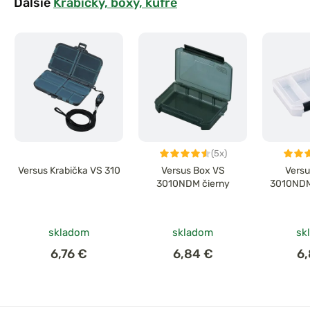
Ďalšie
Krabičky, boxy, kufre
(5x)
Versus Krabička VS 310
Versus Box VS
Versu
3010NDM čierny
3010NDM
skladom
skladom
sk
6,76 €
6,84 €
6