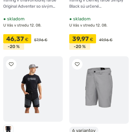
fishing v tmavomodrej farbe
fishing v čiernej farbe Simply
Original Adventer so sivým…
Black sú určené…
●
skladom
●
skladom
U Vás v stredu 12. 08.
U Vás v stredu 12. 08.
46,37
39,97
€
€
57,96 €
49,96 €
-20 %
-20 %
6 variantov