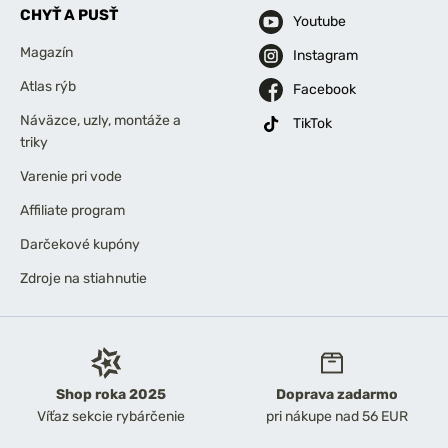
CHYŤ A PUSŤ
Youtube
Magazín
Instagram
Atlas rýb
Facebook
Náväzce, uzly, montáže a
TikTok
triky
Varenie pri vode
Affiliate program
Darčekové kupóny
Zdroje na stiahnutie
Shop roka 2025
Doprava zadarmo
Víťaz sekcie rybárčenie
pri nákupe nad 56 EUR