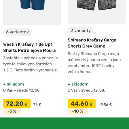
2 varianty
6 variantov
Shimano Kraťasy Cargo
Westin Kraťasy Tide Upf
Shorts Grey Camo
Shorts Petrolejová Modrá
Šortky Shimano Cargo majú
Zostaňte v pohode a pohodlí v
módny sivý camo vzor a jsou
týchto štýlových šortkách
vyrobené zo 100% bavlny,
TIDE. Tieto šortky vyrobené z…
vďaka čomu…
●
skladom
●
skladom
U Vás v stredu 12. 08.
U Vás v stredu 12. 08.
72,20
44,60
€
€
76 €
49,56 €
-5 %
-10 %