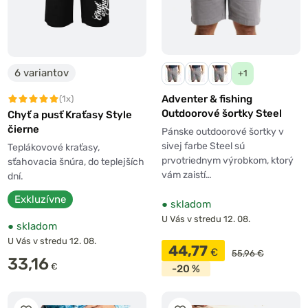
6 variantov
+1
Adventer & fishing
(1x)
Outdoorové šortky Steel
Chyť a pusť Kraťasy Style
čierne
Pánske outdoorové šortky v
sivej farbe Steel sú
Teplákovové kraťasy,
prvotriednym výrobkom, ktorý
sťahovacia šnúra, do teplejších
vám zaistí…
dní.
Exkluzívne
●
skladom
U Vás v stredu 12. 08.
●
skladom
U Vás v stredu 12. 08.
44,77
€
55,96 €
33,16
€
-20 %