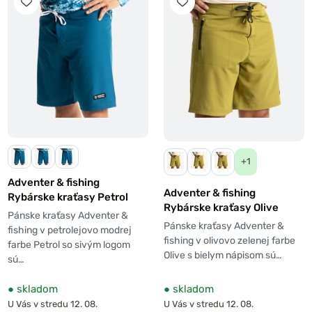
+1
Adventer & fishing
Adventer & fishing
Rybárske kraťasy Petrol
Rybárske kraťasy Olive
Pánske kraťasy Adventer &
Pánske kraťasy Adventer &
fishing v petrolejovo modrej
fishing v olivovo zelenej farbe
farbe Petrol so sivým logom
Olive s bielym nápisom sú…
sú…
●
skladom
●
skladom
U Vás v stredu 12. 08.
U Vás v stredu 12. 08.