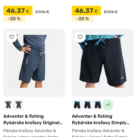
46,37
46,37
€
€
57,96 €
57,96 €
-20 %
-20 %
+1
Adventer & fishing
Adventer & fishing
Rybárske kraťasy Original
Rybárske kraťasy Simply
Adventer
Black Rybárske kraťasy
Pánske kraťasy Adventer &
Pánske kraťasy Adventer &
Simply Black