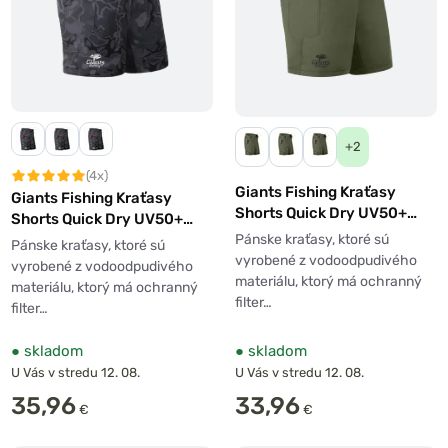
+2
(4x)
Giants Fishing Kraťasy
Giants Fishing Kraťasy
Shorts Quick Dry UV50+
Shorts Quick Dry UV50+
Olive Green
Camo Grey
Pánske kraťasy, ktoré sú
Pánske kraťasy, ktoré sú
vyrobené z vodoodpudivého
vyrobené z vodoodpudivého
materiálu, ktorý má ochranný
materiálu, ktorý má ochranný
filter…
filter…
●
skladom
●
skladom
U Vás v stredu 12. 08.
U Vás v stredu 12. 08.
35,96
33,96
€
€