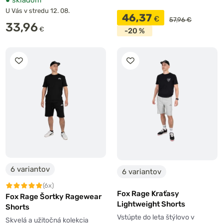
U Vás v stredu 12. 08.
46,37
€
57,96 €
33,96
€
-20 %
6 variantov
6 variantov
(6x)
Fox Rage Kraťasy
Fox Rage Šortky Ragewear
Lightweight Shorts
Shorts
Vstúpte do leta štýlovo v
Skvelá a užitočná kolekcia