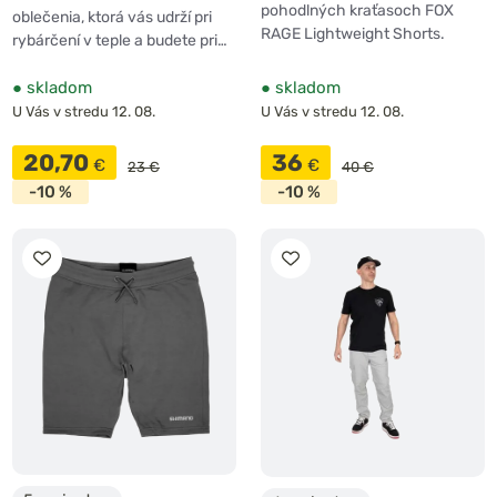
pohodlných kraťasoch FOX
oblečenia, ktorá vás udrží pri
RAGE Lightweight Shorts.
rybárčení v teple a budete pri…
●
skladom
●
skladom
U Vás v stredu 12. 08.
U Vás v stredu 12. 08.
20,70
36
€
€
23 €
40 €
-10 %
-10 %