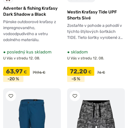
Adventer & fishing Kraťasy
Westin Kraťasy Tide UPF
Dark Shadow a Black
Shorts Sivé
Pánske outdoorové kraťasy z
Zostaňte v pohode a pohodlí v
impregnovaného,
týchto štýlových šortkách
vodoodpudivého a vetru
TIDE. Tieto šortky vyrobené z…
odolného materiálu.
●
posledný kus skladom
●
skladom
U Vás v stredu 12. 08.
U Vás v stredu 12. 08.
63,97
72,20
€
€
79,96 €
76 €
-20 %
-5 %