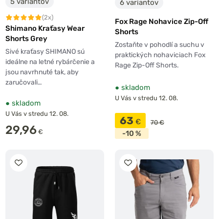
5 variantov
6 variantov
(2x)
Fox Rage Nohavice Zip-Off
Shimano Kraťasy Wear
Shorts
Shorts Grey
Zostaňte v pohodlí a suchu v
Sivé kraťasy SHIMANO sú
praktických nohaviciach Fox
ideálne na letné rybárčenie a
Rage Zip-Off Shorts.
jsou navrhnuté tak, aby
zaručovali…
●
skladom
U Vás v stredu 12. 08.
●
skladom
U Vás v stredu 12. 08.
63
€
70 €
29,96
€
-10 %