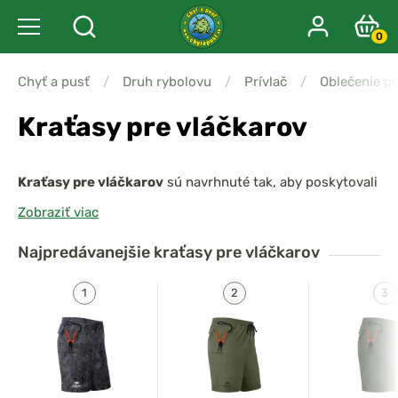
0
Chyť a pusť
/
Druh rybolovu
/
Prívlač
/
Oblečenie pr
Kraťasy pre vláčkarov
Kraťasy pre vláčkarov
sú navrhnuté tak, aby poskytovali
maximálny komfort, voľnosť pohybu a praktičnosť
Zobraziť viac
počas teplých dní pri vode. Vďaka
ľahkým a rýchlo
schnúcim materiálom
zabezpečia pohodlie aj pri
Najpredávanejšie
kraťasy pre vláčkarov
aktívnom rybolove, zatiaľ čo
praktické vrecká
umožnia
mať najdôležitejšie vybavenie vždy po ruke.