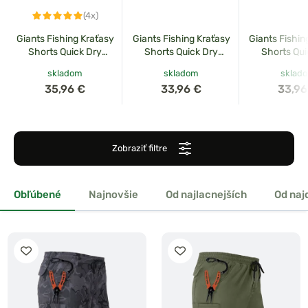
(4x)
Giants Fishing Kraťasy
Giants Fishing Kraťasy
Giants Fishin
Shorts Quick Dry
Shorts Quick Dry
Shorts Qui
UV50+ Camo Grey
UV50+ Olive Green
UV50+ Dar
skladom
skladom
sklad
35,96 €
33,96 €
33,96
Zobraziť filtre
Obľúbené
Najnovšie
Od najlacnejších
Od naj