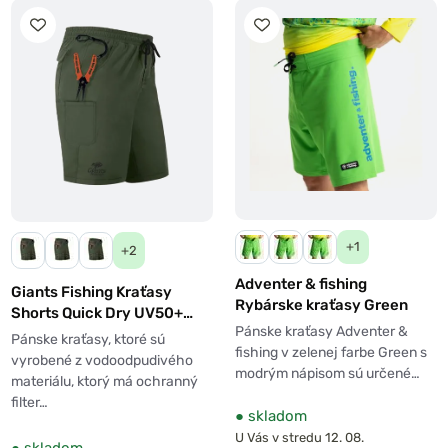
+1
+2
Adventer & fishing
Giants Fishing Kraťasy
Rybárske kraťasy Green
Shorts Quick Dry UV50+
Pánske kraťasy Adventer &
Dark Green
Pánske kraťasy, ktoré sú
fishing v zelenej farbe Green s
vyrobené z vodoodpudivého
modrým nápisom sú určené…
materiálu, ktorý má ochranný
filter…
●
skladom
U Vás v stredu 12. 08.
●
skladom