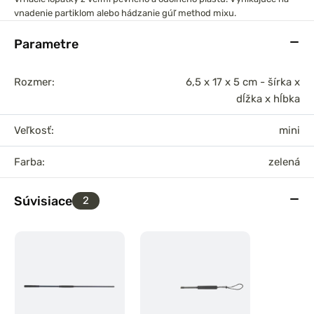
vnadenie partiklom alebo hádzanie gúľ method mixu.
Parametre
Rozmer:
6,5 x 17 x 5 cm - šírka x
dĺžka x hĺbka
Veľkosť:
mini
Farba:
zelená
Súvisiace
2