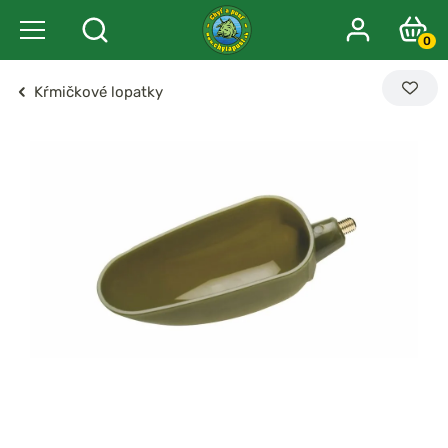
0
Kŕmičkové lopatky