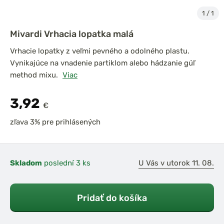
1
/
1
Mivardi Vrhacia lopatka malá
Vrhacie lopatky z veľmi pevného a odolného plastu.
Vynikajúce na vnadenie partiklom alebo hádzanie gúľ
method mixu.
Viac
3,92
€
zľava 3% pre prihlásených
Skladom
poslední 3 ks
U Vás v utorok 11. 08.
Pridať do košíka