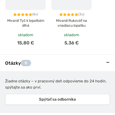
(4x)
(3x)
Mivardi Tyč k lopatkám
Mivardi Rukoväť na
dlhá
vnadiacu lopatku
skladom
skladom
15,80 €
5,36 €
Otázky
0
Žiadne otázky – v pracovný deň odpovieme do 24 hodín,
spýtajte sa ako prví.
Spýtať sa odborníka