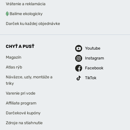
Vrátenie a reklamácia
Balíme ekologicky
Darček ku každej objednávke
CHYŤ A PUSŤ
Youtube
Magazín
Instagram
Atlas rýb
Facebook
Náväzce, uzly, montáže a
TikTok
triky
Varenie pri vode
Affiliate program
Darčekové kupóny
Zdroje na stiahnutie