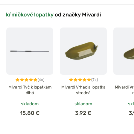
kŕmičkové lopatky
od značky Mivardi
(4x)
(7x)
Mivardi Tyč k lopatkám
Mivardi Vrhacia lopatka
Mivardi V
dlhá
stredná
skladom
skladom
sk
15,80 €
3,92 €
3