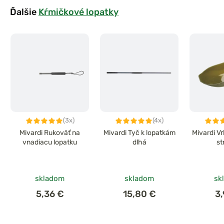
Ďalšie
Kŕmičkové lopatky
(3x)
(4x)
Mivardi Rukoväť na
Mivardi Tyč k lopatkám
Mivardi V
vnadiacu lopatku
dlhá
st
skladom
skladom
sk
5,36 €
15,80 €
3