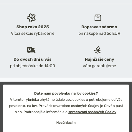
Shop roka 2025
Doprava zadarmo
Víťaz sekcie rybárčenie
pri nákupe nad 56 EUR
Do dvoch dní u vás
Najnižšie ceny
pri objednávke do 14:00
vám garantujeme
2026 Chyť a pusť
Obchodné podmienky
Dáte nám povolenku na lov cookies?
Ochrana osobných údajov
V tomto rybníčku chytáme údaje cez cookies a potrebujeme od Vás
Technické riešenie: Simplia s.r.o.
povolenku na lov. Prevádzkovateľom osobných údajov je Chyť a pusť
Strategický dizajn: Petr Široký
s.r.o. Podrobnejšie informácie o
spracovaní osobných údajov
.
Nesúhlasím