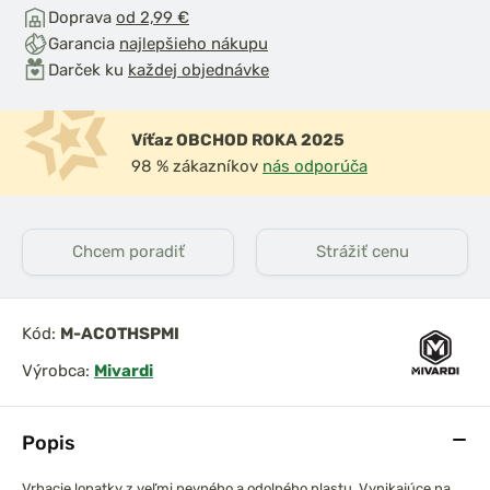
Doprava
od 2,99 €
Garancia
najlepšieho nákupu
Darček ku
každej objednávke
Víťaz OBCHOD ROKA 2025
98 % zákazníkov
nás odporúča
Chcem poradiť
Strážiť cenu
Kód:
M-ACOTHSPMI
Výrobca:
Mivardi
Popis
Vrhacie lopatky z veľmi pevného a odolného plastu. Vynikajúce na