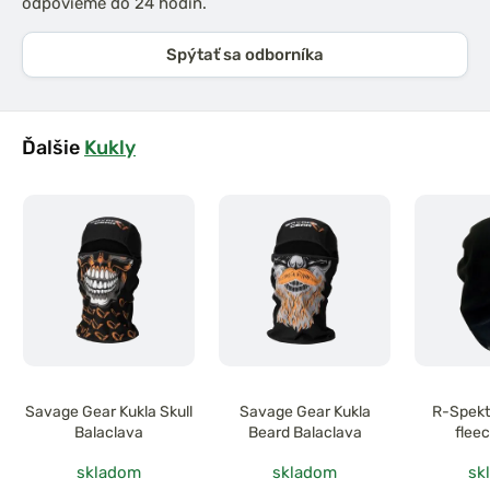
odpovieme do 24 hodín.
Spýtať sa odborníka
Ďalšie
Kukly
Savage Gear Kukla Skull
Savage Gear Kukla
R-Spekt
Balaclava
Beard Balaclava
flee
skladom
skladom
sk