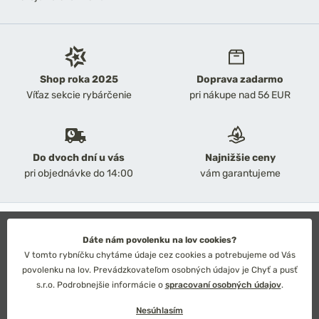
Shop roka 2025
Doprava zadarmo
Víťaz sekcie rybárčenie
pri nákupe nad 56 EUR
Do dvoch dní u vás
Najnižšie ceny
pri objednávke do 14:00
vám garantujeme
2026 Chyť a pusť
Obchodné podmienky
Dáte nám povolenku na lov cookies?
Ochrana osobných údajov
V tomto rybníčku chytáme údaje cez cookies a potrebujeme od Vás
Technické riešenie: Simplia s.r.o.
povolenku na lov. Prevádzkovateľom osobných údajov je Chyť a pusť
Strategický dizajn: Petr Široký
s.r.o. Podrobnejšie informácie o
spracovaní osobných údajov
.
Nesúhlasím