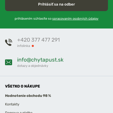
Prihlásiť sa na odber
prihlásením súhlasíte so
spracovaním osobných údajov
+420 377 477 291
infolinka
info@chytapust.sk
dotazy a objednávky
VŠETKO O NÁKUPE
Hodnotenie obchodu 98 %
Kontakty
Doprava a platba