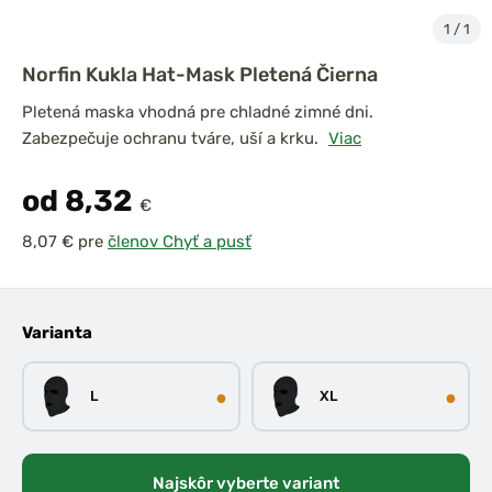
1
/
1
Norfin Kukla Hat-Mask Pletená Čierna
Pletená maska vhodná pre chladné zimné dni.
Zabezpečuje ochranu tváre, uší a krku.
Viac
od 8,32
€
pre
členov Chyť a pusť
Varianta
●
●
L
XL
Najskôr vyberte variant