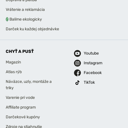
Vrátenie a reklamácia
Balíme ekologicky
Darček ku každej objednávke
CHYŤ A PUSŤ
Youtube
Magazín
Instagram
Atlas rýb
Facebook
Náväzce, uzly, montáže a
TikTok
triky
Varenie pri vode
Affiliate program
Darčekové kupóny
Zdroje na stiahnutie