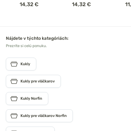
14,32 €
14,32 €
11
Nájdete v týchto kategóriách:
Prezrite si celú ponuku.
Kukly
Kukly pre vláčkarov
Kukly Norfin
Kukly pre vláčkarov Norfin