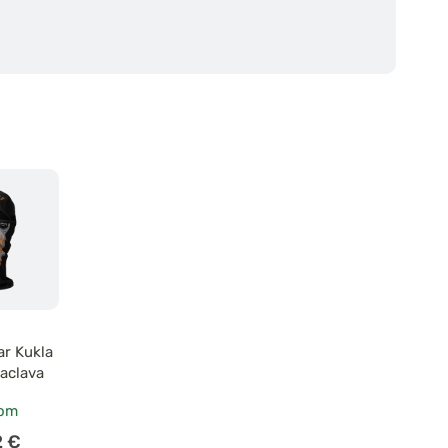
ar Kukla
laclava
dom
2 €