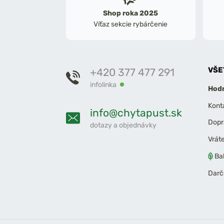
Shop roka 2025
Víťaz sekcie rybárčenie
VŠE
+420 377 477 291
infolinka
Hodn
Kont
info@chytapust.sk
Dopr
dotazy a objednávky
Vrát
Ba
Darč