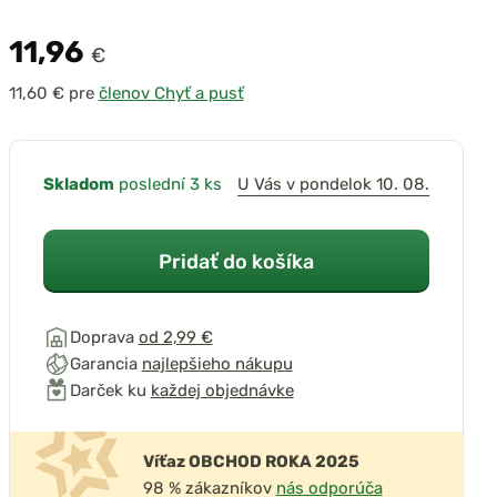
11,96
€
pre
členov Chyť a pusť
Skladom
poslední 3 ks
U Vás v pondelok 10. 08.
Pridať do košíka
Doprava
od 2,99 €
Garancia
najlepšieho nákupu
Darček ku
každej objednávke
Víťaz OBCHOD ROKA 2025
98 % zákazníkov
nás odporúča