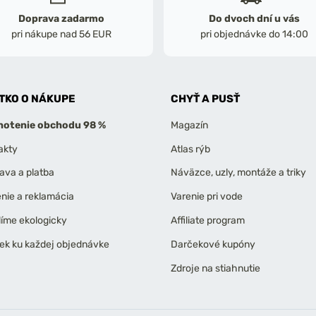
Doprava zadarmo
Do dvoch dní u vás
pri nákupe nad 56 EUR
pri objednávke do 14:00
TKO O NÁKUPE
CHYŤ A PUSŤ
otenie obchodu 98 %
Magazín
akty
Atlas rýb
ava a platba
Náväzce, uzly, montáže a triky
enie a reklamácia
Varenie pri vode
líme ekologicky
Affiliate program
ek ku každej objednávke
Darčekové kupóny
Zdroje na stiahnutie