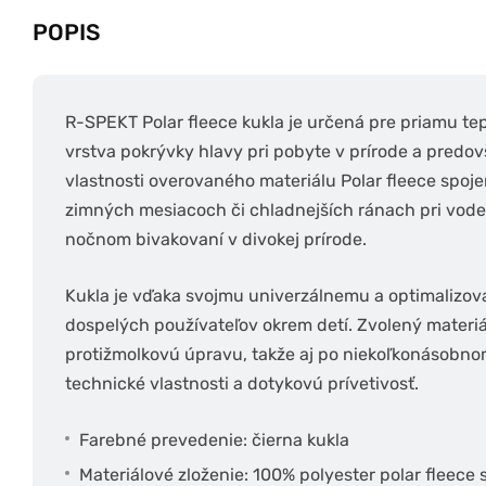
POPIS
R-SPEKT Polar fleece kukla je určená pre priamu tep
vrstva pokrývky hlavy pri pobyte v prírode a predo
vlastnosti overovaného materiálu Polar fleece spo
zimných mesiacoch či chladnejších ránach pri vode. 
nočnom bivakovaní v divokej prírode.
Kukla je vďaka svojmu univerzálnemu a optimalizov
dospelých používateľov okrem detí. Zvolený materiá
protižmolkovú úpravu, takže aj po niekoľkonásobnom
technické vlastnosti a dotykovú prívetivosť.
Farebné prevedenie: čierna kukla
Materiálové zloženie: 100% polyester polar fleece