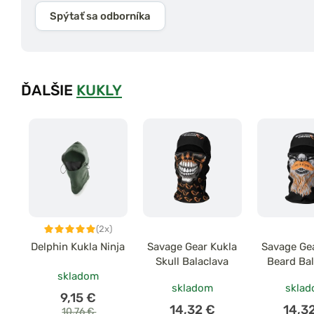
Spýtať sa odborníka
ĎALŠIE
KUKLY
(2x)
Delphin Kukla Ninja
Savage Gear Kukla
Savage Ge
Skull Balaclava
Beard Ba
skladom
skladom
skla
9,15 €
14,32 €
14,3
10,76 €