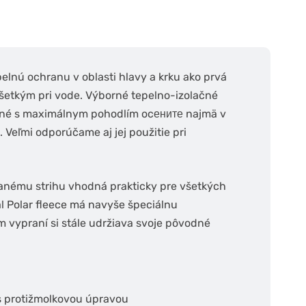
elnú ochranu v oblasti hlavy a krku ako prvá
všetkým pri vode. Výborné tepelno-izolačné
jené s maximálnym pohodlím ocените najmä v
Veľmi odporúčame aj jej použitie pri
anému strihu vhodná prakticky pre všetkých
l Polar fleece má navyše špeciálnu
 vypraní si stále udržiava svoje pôvodné
 s protižmolkovou úpravou