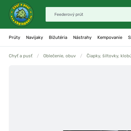
Prúty
Navijaky
Bižutéria
Nástrahy
Kempovanie
S
Chyť a pusť
/
Oblečenie, obuv
/
Čiapky, šiltovky, klob