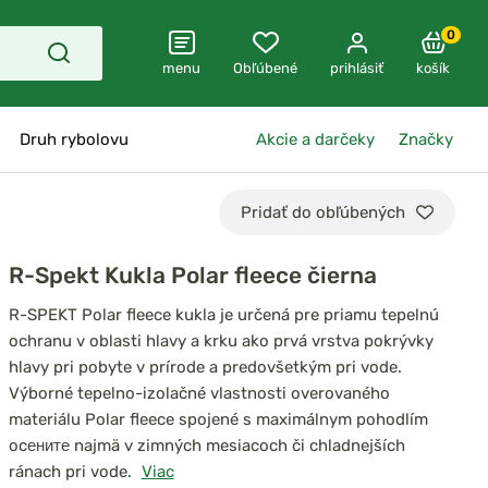
0
menu
Obľúbené
prihlásiť
košík
Druh rybolovu
Akcie a darčeky
Značky
Pridať do obľúbených
R-Spekt Kukla Polar fleece čierna
R-SPEKT Polar fleece kukla je určená pre priamu tepelnú
ochranu v oblasti hlavy a krku ako prvá vrstva pokrývky
hlavy pri pobyte v prírode a predovšetkým pri vode.
Výborné tepelno-izolačné vlastnosti overovaného
materiálu Polar fleece spojené s maximálnym pohodlím
ocените najmä v zimných mesiacoch či chladnejších
ránach pri vode.
Viac