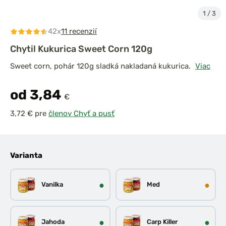
1
/
3
42x
11 recenzií
Chytil Kukurica Sweet Corn 120g
Sweet corn, pohár 120g sladká nakladaná kukurica.
Viac
od 3,84
€
pre
členov Chyť a pusť
Varianta
●
●
Vanilka
Med
●
●
Jahoda
Carp Killer