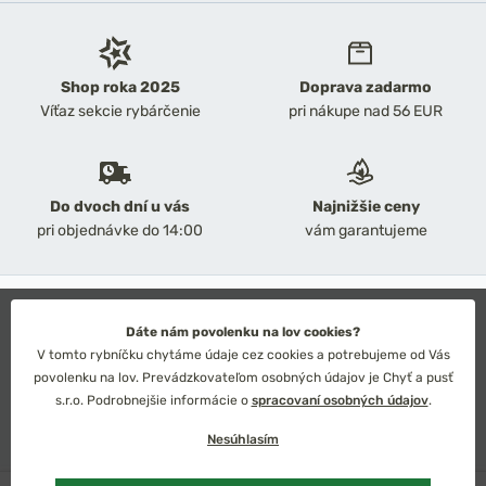
Shop roka 2025
Doprava zadarmo
Víťaz sekcie rybárčenie
pri nákupe nad 56 EUR
Do dvoch dní u vás
Najnižšie ceny
pri objednávke do 14:00
vám garantujeme
2026 Chyť a pusť
Obchodné podmienky
Dáte nám povolenku na lov cookies?
Ochrana osobných údajov
V tomto rybníčku chytáme údaje cez cookies a potrebujeme od Vás
Technické riešenie: Simplia s.r.o.
povolenku na lov. Prevádzkovateľom osobných údajov je Chyť a pusť
Strategický dizajn: Petr Široký
s.r.o. Podrobnejšie informácie o
spracovaní osobných údajov
.
Nesúhlasím