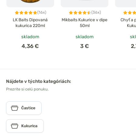
(16x)
(36x)
LK Baits Dipovaná
Mikbaits Kukurice v dipe
Chyť a 
kukurica 220ml
50ml
Kuku
skladom
skladom
sk
4,36 €
3 €
2
Nájdete v týchto kategóriách:
Prezrite si celú ponuku.
Častice
Kukurica