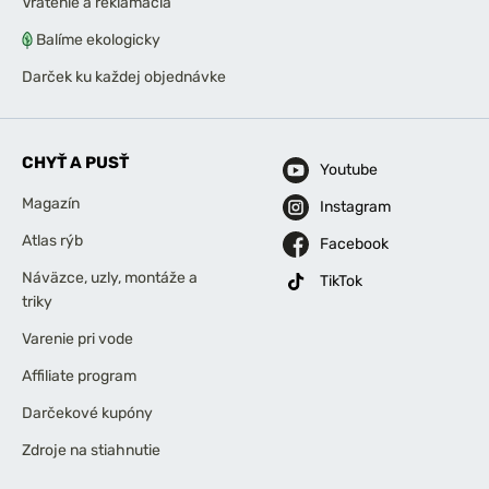
Vrátenie a reklamácia
Balíme ekologicky
Darček ku každej objednávke
CHYŤ A PUSŤ
Youtube
Magazín
Instagram
Atlas rýb
Facebook
Náväzce, uzly, montáže a
TikTok
triky
Varenie pri vode
Affiliate program
Darčekové kupóny
Zdroje na stiahnutie