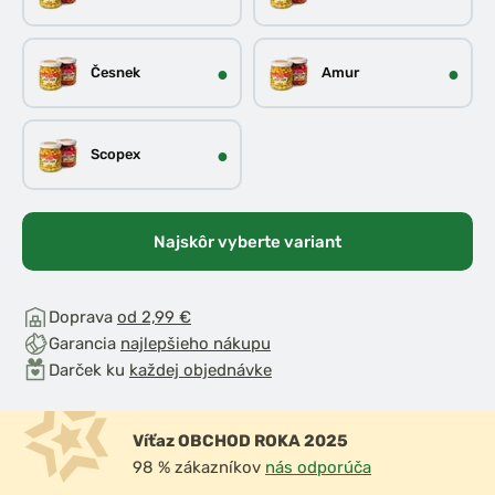
●
●
Česnek
Amur
●
Scopex
Najskôr vyberte variant
Doprava
od 2,99 €
Garancia
najlepšieho nákupu
Darček ku
každej objednávke
Víťaz OBCHOD ROKA 2025
98 % zákazníkov
nás odporúča