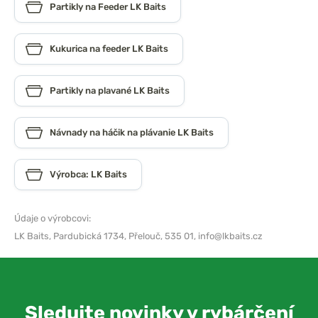
Partikly na Feeder LK Baits
Kukurica na feeder LK Baits
Partikly na plavané LK Baits
Návnady na háčik na plávanie LK Baits
Výrobca: LK Baits
Údaje o výrobcovi:
LK Baits,
Pardubická 1734, Přelouč, 535 01,
info@lkbaits.cz
Sledujte novinky v rybárčení