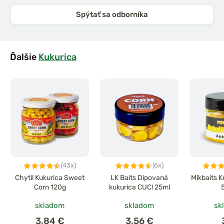
Spýtať sa odborníka
Ďalšie
Kukurica
(43x)
(6x)
Chytil Kukurica Sweet
LK Baits Dipovaná
Mikbaits K
Corn 120g
kukurica CUC! 25ml
skladom
skladom
sk
3,84 €
3,56 €