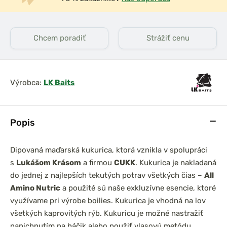
Chcem poradiť
Strážiť cenu
Výrobca:
LK Baits
Popis
Dipovaná maďarská kukurica, ktorá vznikla v spolupráci
s
Lukášom Krásom
a firmou
CUKK
. Kukurica je nakladaná
do jednej z najlepších tekutých potrav všetkých čias –
All
Amino Nutric
a použité sú naše exkluzívne esencie, ktoré
využívame pri výrobe boilies. Kukurica je vhodná na lov
všetkých kaprovitých rýb. Kukuricu je možné nastražiť
napichnutím na háčik alebo použiť vlasovú metódu.