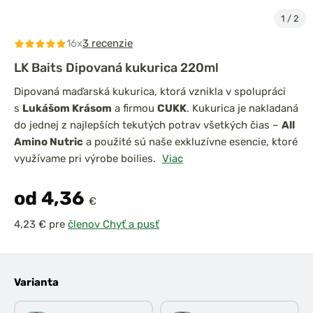
1
/
2
16x
3 recenzie
LK Baits Dipovaná kukurica 220ml
Dipovaná maďarská kukurica, ktorá vznikla v spolupráci
s
Lukášom Krásom
a firmou
CUKK
. Kukurica je nakladaná
do jednej z najlepších tekutých potrav všetkých čias –
All
Amino Nutric
a použité sú naše exkluzívne esencie, ktoré
využívame pri výrobe boilies.
Viac
od 4,36
€
pre
členov Chyť a pusť
Varianta