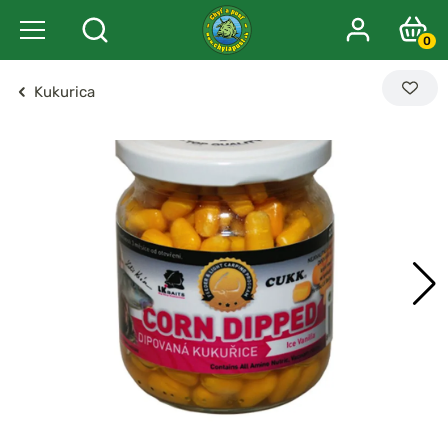
0
Kukurica