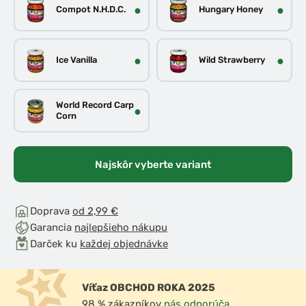
●
●
Compot N.H.D.C.
Hungary Honey
●
●
Ice Vanilla
Wild Strawberry
World Record Carp
●
Corn
Najskôr vyberte variant
Doprava
od 2,99 €
Garancia
najlepšieho nákupu
Darček ku
každej objednávke
Víťaz OBCHOD ROKA 2025
98 % zákazníkov
nás odporúča