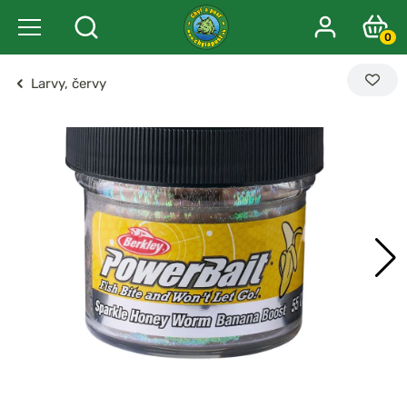
0
Larvy, červy