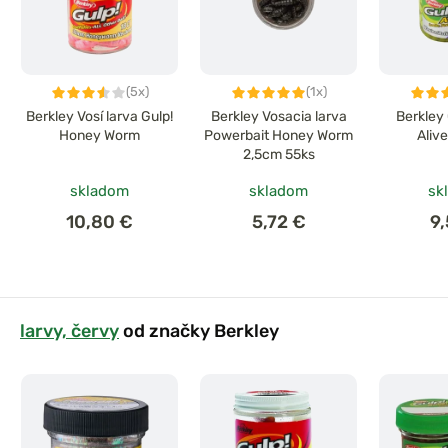
(5x)
(1x)
Berkley Vosí larva Gulp!
Berkley Vosacia larva
Berkley
Honey Worm
Powerbait Honey Worm
Aliv
2,5cm 55ks
skladom
skladom
sk
10,80 €
5,72 €
9
larvy, červy
od značky Berkley