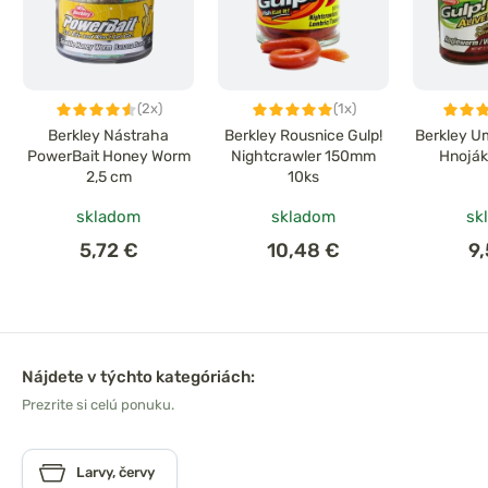
(2x)
(1x)
Berkley Nástraha
Berkley Rousnice Gulp!
Berkley U
PowerBait Honey Worm
Nightcrawler 150mm
Hnoják
2,5 cm
10ks
skladom
skladom
sk
5,72 €
10,48 €
9
Nájdete v týchto kategóriách:
Prezrite si celú ponuku.
Larvy, červy