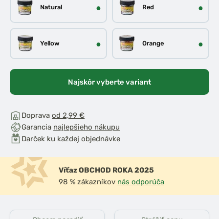
●
●
Natural
Red
●
●
Yellow
Orange
Najskôr vyberte variant
Doprava
od 2,99 €
Garancia
najlepšieho nákupu
Darček ku
každej objednávke
Víťaz OBCHOD ROKA 2025
98 % zákazníkov
nás odporúča