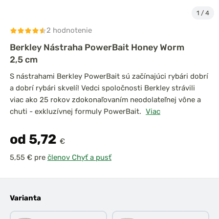
1
/
4
2 hodnotenie
Berkley Nástraha PowerBait Honey Worm
2,5 cm
S nástrahami Berkley PowerBait sú začínajúci rybári dobrí
a dobrí rybári skvelí! Vedci spoločnosti Berkley strávili
viac ako 25 rokov zdokonaľovaním neodolateľnej vône a
chuti - exkluzívnej formuly PowerBait.
Viac
od 5,72
€
pre
členov Chyť a pusť
Varianta