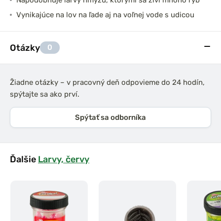
Napodobňuje larvy hmyzu, ktorými sa živí mnoho rýb
Vynikajúce na lov na ľade aj na voľnej vode s udicou
Otázky
0
Žiadne otázky – v pracovný deň odpovieme do 24 hodín,
spýtajte sa ako prví.
Spýtať sa odborníka
Ďalšie
Larvy, červy