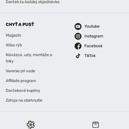
Darček ku každej objednávke
CHYŤ A PUSŤ
Youtube
Magazín
Instagram
Atlas rýb
Facebook
Náväzce, uzly, montáže a
TikTok
triky
Varenie pri vode
Affiliate program
Darčekové kupóny
Zdroje na stiahnutie