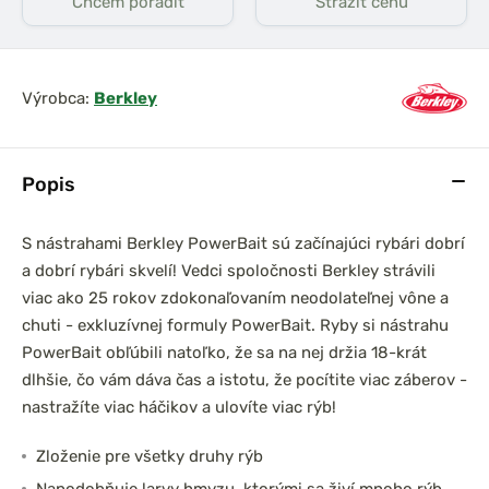
Chcem poradiť
Strážiť cenu
Výrobca:
Berkley
Popis
S nástrahami Berkley PowerBait sú začínajúci rybári dobrí
a dobrí rybári skvelí! Vedci spoločnosti Berkley strávili
viac ako 25 rokov zdokonaľovaním neodolateľnej vône a
chuti - exkluzívnej formuly PowerBait. Ryby si nástrahu
PowerBait obľúbili natoľko, že sa na nej držia 18-krát
dlhšie, čo vám dáva čas a istotu, že pocítite viac záberov -
nastražíte viac háčikov a ulovíte viac rýb!
Zloženie pre všetky druhy rýb