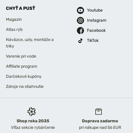
CHYŤ A PUSŤ
Youtube
Magazín
Instagram
Atlas rýb
Facebook
Náväzce, uzly, montáže a
TikTok
triky
Varenie pri vode
Affiliate program
Darčekové kupóny
Zdroje na stiahnutie
Shop roka 2025
Doprava zadarmo
Víťaz sekcie rybárčenie
pri nákupe nad 56 EUR