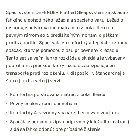
Spací systém DEFENDER Flatbed Sleepsystem sa skladá z
ľahkého a pohodlného ležadla a spacieho vaku. Ležadlo
disponuje polstrovanou matracom z polar fleecu a
pevným rámom so 6 predlžiteľnými nohami s pätkami
proti zaboritiu. Spací vak je komfortný a teplý 4-sezónny
spacák, ktorý je pomocou zipsu pripevnený k ležadlu.
Tento set sa veľmi ľahko rozkláda a skladá a je vybavený
popruhom s prackou, ktorý ležadlo zabezpečuje pri
transporte proti rozloženiu. K dispozícii v štandardnej a
širokej (extra veľkej) verzii.
Komfortná polstrovaná matrac z polar fleecu
Pevný oceľový rám so 6 nohami
Komfortný 4-sezónny spacák s fleecovým vnútrom
Spacák je pomocou zipsu pripevnený k ležadlu (matraci)
a dá sa ľahko odpnúť pre prípadné čistenie