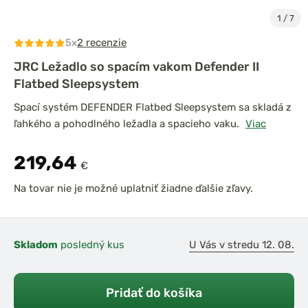
1
/
7
5x
2 recenzie
JRC Ležadlo so spacím vakom Defender II
Flatbed Sleepsystem
Spací systém DEFENDER Flatbed Sleepsystem sa skladá z
ľahkého a pohodlného ležadla a spacieho vaku.
Viac
219,64
€
Na tovar nie je možné uplatniť žiadne ďalšie zľavy.
Skladom
posledný kus
U Vás v stredu 12. 08.
Pridať do košíka