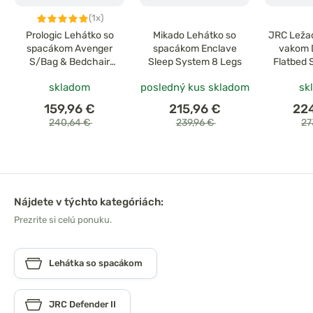
(1x)
Prologic Lehátko so
Mikado Lehátko so
JRC Ležad
spacákom Avenger
spacákom Enclave
vakom D
S/Bag & Bedchair
Sleep System 8 Legs
Flatbed 
System 6 Legs
skladom
posledný kus skladom
sk
159,96 €
215,96 €
22
240,64 €
239,96 €
27
Nájdete v týchto kategóriách:
Prezrite si celú ponuku.
Lehátka so spacákom
JRC Defender II