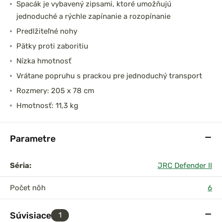
Spacák je vybavený zipsami, ktoré umožňujú
jednoduché a rýchle zapínanie a rozopínanie
Predlžiteľné nohy
Pätky proti zaboritiu
Nízka hmotnosť
Vrátane popruhu s prackou pre jednoduchý transport
Rozmery: 205 x 78 cm
Hmotnosť: 11,3 kg
Parametre
Séria:
JRC Defender II
Počet nôh
6
Súvisiace
1