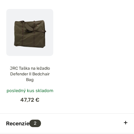
JRC Taška na ležadlo
Defender II Bedchair
Bag
posledný kus skladom
47,72 €
Recenzie
2