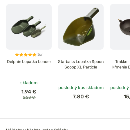
(5x)
Delphin Lopatka Loader
Starbaits Lopatka Spoon
Trakker
Scoop XL Particle
kŕmenie B
skladom
posledný kus skladom
posledný
1,94 €
7,80 €
15
2,28 €