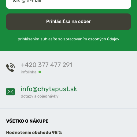
Prihlásiť sa na odber
prihlásením súhlasíte so
spracovaním osobných údajov
+420 377 477 291
infolinka
info@chytapust.sk
dotazy a objednávky
VŠETKO O NÁKUPE
Hodnotenie obchodu 98 %