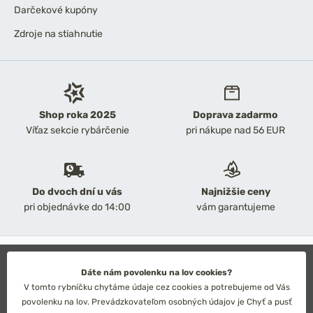
Darčekové kupóny
Zdroje na stiahnutie
Shop roka 2025
Doprava zadarmo
Víťaz sekcie rybárčenie
pri nákupe nad 56 EUR
Do dvoch dní u vás
Najnižšie ceny
pri objednávke do 14:00
vám garantujeme
2026 Chyť a pusť
Obchodné podmienky
Dáte nám povolenku na lov cookies?
Ochrana osobných údajov
V tomto rybníčku chytáme údaje cez cookies a potrebujeme od Vás
Technické riešenie: Simplia s.r.o.
povolenku na lov. Prevádzkovateľom osobných údajov je Chyť a pusť
Strategický dizajn: Petr Široký