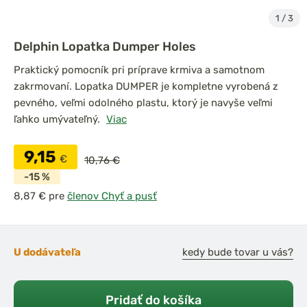
1
/
3
Delphin Lopatka Dumper Holes
Praktický pomocník pri príprave krmiva a samotnom
zakrmovaní. Lopatka DUMPER je kompletne vyrobená z
pevného, veľmi odolného plastu, ktorý je navyše veľmi
ľahko umývateľný.
Viac
9,15
€
10,76 €
-15 %
pre
členov Chyť a pusť
U dodávateľa
kedy bude tovar u vás?
Pridať do košíka