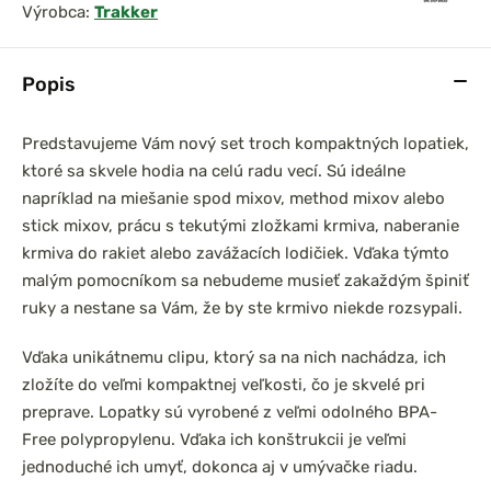
Výrobca:
Trakker
Popis
Predstavujeme Vám nový set troch kompaktných lopatiek,
ktoré sa skvele hodia na celú radu vecí. Sú ideálne
napríklad na miešanie spod mixov, method mixov alebo
stick mixov, prácu s tekutými zložkami krmiva, naberanie
krmiva do rakiet alebo zavážacích lodičiek. Vďaka týmto
malým pomocníkom sa nebudeme musieť zakaždým špiniť
ruky a nestane sa Vám, že by ste krmivo niekde rozsypali.
Vďaka unikátnemu clipu, ktorý sa na nich nachádza, ich
zložíte do veľmi kompaktnej veľkosti, čo je skvelé pri
preprave. Lopatky sú vyrobené z veľmi odolného BPA-
Free polypropylenu. Vďaka ich konštrukcii je veľmi
jednoduché ich umyť, dokonca aj v umývačke riadu.