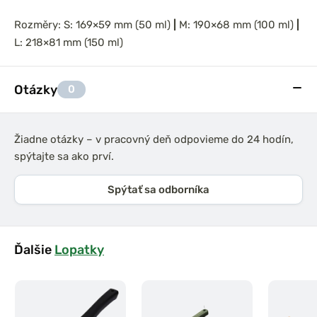
Rozměry: S: 169×59 mm (50 ml)
|
M: 190×68 mm (100 ml)
|
L: 218×81 mm (150 ml)
Otázky
0
Žiadne otázky – v pracovný deň odpovieme do 24 hodín,
spýtajte sa ako prví.
Spýtať sa odborníka
Ďalšie
Lopatky