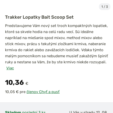
1
/
3
Trakker Lopatky Bait Scoop Set
Predstavujeme Vám nový set troch kompaktných lopatiek,
ktoré sa skvele hodia na celú radu vecí. Sú ideálne
napríklad na miešanie spod mixov, method mixov alebo
stick mixov, prácu s tekutými zložkami krmiva, naberanie
krmiva do rakiet alebo zavážacích lodičiek. Vďaka týmto
malým pomocníkom sa nebudeme musieť zakaždým špiniť
ruky a nestane sa Vám, že by ste krmivo niekde rozsypali.
Viac
10,36
€
pre
členov Chyť a pusť
Skladom
poslední 3 ks
U Vás v stredu 12. 08.