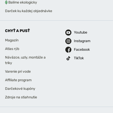
Balíme ekologicky
Darček ku každej objednávke
CHYŤ A PUSŤ
Youtube
Magazín
Instagram
Atlas rýb
Facebook
Náväzce, uzly, montáže a
TikTok
triky
Varenie pri vode
Affiliate program
Darčekové kupóny
Zdroje na stiahnutie