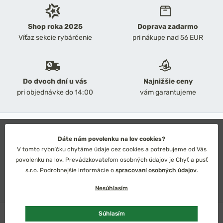
Shop roka 2025
Doprava zadarmo
Víťaz sekcie rybárčenie
pri nákupe nad 56 EUR
Do dvoch dní u vás
Najnižšie ceny
pri objednávke do 14:00
vám garantujeme
2026 Chyť a pusť
Obchodné podmienky
Dáte nám povolenku na lov cookies?
Ochrana osobných údajov
V tomto rybníčku chytáme údaje cez cookies a potrebujeme od Vás
Technické riešenie: Simplia s.r.o.
povolenku na lov. Prevádzkovateľom osobných údajov je Chyť a pusť
Strategický dizajn: Petr Široký
s.r.o. Podrobnejšie informácie o
spracovaní osobných údajov
.
Nesúhlasím
Skladom
3 ks
Súhlasím
Slovensko
Česko
Euro
Kč
Pridať do košíka