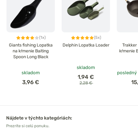
(1x)
(5x)
Giants fishing Lopatka
Delphin Lopatka Loader
Trakker
na kŕmenie Baiting
kŕmenie B
Spoon Long Black
skladom
skladom
posledný
1,94 €
3,96 €
15
2,28 €
Nájdete v týchto kategóriách:
Prezrite si celú ponuku.