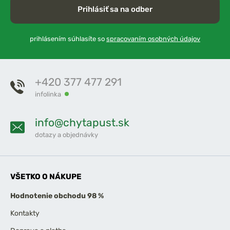
Prihlásiť sa na odber
prihlásením súhlasíte so
spracovaním osobných údajov
+420 377 477 291
infolinka
info@chytapust.sk
dotazy a objednávky
VŠETKO O NÁKUPE
Hodnotenie obchodu 98 %
Kontakty