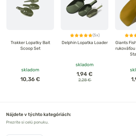
(5x)
Trakker Lopatky Bait
Delphin Lopatka Loader
Giants Fis
Scoop Set
rukoväťou 
St
skladom
skladom
sk
1,94 €
10,36 €
1
2,28 €
Nájdete v týchto kategóriách:
Prezrite si celú ponuku.