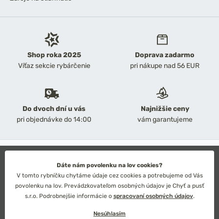
Shop roka 2025
Doprava zadarmo
Víťaz sekcie rybárčenie
pri nákupe nad 56 EUR
Do dvoch dní u vás
Najnižšie ceny
pri objednávke do 14:00
vám garantujeme
2026 Chyť a pusť
Obchodné podmienky
Dáte nám povolenku na lov cookies?
Ochrana osobných údajov
V tomto rybníčku chytáme údaje cez cookies a potrebujeme od Vás
Technické riešenie: Simplia s.r.o.
povolenku na lov. Prevádzkovateľom osobných údajov je Chyť a pusť
Strategický dizajn: Petr Široký
s.r.o. Podrobnejšie informácie o
spracovaní osobných údajov
.
Nesúhlasím