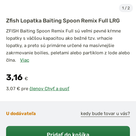
1
/
2
Zfish Lopatka Baiting Spoon Remix Full LRG
ZFISH Baiting Spoon Remix Full sú veľmi pevné kŕmne
lopatky s väčšou kapacitou ako bežné tzv. vrhacie
lopatky, a preto sú primárne určené na masívnejšie
zakrmovanie boilies, peletami alebo partiklom z lode alebo
člna.
Viac
3,16
€
pre
členov Chyť a pusť
U dodávateľa
kedy bude tovar u vás?
Pridať do košíka