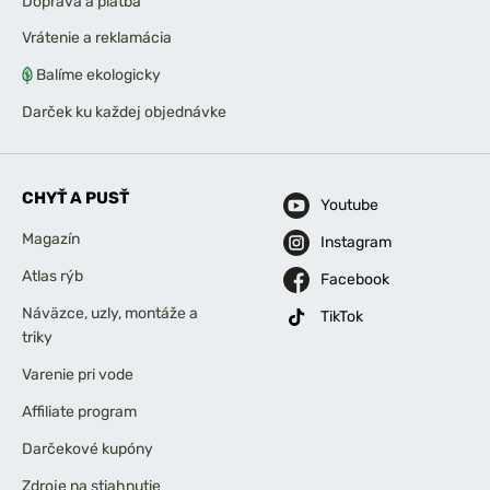
Doprava a platba
Vrátenie a reklamácia
Balíme ekologicky
Darček ku každej objednávke
CHYŤ A PUSŤ
Youtube
Magazín
Instagram
Atlas rýb
Facebook
Náväzce, uzly, montáže a
TikTok
triky
Varenie pri vode
Affiliate program
Darčekové kupóny
Zdroje na stiahnutie