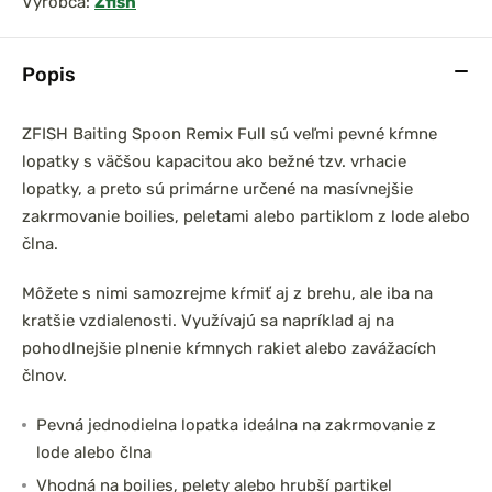
Výrobca:
Zfish
Popis
ZFISH Baiting Spoon Remix Full sú veľmi pevné kŕmne
lopatky s väčšou kapacitou ako bežné tzv. vrhacie
lopatky, a preto sú primárne určené na masívnejšie
zakrmovanie boilies, peletami alebo partiklom z lode alebo
člna.
Môžete s nimi samozrejme kŕmiť aj z brehu, ale iba na
kratšie vzdialenosti. Využívajú sa napríklad aj na
pohodlnejšie plnenie kŕmnych rakiet alebo zavážacích
člnov.
Pevná jednodielna lopatka ideálna na zakrmovanie z
lode alebo člna
Vhodná na boilies, pelety alebo hrubší partikel