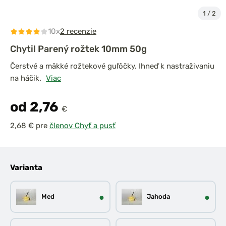
1
/
2
10x
2 recenzie
Chytil Parený rožtek 10mm 50g
Čerstvé a mäkké rožtekové guľôčky. Ihneď k nastraživaniu
na háčik.
Viac
od 2,76
€
pre
členov Chyť a pusť
Varianta
●
●
Med
Jahoda