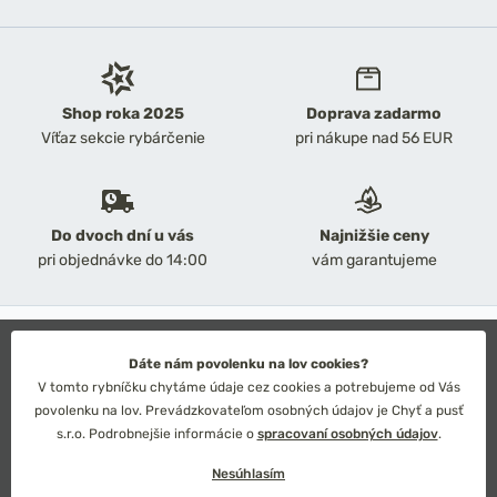
Shop roka 2025
Doprava zadarmo
Víťaz sekcie rybárčenie
pri nákupe nad 56 EUR
Do dvoch dní u vás
Najnižšie ceny
pri objednávke do 14:00
vám garantujeme
2026 Chyť a pusť
Obchodné podmienky
Dáte nám povolenku na lov cookies?
Ochrana osobných údajov
V tomto rybníčku chytáme údaje cez cookies a potrebujeme od Vás
Technické riešenie: Simplia s.r.o.
povolenku na lov. Prevádzkovateľom osobných údajov je Chyť a pusť
Strategický dizajn: Petr Široký
s.r.o. Podrobnejšie informácie o
spracovaní osobných údajov
.
Nesúhlasím