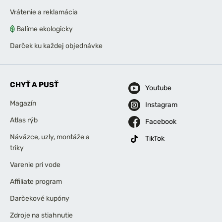
Vrátenie a reklamácia
Balíme ekologicky
Darček ku každej objednávke
CHYŤ A PUSŤ
Youtube
Magazín
Instagram
Atlas rýb
Facebook
Náväzce, uzly, montáže a
TikTok
triky
Varenie pri vode
Affiliate program
Darčekové kupóny
Zdroje na stiahnutie