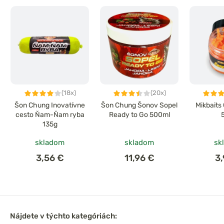
(18x)
(20x)
Šon Chung Inovatívne
Šon Chung Šonov Sopel
Mikbaits
cesto Ňam-Ňam ryba
Ready to Go 500ml
135g
skladom
skladom
sk
3,56 €
11,96 €
3
Nájdete v týchto kategóriách: