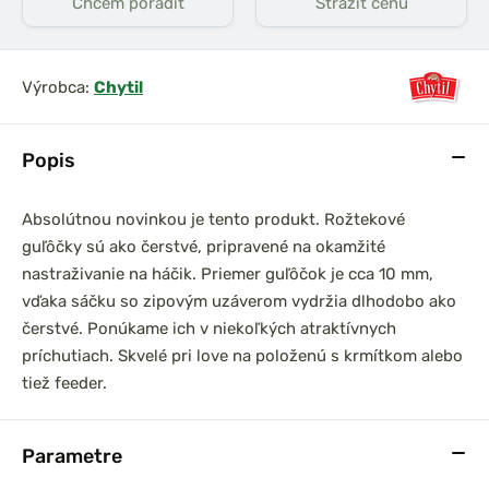
Chcem poradiť
Strážiť cenu
Výrobca:
Chytil
Popis
Absolútnou novinkou je tento produkt. Rožtekové
guľôčky sú ako čerstvé, pripravené na okamžité
nastraživanie na háčik. Priemer guľôčok je cca 10 mm,
vďaka sáčku so zipovým uzáverom vydržia dlhodobo ako
čerstvé. Ponúkame ich v niekoľkých atraktívnych
príchutiach. Skvelé pri love na položenú s krmítkom alebo
tiež feeder.
Parametre