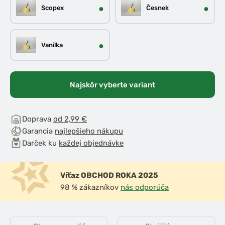
●
●
Scopex
Česnek
●
Vanilka
Najskôr vyberte variant
Doprava
od 2,99 €
Garancia
najlepšieho nákupu
Darček ku
každej objednávke
Víťaz OBCHOD ROKA 2025
98 % zákazníkov
nás odporúča