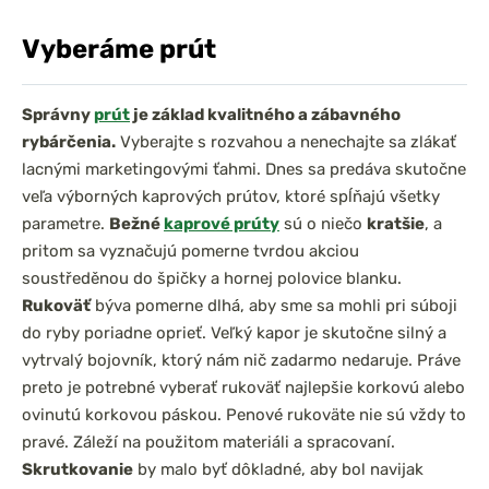
Vyberáme prút
Správny
prút
je základ kvalitného a zábavného
rybárčenia.
Vyberajte s rozvahou a nenechajte sa zlákať
lacnými marketingovými ťahmi. Dnes sa predáva skutočne
veľa výborných kaprových prútov, ktoré spĺňajú všetky
parametre.
Bežné
kaprové prúty
sú o niečo
kratšie
, a
pritom sa vyznačujú pomerne tvrdou akciou
soustředěnou do špičky a hornej polovice blanku.
Rukoväť
býva pomerne dlhá, aby sme sa mohli pri súboji
do ryby poriadne oprieť. Veľký kapor je skutočne silný a
vytrvalý bojovník, ktorý nám nič zadarmo nedaruje. Práve
preto je potrebné vyberať rukoväť najlepšie korkovú alebo
ovinutú korkovou páskou. Penové rukoväte nie sú vždy to
pravé. Záleží na použitom materiáli a spracovaní.
Skrutkovanie
by malo byť dôkladné, aby bol navijak