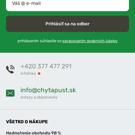
Prihlásiť sa na odber
prihlásením súhlasíte so
spracovaním osobných údajov
+420 377 477 291
infolinka
info@chytapust.sk
dotazy a objednávky
VŠETKO O NÁKUPE
Hodnotenie obchodu 98 %