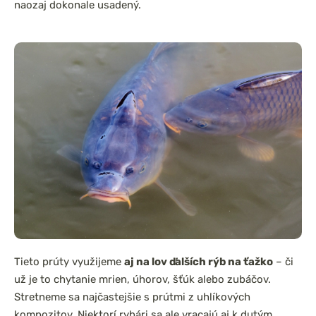
naozaj dokonale usadený.
Tieto prúty využijeme
aj na lov ďalších rýb na ťažko
– či
už je to chytanie mrien, úhorov, šťúk alebo zubáčov.
Stretneme sa najčastejšie s prútmi z uhlíkových
kompozitov. Niektorí rybári sa ale vracajú aj k dutým