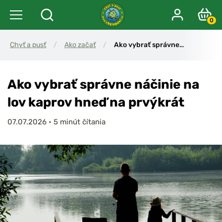
0
Chyť a pusť
/
Ako začať
/
Ako vybrať správne…
Ako vybrať správne náčinie na
lov kaprov hneď na prvýkrát
07.07.2026
•
5 minút čítania