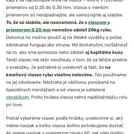
Kapry sa najčastejšie lovia na vlasce – silóny v rozmedzí
priemerov od 0,25 do 0,35 mm. Vlasce s menším
priemerom sú nenápadnejšie, ale samozrejme aj slabšie.
To, že sú slabšie, ale neznamená, že s
vlascom s
priemerom 0,25 mm
nemožno zdolať 20kg rybu.
Dokonca ho možno použiť aj na ďaleké vyvážky a počas
zdolávania funguje ako struna. Má dostatočnú rozťažnosť
na to, aby sme pomocou neho zdolali
aj kapitálne kusy
.
Tenší vlasec má skôr nevýhodu v tom, že sa ľahšie predrie
o prekážky. Je potrebné si uvedomiť aj fakt, že
na
kmeňový vlasec rybu vlastne nelovíme.
Ten používame
na jej zdolávanie. Nástraha je väčšinou ponúkaná na
špeciálnych montážach a od vlasca je oddelená
obratlíkom
. Preto hrúbka vlasca nehrá najdôležitejšiu rolu
pri love.
Pokiaľ vyberáme vlasec podľa hrúbky, uvedomme si, aký
máme navijak a koľko vlasca doňho potrebujeme dostať.
Ak máme navijak s priemerom cievky 60, tak nám doňho