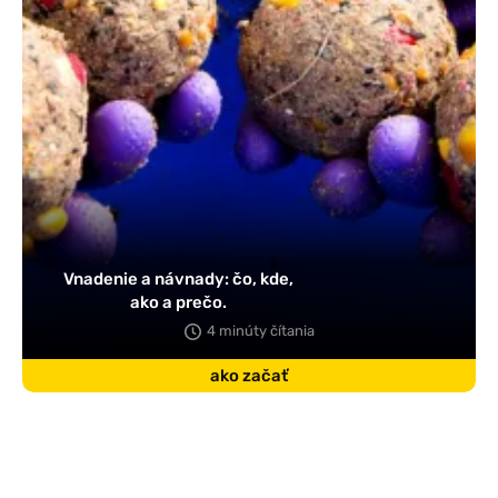
Vnadenie a návnady: čo, kde,
ako a prečo.
4 minúty čítania
ako začať