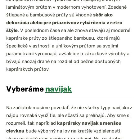
laminátovým prútom v modernom vyhotovení. Zdedené
štiepané a bambusové prúty sú vhodné
skôr ako
dekorácia alebo pre priaznivcov rybárčenia v retro
štýle
. V poslednom čase sa ale znova stavajú aj moderné
kaprárske prúty zo štiepaného bambusu, ktoré majú
špecifické vlastnosti a uhlíkovým prútom sa svojimi
parametrami vyrovnajú, avšak ide o zákazkové výrobky a
bývajú naozaj drahé na rozdiel od bežne dostupných
kaprárskych prútov.
Vyberáme
navijak
Na začiatok musíme povedať, že nie všetky typy navijakov
nájdu rovnaké využitie, ale sčasti sa prelínajú. Aby sme si
rozumeli, tak napríklad
kaprársky navijak s menšou
cievkou
bude výborný na lov na kratšie vzdialenosti
alebo na časté presúvanie sa za rybami. No, na druhej