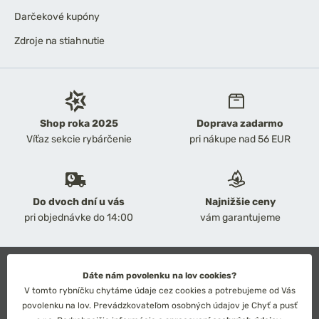
Darčekové kupóny
Zdroje na stiahnutie
Shop roka 2025
Doprava zadarmo
Víťaz sekcie rybárčenie
pri nákupe nad 56 EUR
Do dvoch dní u vás
Najnižšie ceny
pri objednávke do 14:00
vám garantujeme
2026 Chyť a pusť
Dáte nám povolenku na lov cookies?
Obchodné podmienky
V tomto rybníčku chytáme údaje cez cookies a potrebujeme od Vás
Ochrana osobných údajov
povolenku na lov. Prevádzkovateľom osobných údajov je Chyť a pusť
Technické riešenie: Simplia s.r.o.