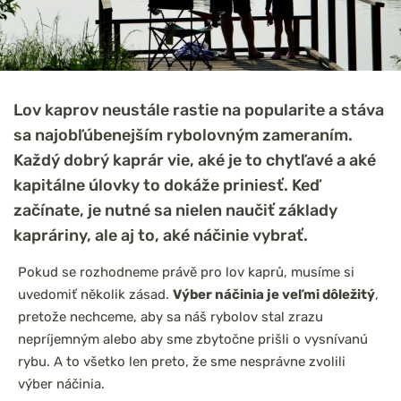
Lov kaprov neustále rastie na popularite a stáva
sa najobľúbenejším rybolovným zameraním.
Každý dobrý kaprár vie, aké je to chytľavé a aké
kapitálne úlovky to dokáže priniesť. Keď
začínate, je nutné sa nielen naučiť základy
kapráriny, ale aj to, aké náčinie vybrať.
Pokud se rozhodneme právě pro lov kaprů, musíme si
uvedomiť několik zásad.
Výber náčinia je veľmi dôležitý
,
pretože nechceme, aby sa náš rybolov stal zrazu
nepríjemným alebo aby sme zbytočne prišli o vysnívanú
rybu. A to všetko len preto, že sme nesprávne zvolili
výber náčinia.