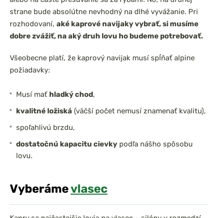
strane bude absolútne nevhodný na dlhé vyvážanie. Pri
rozhodovaní,
aké kaprové navijaky vybrať, si musíme
dobre zvážiť, na aký druh lovu ho budeme potrebovať.
Všeobecne platí, že kaprový navijak musí spĺňať alpine
požiadavky:
Musí mať
hladký chod
,
kvalitné ložiská
(väčší počet nemusí znamenať kvalitu),
spoľahlivú brzdu,
dostatočnú kapacitu cievky
podľa nášho spôsobu
lovu.
Vyberáme
vlasec