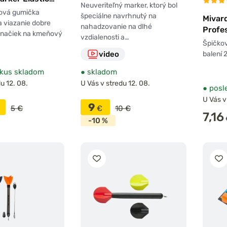
Neuveriteľný marker, ktorý bol
ová gumička
špeciálne navrhnutý na
Mivar
 viazanie dobre
nahadzovanie na dlhé
Profes
značiek na kmeňový
vzdialenosti a…
Špičkov
video
balení 2
kus skladom
●
skladom
u 12. 08.
U Vás v stredu 12. 08.
●
posl
U Vás v
9
5 €
€
10 €
7,16
-10 %