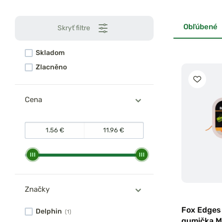
Obľúbené
Skryť filtre
Skladom
Zlacněno
Cena
Značky
Fox Edges
Delphin
(1)
gumička Ma