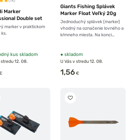
(1x)
Giants Fishing Splávek
di Marker
Marker Float Veľký 20g
sional Double set
Jednoduchý splávek (marker)
ý marker v praktickom
vhodný na označenie lovného a
 ks.
kŕmneho miesta. Na konci…
edný kus skladom
●
skladom
 stredu 12. 08.
U Vás v stredu 12. 08.
1,56
€
€