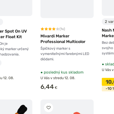
2 var
(1x)
Nash 
er Spot On UV
Marke
Mivardi Marker
er Float Kit
Professional Multicolor
Bez deb
On je
svojho 
Špičkový marker s
ký marker určený
systém
vymeniteľnými farebnými LED
ahadzovania.
diódami.
●
skla
U Vás v
●
posledný kus skladom
u 12. 08.
U Vás v stredu 12. 08.
10
6,44
€
-10 