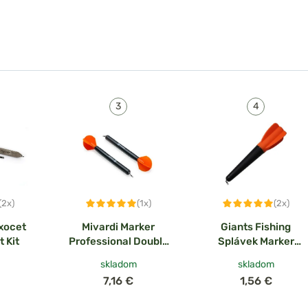
(2x)
(1x)
(2x)
xocet
Mivardi Marker
Giants Fishing
 Kit
Professional Double
Splávek Marker
set
Float Veľký 20g
skladom
skladom
7,16 €
1,56 €