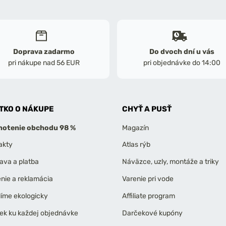
Doprava zadarmo
Do dvoch dní u vás
pri nákupe nad 56 EUR
pri objednávke do 14:00
TKO O NÁKUPE
CHYŤ A PUSŤ
otenie obchodu 98 %
Magazín
akty
Atlas rýb
ava a platba
Náväzce, uzly, montáže a triky
enie a reklamácia
Varenie pri vode
líme ekologicky
Affiliate program
ek ku každej objednávke
Darčekové kupóny