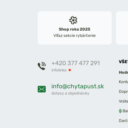
Shop roka 2025
Víťaz sekcie rybárčenie
VŠE
+420 377 477 291
infolinka
Hodn
Kont
info@chytapust.sk
Dopr
dotazy a objednávky
Vrát
Ba
Darč