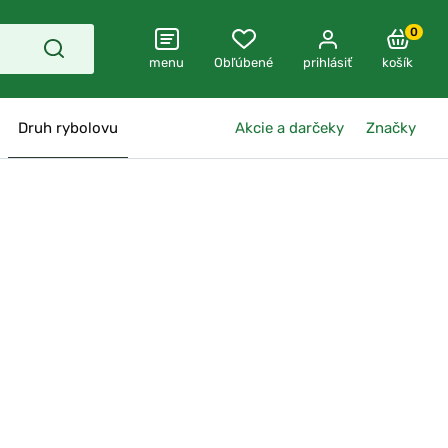
0
menu
Obľúbené
prihlásiť
košík
Druh rybolovu
Akcie a darčeky
Značky