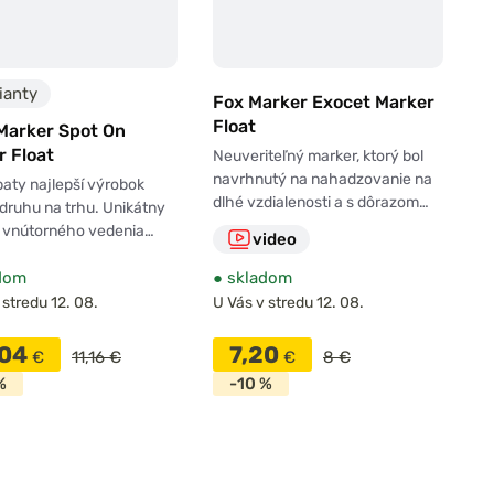
ianty
Fox Marker Exocet Marker
Float
Marker Spot On
r Float
Neuveriteľný marker, ktorý bol
navrhnutý na nahadzovanie na
aty najlepší výrobok
dlhé vzdialenosti a s dôrazom…
druhu na trhu. Unikátny
 vnútorného vedenia…
video
dom
●
skladom
 stredu 12. 08.
U Vás v stredu 12. 08.
,04
7,20
€
11,16 €
€
8 €
%
-10 %