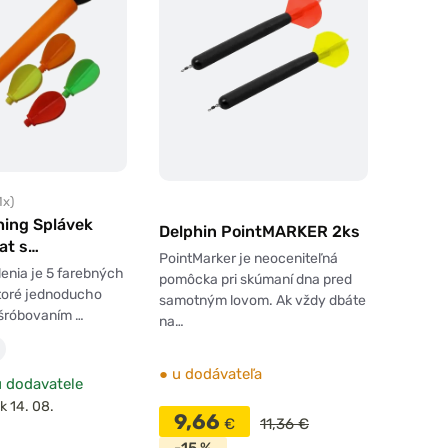
1x)
hing Splávek
Delphin PointMARKER 2ks
at s
PointMarker je neoceniteľná
nými plutvami
enia je 5 farebných
pomôcka pri skúmaní dna pred
toré jednoducho
samotným lovom. Ak vždy dbáte
šróbovaním …
na…
●
u dodávateľa
 dodavatele
k 14. 08.
9,66
€
11,36 €
-15 %