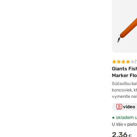
(
Giants Fis
Marker Flo
vymeniteľ
Súčasťou bal
12g
koncoviek, k
vymeníte na
video
●
skladem u
U Vás v piato
2,36
€