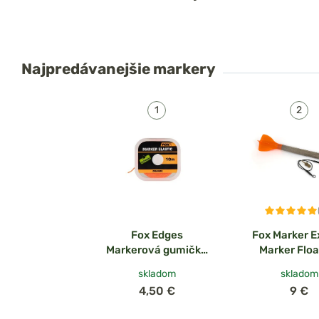
Najpredávanejšie
markery
Fox Edges
Fox Marker E
Markerová gumička
Marker Float
Marker Elastic 10m
skladom
skladom
4,50 €
9 €