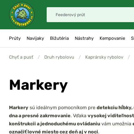
Prúty
Navijaky
Bižutéria
Nástrahy
Kempovanie
S
Chyť a pusť
/
Druh rybolovu
/
Kaprársky rybolov
/
Markery
Markery
sú ideálnym pomocníkom pre
detekciu hĺbky,
dna a presné zakrmovanie
. Vďaka
vysokej viditeľnost
konštrukcii a jednoduchému ovládaniu
vám umožnia
označiť lovné miesto cez deň aj v noci
.