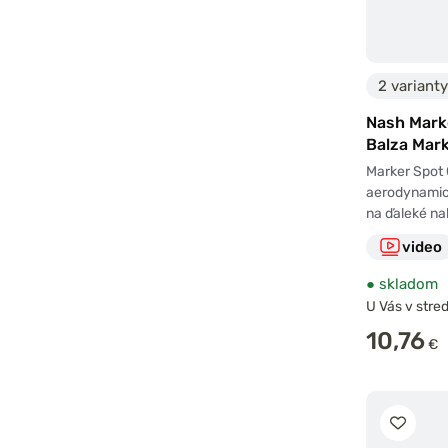
2 varianty
Nash Mark
Balza Mark
Marker Spot 
aerodynamic
na ďaleké n
video
●
skladom
U Vás v stred
10,76
€