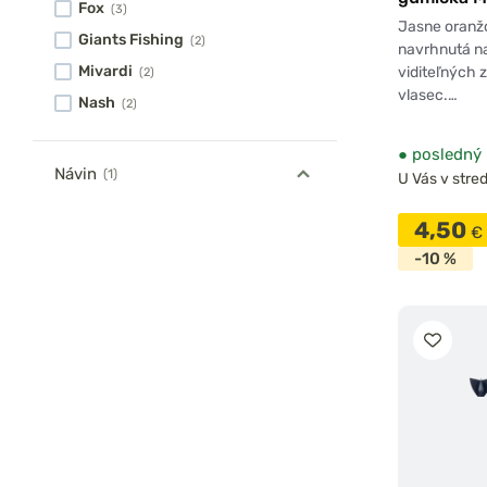
Fox
(3)
10m
Jasne oranž
Giants Fishing
(2)
navrhnutá na
Mivardi
viditeľných 
(2)
vlasec.…
Nash
(2)
●
posledný 
Návin
(1)
U Vás v stred
4,50
€
-10 %