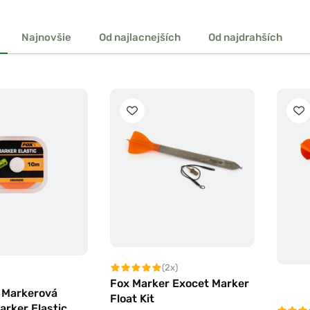
Najnovšie
Od najlacnejších
Od najdrahších
(2x)
Fox Marker Exocet Marker
 Markerová
Float Kit
rker Elastic