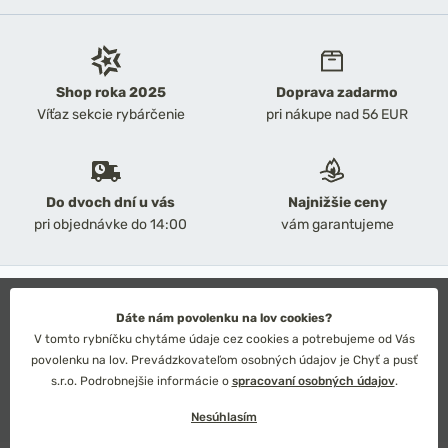
Shop roka 2025
Doprava zadarmo
Víťaz sekcie rybárčenie
pri nákupe nad 56 EUR
Do dvoch dní u vás
Najnižšie ceny
pri objednávke do 14:00
vám garantujeme
2026 Chyť a pusť
Obchodné podmienky
Dáte nám povolenku na lov cookies?
Ochrana osobných údajov
V tomto rybníčku chytáme údaje cez cookies a potrebujeme od Vás
Technické riešenie: Simplia s.r.o.
povolenku na lov. Prevádzkovateľom osobných údajov je Chyť a pusť
Strategický dizajn: Petr Široký
s.r.o. Podrobnejšie informácie o
spracovaní osobných údajov
.
Nesúhlasím