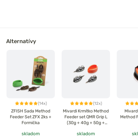
Alternatívy
(14x)
(12x)
ZFISH Sada Method
Mivardi Krmítko Method
Mivard
Feeder Set ZFX 2ks +
Feeder set QMR Grip L
Method F
Formička
(30g + 40g + 50g +
forma)
skladom
skladom
sk