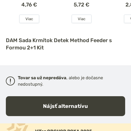
4,76 €
5,72 €
2
Viac
Viac
DAM Sada Krmítok Detek Method Feeder s
Formou 2+1 Kit
Tovar sa už nepredáva
, alebo je dočasne
nedostupný.
Nájsť alternatívu