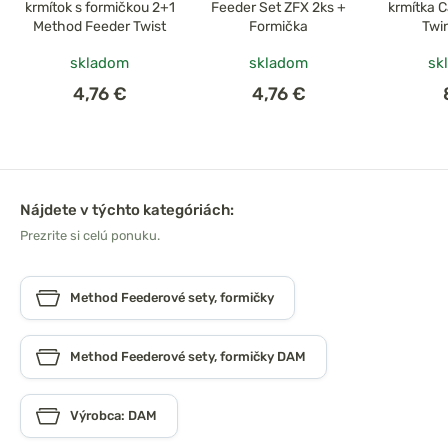
krmítok s formičkou 2+1
Feeder Set ZFX 2ks +
krmítka 
Method Feeder Twist
Formička
Twi
skladom
skladom
sk
4,76 €
4,76 €
Nájdete v týchto kategóriách:
Prezrite si celú ponuku.
Method Feederové sety, formičky
Method Feederové sety, formičky DAM
Výrobca: DAM