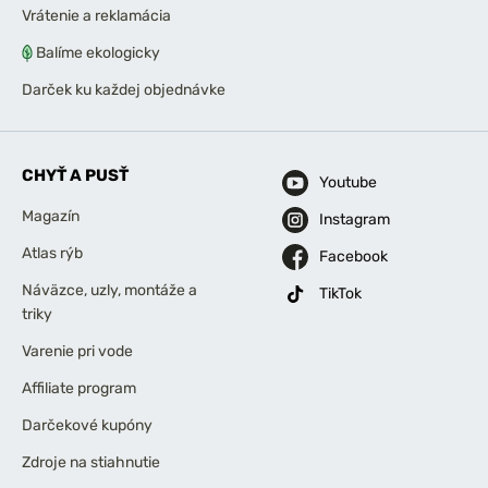
Vrátenie a reklamácia
Balíme ekologicky
Darček ku každej objednávke
CHYŤ A PUSŤ
Youtube
Magazín
Instagram
Atlas rýb
Facebook
Náväzce, uzly, montáže a
TikTok
triky
Varenie pri vode
Affiliate program
Darčekové kupóny
Zdroje na stiahnutie