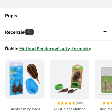
Popis
Recenzie
2
Ďalšie
Method Feederové sety, formičky
(14x)
Giants fishing Sada
ZFISH Sada Method
Korum 