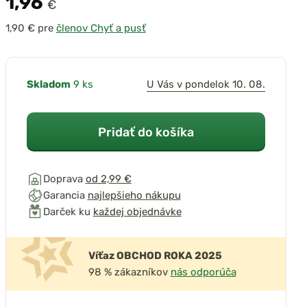
1,96
€
pre
členov Chyť a pusť
Skladom
9 ks
U Vás v pondelok 10. 08.
Pridať do košíka
Doprava
od 2,99 €
Garancia
najlepšieho nákupu
Darček ku
každej objednávke
Víťaz OBCHOD ROKA 2025
98 % zákazníkov
nás odporúča