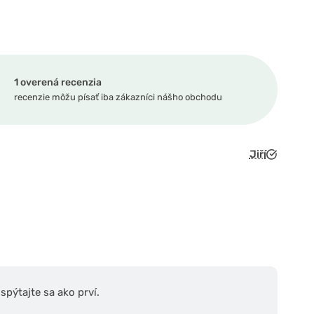
1 overená recenzia
recenzie môžu písať iba zákazníci nášho obchodu
Jiří
pýtajte sa ako prví.