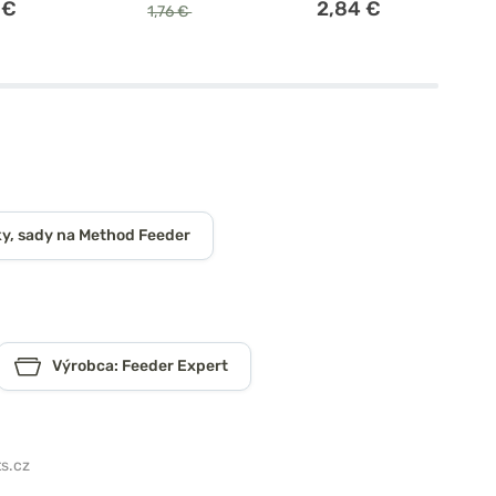
 €
2,84 €
1,76 €
y, sady na Method Feeder
Výrobca: Feeder Expert
s.cz