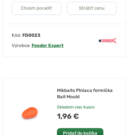
Chcem poradiť
Strážiť cenu
Kód:
FD0023
Výrobca:
Feeder Expert
Mikbaits Plniaca formička
Bait Mould
Skladom
viac kusov
1,96 €
Pridať do košíka