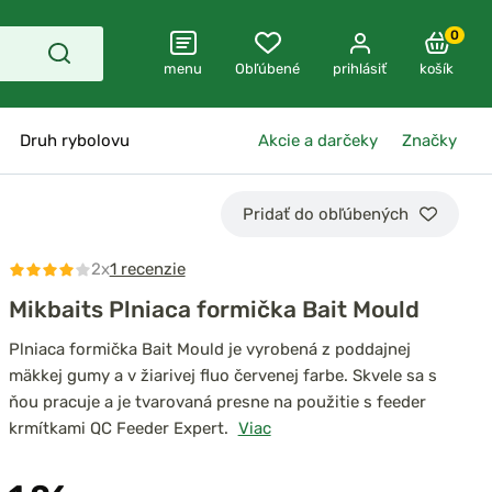
0
menu
Obľúbené
prihlásiť
košík
Druh rybolovu
Akcie a darčeky
Značky
Pridať do obľúbených
2x
1 recenzie
Mikbaits Plniaca formička Bait Mould
Plniaca formička Bait Mould je vyrobená z poddajnej
mäkkej gumy a v žiarivej fluo červenej farbe. Skvele sa s
ňou pracuje a je tvarovaná presne na použitie s feeder
krmítkami QC Feeder Expert.
Viac