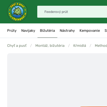
Prúty
Navijaky
Bižutéria
Nástrahy
Kempovanie
S
Chyť a pusť
/
Montáž, bižutéria
/
Kŕmidlá
/
Method