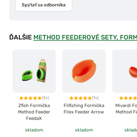
Spýtať sa odborníka
ĎALŠIE
METHOD FEEDEROVÉ SETY, FORM
(2x)
(1x)
Zfish Formička
Filfishing Formička
Mivardi F
Method Feeder
Filex Feeder Arrow
Method F
FeedaX
skladom
skladom
skla