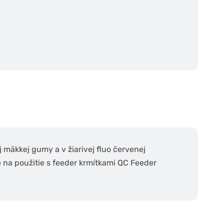
 mäkkej gumy a v žiarivej fluo červenej
e na použitie s feeder krmítkami QC Feeder