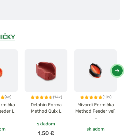
IČKY
(4x)
(14x)
(10x)
ormička
Delphin Forma
Mivardi Formička
Miva
eeder L
Method Quix L
Method Feeder veľ.
Meth
L
skladom
dom
skladom
1,50 €