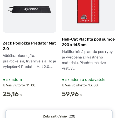
Hell-Cat Plachta pod sumce
Zeck Podložka Predator Mat
290 x 145 cm
2.0
Multifunkčná plachta pod ryby,
Väčšia, skladnejšia,
je vyrobená z kvalitného
praktickejšia, trvanlivejšia. To je
materiálu. Plachta má dve
vylepšený Predator Mat 2.0.…
vrstvy…
●
skladom
●
skladem u dodavatele
U Vás v utorok 11. 08.
U Vás vo štvrtok 13. 08.
25,16
59,96
€
€
Zobraziť ďalšie
(20)