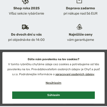
Shop roka 2025
Doprava zadarmo
Víťaz sekcie rybárčenie
pri nákupe nad 56 EUR
Do dvoch dní u vás
Najnižšie ceny
pri objednávke do 14:00
vám garantujeme
2026 Chyť a pusť
Dáte nám povolenku na lov cookies?
Obchodné podmienky
V tomto rybníčku chytáme údaje cez cookies a potrebujeme od Vás
Ochrana osobných údajov
povolenku na lov. Prevádzkovateľom osobných údajov je Chyť a pusť
Technické riešenie: Simplia s.r.o.
s.r.o. Podrobnejšie informácie o
spracovaní osobných údajov
.
Strategický dizajn: Petr Široký
Nesúhlasím
Súhlasím
Slovensko
Česko
Euro
Kč