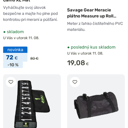
Vyháčkujte svoj úlovok
Savage Gear Meracie
bezpečne a majte ho plne pod
plátno Measure up Roll
kontrolou pri meraní a púšťaní.
130cm x 13cm
Meter z ľahko čistiteľného PVC
materiálu.
●
skladom
U Vás v utorok 11. 08.
●
posledný kus skladom
novinka
U Vás v utorok 11. 08.
72
€
80 €
19,08
€
-10 %