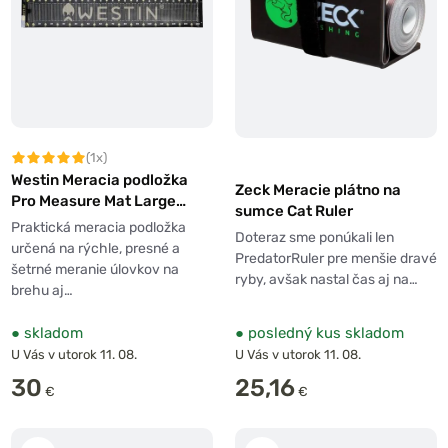
(1x)
Westin Meracia podložka
Zeck Meracie plátno na
Pro Measure Mat Large
sumce Cat Ruler
140cm
Praktická meracia podložka
Doteraz sme ponúkali len
určená na rýchle, presné a
PredatorRuler pre menšie dravé
šetrné meranie úlovkov na
ryby, avšak nastal čas aj na…
brehu aj…
●
skladom
●
posledný kus skladom
U Vás v utorok 11. 08.
U Vás v utorok 11. 08.
30
25,16
€
€