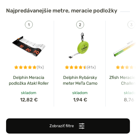
povinnou súčasťou
výbavy každého rybára.
Vodoodolné,
ľahko čitateľné stupnice a šetrné materiály
zabezpečia
Najpredávanejšie
metre, meracie podložky
presné meranie bez zbytočného stresu pre ryby
.
(9x)
(41x)
Delphin Meracia
Delphin Rybársky
Zfish Meracie
podložka Atak! Roller
meter MeTa Camo
Challen
skladom
skladom
sklad
12,82 €
1,94 €
8,76
Zobraziť filtre