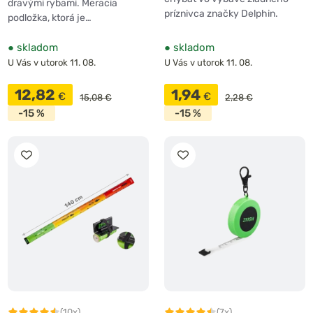
dravými rybami. Meracia
príznivca značky Delphin.
podložka, ktorá je…
●
skladom
●
skladom
U Vás v utorok 11. 08.
U Vás v utorok 11. 08.
12,82
1,94
€
€
15,08 €
2,28 €
-15 %
-15 %
(10x)
(7x)