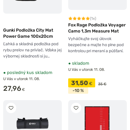
(1x)
Fox Rage Podložka Voyager
Gunki Podložka City Mat
Camo 1,3m Measure Mat
Power Game 100x20cm
Vyháčkujte svoj úlovok
Ľahká a skladná podložka pod
bezpečne a majte ho plne pod
rybu prelov na prívlač. Vďaka jej
kontrolou pri meraní a púšťaní.
výbornej skladnosti si ju…
●
skladom
U Vás v utorok 11. 08.
●
posledný kus skladom
U Vás v utorok 11. 08.
31,50
€
35 €
27,96
€
-10 %