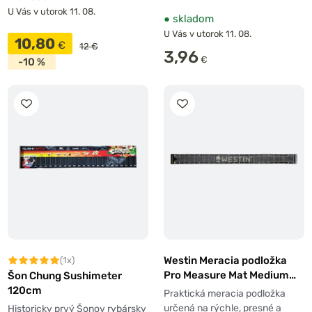
U Vás v utorok 11. 08.
●
skladom
U Vás v utorok 11. 08.
10,80
€
12 €
3,96
€
-10 %
Westin Meracia podložka
(1x)
Pro Measure Mat Medium
Šon Chung Sushimeter
120cm
120cm
Praktická meracia podložka
určená na rýchle, presné a
Historicky prvý Šonov rybársky