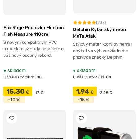
(23x)
Fox Rage Podložka Medium
Delphin Rybársky meter
Fish Measure 110cm
MeTa Atak!
S novým kompaktným PVC
Štýlový meter, ktorý by nemal
meradlom už nikdy neprídete o
chýbať vo výbave žiadneho
váš nový osobný rekord.
príznivca značky Delphin.
●
skladom
●
skladom
U Vás v utorok 11. 08.
U Vás v utorok 11. 08.
15,30
1,94
€
€
17 €
2,28 €
-10 %
-15 %