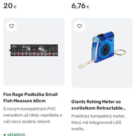
20
6,76
€
€
Fox Rage Podložka Small
Fish Measure 60cm
Giants fishing Meter so
svetielkom Retractable
S novým kompaktným PVC
Measuring Tape with Light
meradlom už nikdy neprídete o
Praktický kompaktný meter,
100cm
váš nový osobný rekord.
ktorý má integrované LED
svetlo.
●
skladom