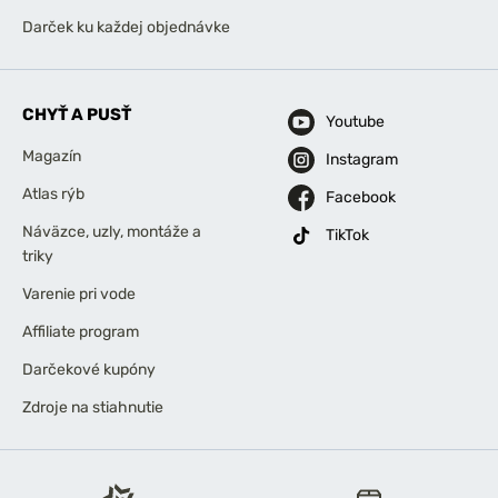
Darček ku každej objednávke
CHYŤ A PUSŤ
Youtube
Magazín
Instagram
Atlas rýb
Facebook
Náväzce, uzly, montáže a
TikTok
triky
Varenie pri vode
Affiliate program
Darčekové kupóny
Zdroje na stiahnutie