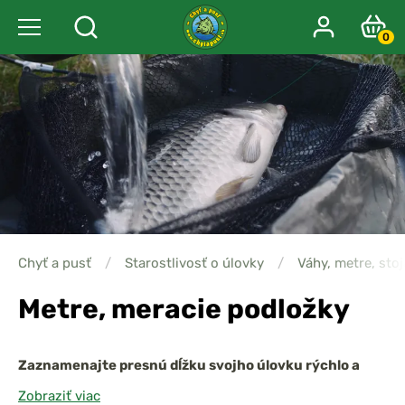
0
Chyť a pusť
/
Starostlivosť o úlovky
/
Váhy, metre, sto
Metre, meracie podložky
Zaznamenajte presnú dĺžku svojho úlovku rýchlo a
šetrne!
Metre a meracie podložky
sú
nevyhnutnou a
Zobraziť viac