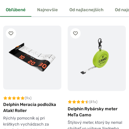
Obľúbené
Najnovšie
Od najlacnejších
Od naj
(9x)
(41x)
Delphin Meracia podložka
Delphin Rybársky meter
Atak! Roller
MeTa Camo
Rýchly pomocník aj pri
Štýlový meter, ktorý by nemal
krátkych vychádzach za
chýbať vo výbave žiadneho