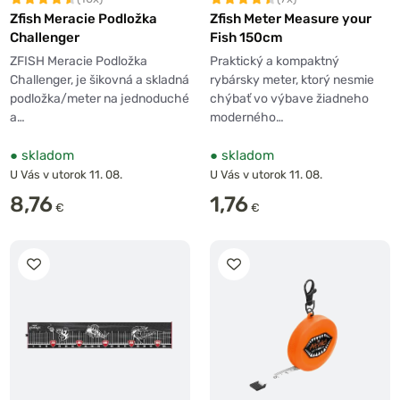
Zfish Meracie Podložka
Zfish Meter Measure your
Challenger
Fish 150cm
ZFISH Meracie Podložka
Praktický a kompaktný
Challenger, je šikovná a skladná
rybársky meter, ktorý nesmie
podložka/meter na jednoduché
chýbať vo výbave žiadneho
a…
moderného…
●
skladom
●
skladom
U Vás v utorok 11. 08.
U Vás v utorok 11. 08.
8,76
1,76
€
€