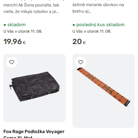
šetrné meranie úlovkov na
merch! Ak Šona poznáte, tak
brehu aj…
viete, že miluje rybolov a je…
●
skladom
●
posledný kus skladom
U Vás v utorok 11. 08.
U Vás v utorok 11. 08.
19,96
20
€
€
Fox Rage Podložka Voyager
Camo XL Mat