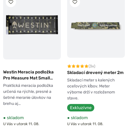
(3x)
Westin Meracia podložka
Skladací drevený meter 2m
Pro Measure Mat Small
Skladací meter s kalených
60cm
Praktická meracia podložka
oceľových kĺbov. Meter
určená na rýchle, presné a
výborne drží v rozloženom
šetrné meranie úlovkov na
stave.
brehu aj…
Exkluzívne
●
skladom
●
skladom
U Vás v utorok 11. 08.
U Vás v utorok 11. 08.