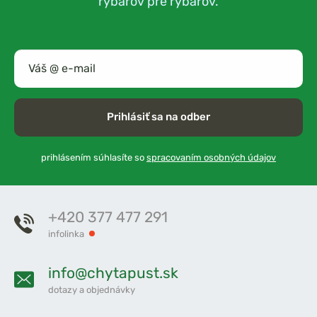
rybárov pre rybárov.
Prihlásiť sa na odber
prihlásením súhlasíte so
spracovaním osobných údajov
+420 377 477 291
infolinka
info@chytapust.sk
dotazy a objednávky