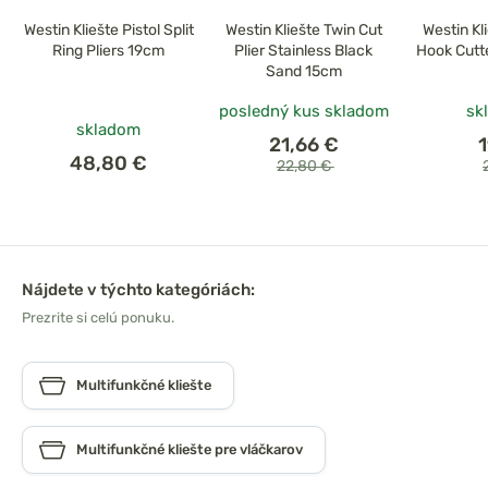
Westin Kliešte Pistol Split
Westin Kliešte Twin Cut
Westin Kl
Ring Pliers 19cm
Plier Stainless Black
Hook Cutt
Sand 15cm
posledný kus skladom
sk
skladom
21,66 €
48,80 €
22,80 €
Nájdete v týchto kategóriách:
Prezrite si celú ponuku.
Multifunkčné kliešte
Multifunkčné kliešte pre vláčkarov