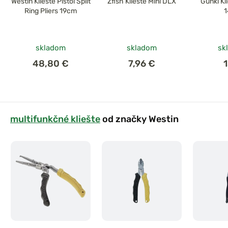
Westin Kliešte Pistol Split
Zfish Kliešte Mini DLX
Gunki Kl
Ring Pliers 19cm
skladom
skladom
sk
48,80 €
7,96 €
multifunkčné kliešte
od značky Westin