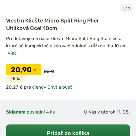
1
/
1
Westin Kliešte Micro Split Ring Plier
Uhlíková Oceľ 10cm
Predstavujeme naše kliešte Micro Split Ring Stainless,
ktoré sú kompaktné a zároveň odolné s dĺžkou iba 10 cm.
Viac
20,90
€
22 €
-5 %
pre
členov Chyť a pusť
Skladom
poslední 4 ks
U Vás v utorok 11. 08.
Pridať do košíka