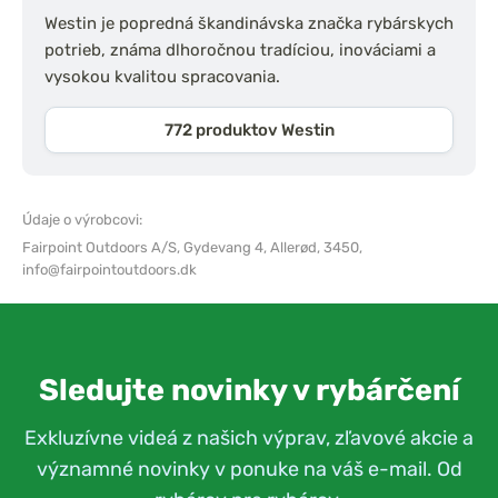
Westin je popredná škandinávska značka rybárskych
potrieb, známa dlhoročnou tradíciou, inováciami a
vysokou kvalitou spracovania.
772 produktov Westin
Údaje o výrobcovi:
Fairpoint Outdoors A/S,
Gydevang 4, Allerød, 3450,
info@fairpointoutdoors.dk
Sledujte novinky v rybárčení
Exkluzívne videá z našich výprav, zľavové akcie a
významné novinky v ponuke na váš e-mail. Od