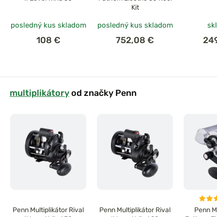
Kit
posledný kus skladom
posledný kus skladom
sk
108 €
752,08 €
24
multiplikátory
od značky Penn
Penn Multiplikátor Rival
Penn Multiplikátor Rival
Penn Mu