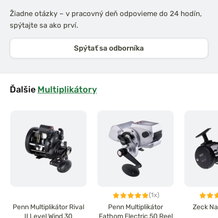
Žiadne otázky – v pracovný deň odpovieme do 24 hodín,
spýtajte sa ako prví.
Spýtať sa odborníka
Ďalšie
Multiplikátory
(1x)
Penn Multiplikátor Rival
Penn Multiplikátor
Zeck Na
II Level Wind 30
Fathom Electric 50 Reel