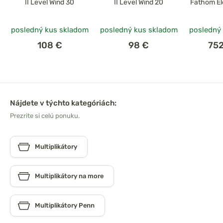
II Level Wind 30
II Level Wind 20
Fathom El
posledný kus skladom
posledný kus skladom
posledný
108 €
98 €
75
Nájdete v týchto kategóriách:
Prezrite si celú ponuku.
Multiplikátory
Multiplikátory na more
Multiplikátory Penn