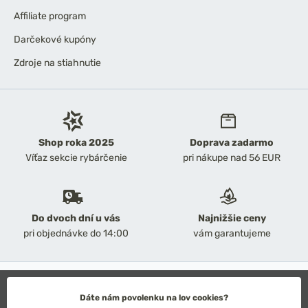
Affiliate program
Darčekové kupóny
Zdroje na stiahnutie
Shop roka 2025
Doprava zadarmo
Víťaz sekcie rybárčenie
pri nákupe nad 56 EUR
Do dvoch dní u vás
Najnižšie ceny
pri objednávke do 14:00
vám garantujeme
2026 Chyť a pusť
Obchodné podmienky
Dáte nám povolenku na lov cookies?