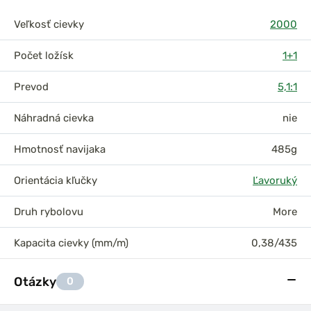
Veľkosť cievky
2000
Počet ložísk
1+1
Prevod
5,1:1
Náhradná cievka
nie
Hmotnosť navijaka
485g
Orientácia kľučky
Ľavoruký
Druh rybolovu
More
Kapacita cievky (mm/m)
0,38/435
Otázky
0