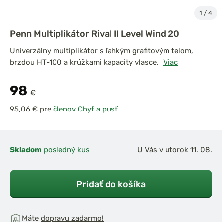
1
/
4
Penn Multiplikátor Rival II Level Wind 20
Univerzálny multiplikátor s ľahkým grafitovým telom,
brzdou HT-100 a krúžkami kapacity vlasce.
Viac
98
€
pre
členov Chyť a pusť
Skladom
posledný kus
U Vás v utorok 11. 08.
Pridať do košíka
Máte
dopravu zadarmo!