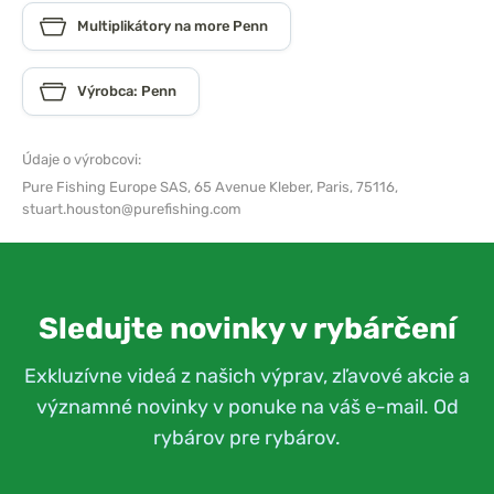
Multiplikátory na more Penn
Výrobca: Penn
Údaje o výrobcovi:
Pure Fishing Europe SAS,
65 Avenue Kleber, Paris, 75116,
stuart.houston@purefishing.com
Sledujte novinky v rybárčení
Exkluzívne videá z našich výprav, zľavové akcie a
významné novinky v ponuke na váš e-mail. Od
rybárov pre rybárov.