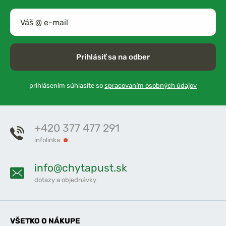
Prihlásiť sa na odber
prihlásením súhlasíte so
spracovaním osobných údajov
+420 377 477 291
infolinka
info@chytapust.sk
dotazy a objednávky
VŠETKO O NÁKUPE