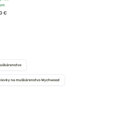
dom
0 €
muškárenstvo
 cievky na muškárenstvo Wychwood