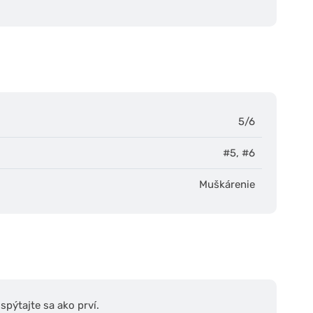
5/6
#5
,
#6
Muškárenie
pýtajte sa ako prví.