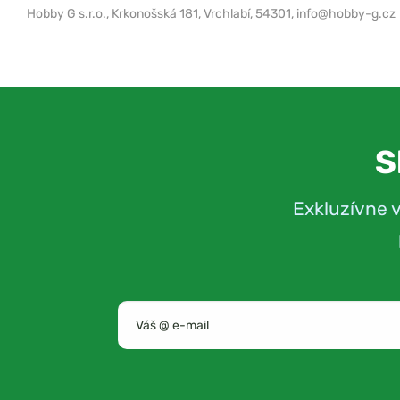
Hobby G s.r.o.,
Krkonošská 181, Vrchlabí, 54301,
info@hobby-g.cz
S
Exkluzívne 