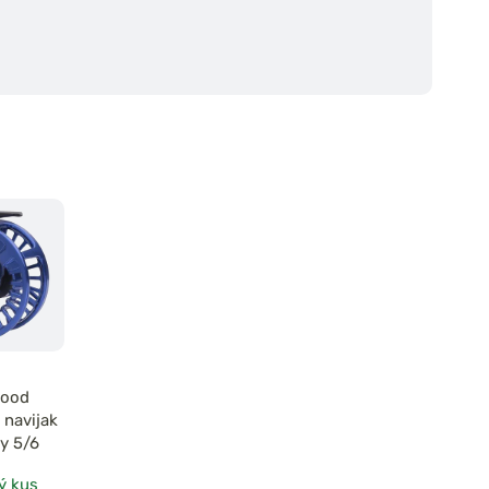
ood
 navijak
ly 5/6
ý kus