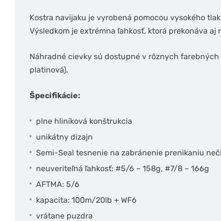
Kostra navijaku je vyrobená pomocou vysokého tlaku
Výsledkom je extrémna ľahkosť, ktorá prekonáva aj n
Náhradné cievky sú dostupné v rôznych farebných p
platinová).
Špecifikácie:
plne hliníková konštrukcia
unikátny dizajn
Semi-Seal tesnenie na zabránenie prenikaniu neč
neuveriteľná ľahkosť: #5/6 – 158g, #7/8 – 166g
AFTMA: 5/6
kapacita: 100m/20lb + WF6
vrátane puzdra