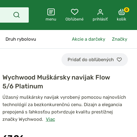
0
menu
Obľúbené
prihlásiť
košík
Druh rybolovu
Akcie a darčeky
Značky
Pridať do obľúbených
Wychwood Muškársky navijak Flow
5/6 Platinum
Úžasný muškársky navijak vyrobený pomocou najnovších
technológií za bezkonkurenčnú cenu. Dizajn a elegancia
prepojená s ľahkosťou potvrdzuje kvalitu prestížnej
značky Wychwood.
Viac