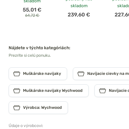
skladom
skladom
skla
55,01 €
239,60 €
227,6
64,72 €
Nájdete v týchto kategóriách:
Prezrite si celú ponuku.
Muškárske navijaky
Navíjacie cievky na 
Muškárske navijaky Wychwood
Navíjacie
Výrobca: Wychwood
Údaje o výrobcovi: