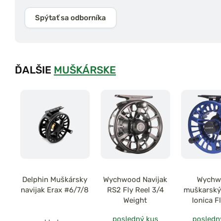
Spýtať sa odborníka
ĎALŠIE
MUŠKÁRSKE
Delphin Muškársky
Wychwood Navijak
Wychw
navijak Erax #6/7/8
RS2 Fly Reel 3/4
muškarský
Weight
Ionica F
posledný kus
posledn