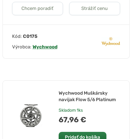
Chcem poradiť
Strážiť cenu
Kód:
C0175
Výrobca:
Wychwood
Wychwood Muškársky
navijak Flow 5/6 Platinum
Skladom
1ks
67,96 €
Pridať do košíka