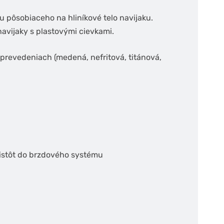
 pôsobiaceho na hliníkové telo navijaku.
avijaky s plastovými cievkami.
revedeniach (medená, nefritová, titánová,
istôt do brzdového systému