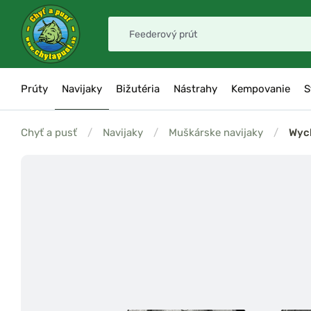
Prúty
Navijaky
Bižutéria
Nástrahy
Kempovanie
S
Chyť a pusť
/
Navijaky
/
Muškárske navijaky
/
Wyc