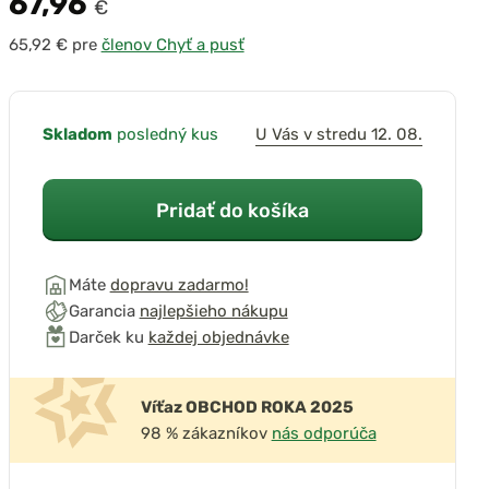
67,96
€
pre
členov Chyť a pusť
Skladom
posledný kus
U Vás v stredu 12. 08.
Pridať do košíka
Máte
dopravu zadarmo!
Garancia
najlepšieho nákupu
Darček ku
každej objednávke
Víťaz OBCHOD ROKA 2025
98 % zákazníkov
nás odporúča