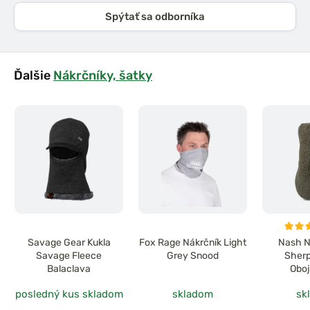
Spýtať sa odborníka
Ďalšie
Nákrčníky, šatky
Savage Gear Kukla
Fox Rage Nákrčník Light
Nash N
Savage Fleece
Grey Snood
Sherp
Balaclava
Oboj
posledný kus skladom
skladom
sk