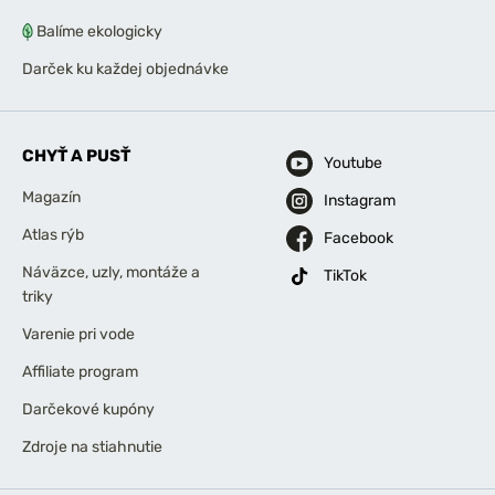
Balíme ekologicky
Darček ku každej objednávke
CHYŤ A PUSŤ
Youtube
Magazín
Instagram
Atlas rýb
Facebook
Náväzce, uzly, montáže a
TikTok
triky
Varenie pri vode
Affiliate program
Darčekové kupóny
Zdroje na stiahnutie