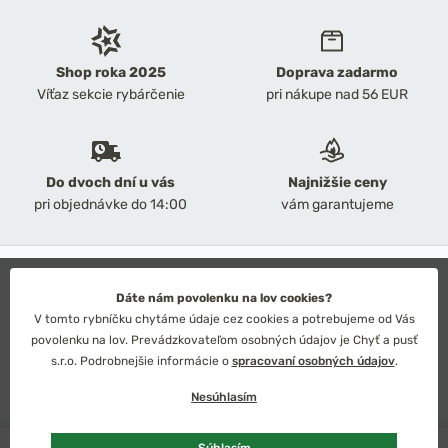
Shop roka 2025
Doprava zadarmo
Víťaz sekcie rybárčenie
pri nákupe nad 56 EUR
Do dvoch dní u vás
Najnižšie ceny
pri objednávke do 14:00
vám garantujeme
2026 Chyť a pusť
Obchodné podmienky
Dáte nám povolenku na lov cookies?
Ochrana osobných údajov
V tomto rybníčku chytáme údaje cez cookies a potrebujeme od Vás
Technické riešenie: Simplia s.r.o.
povolenku na lov. Prevádzkovateľom osobných údajov je Chyť a pusť
Strategický dizajn: Petr Široký
s.r.o. Podrobnejšie informácie o
spracovaní osobných údajov
.
Nesúhlasím
Skladom
viac kusov