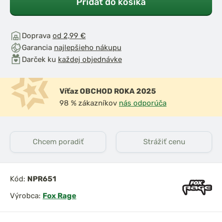
Pridať do košíka
Doprava
od 2,99 €
Garancia
najlepšieho nákupu
Darček ku
každej objednávke
Víťaz OBCHOD ROKA 2025
98 % zákazníkov
nás odporúča
Chcem poradiť
Strážiť cenu
Kód:
NPR651
Výrobca:
Fox Rage