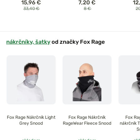
15,96 €
7,20 €
12
33,40 €
8 €
2
nákrčníky, šatky
od značky Fox Rage
Fox Rage Nákrčník Light
Fox Rage Nákrčník
Fox Ra
Grey Snood
RageWear Fleece Snood
nákrčník 
S