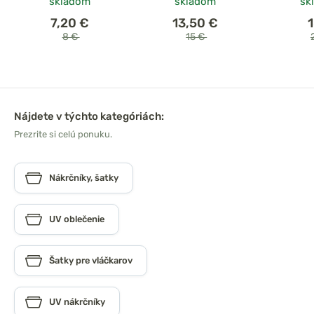
skladom
skladom
sk
7,20 €
13,50 €
8 €
15 €
Nájdete v týchto kategóriách:
Prezrite si celú ponuku.
Nákrčníky, šatky
UV oblečenie
Šatky pre vláčkarov
UV nákrčníky