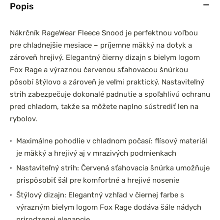
Popis
Nákrčník RageWear Fleece Snood je perfektnou voľbou
pre chladnejšie mesiace – príjemne mäkký na dotyk a
zároveň hrejivý. Elegantný čierny dizajn s bielym logom
Fox Rage a výraznou červenou sťahovacou šnúrkou
pôsobí štýlovo a zároveň je veľmi praktický. Nastaviteľný
strih zabezpečuje dokonalé padnutie a spoľahlivú ochranu
pred chladom, takže sa môžete naplno sústrediť len na
rybolov.
Maximálne pohodlie v chladnom počasí: flísový materiál
je mäkký a hrejivý aj v mrazivých podmienkach
Nastaviteľný strih: Červená sťahovacia šnúrka umožňuje
prispôsobiť šál pre komfortné a hrejivé nosenie
Štýlový dizajn: Elegantný vzhľad v čiernej farbe s
výrazným bielym logom Fox Rage dodáva šále nádych
prirodzenej elegancie