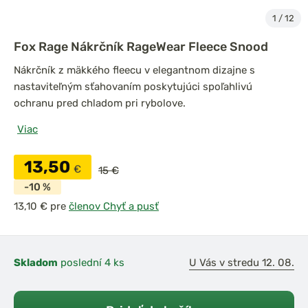
1
/
12
Fox Rage Nákrčník RageWear Fleece Snood
Nákrčník z mäkkého fleecu v elegantnom dizajne s
nastaviteľným sťahovaním poskytujúci spoľahlivú
ochranu pred chladom pri rybolove.
Viac
13,50
€
15 €
-10 %
pre
členov Chyť a pusť
Skladom
poslední 4 ks
U Vás v stredu 12. 08.