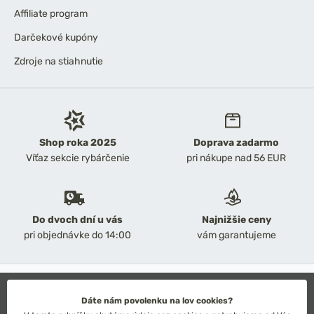
Affiliate program
Darčekové kupóny
Zdroje na stiahnutie
Shop roka 2025
Doprava zadarmo
Víťaz sekcie rybárčenie
pri nákupe nad 56 EUR
Do dvoch dní u vás
Najnižšie ceny
pri objednávke do 14:00
vám garantujeme
2026 Chyť a pusť
Obchodné podmienky
Dáte nám povolenku na lov cookies?
Ochrana osobných údajov