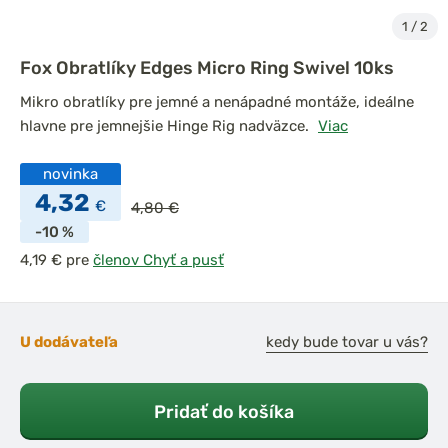
1
/
2
Fox Obratlíky Edges Micro Ring Swivel 10ks
Mikro obratlíky pre jemné a nenápadné montáže, ideálne
hlavne pre jemnejšie Hinge Rig nadväzce.
Viac
novinka
4,32
€
4,80 €
-10 %
pre
členov Chyť a pusť
U dodávateľa
kedy bude tovar u vás?
Pridať do košíka