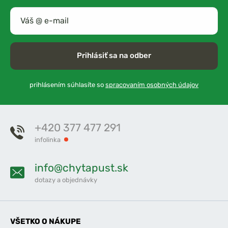
Prihlásiť sa na odber
prihlásením súhlasíte so
spracovaním osobných údajov
+420 377 477 291
infolinka
info@chytapust.sk
dotazy a objednávky
VŠETKO O NÁKUPE