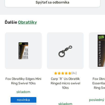
Spýtať sa odborníka
Ďalšie
Obratlíky
(4x)
Fox Obratlíky Edges Mini
Carp ´R´ Us Obratlík
Fox Obr
Ring Swivel 10ks
Ringed micro swivel
Essentia
10ks
Ring Sw
skladom
novinka
posledný
skladom