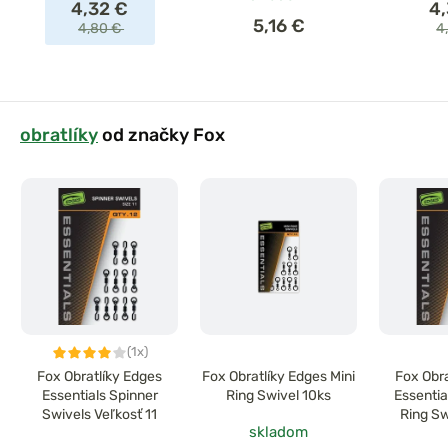
4,32 €
4
5,16 €
4,80 €
4
obratlíky
od značky Fox
(1x)
Fox Obratlíky Edges
Fox Obratlíky Edges Mini
Fox Obr
Essentials Spinner
Ring Swivel 10ks
Essentia
Swivels Veľkosť 11
Ring Sw
skladom