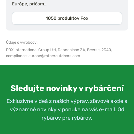
Európe, pričom…
1050 produktov Fox
Údaje o výrobcovi:
FOX International Group Ltd,
Dennenlaan 3A, Beerse, 2340,
compliance-europe@ratheroutdoors.com
Sledujte novinky v rybárčení
Exkluzívne videá z našich výprav, zľavové akcie a
významné novinky v ponuke na váš e-mail. Od
rybárov pre rybárov.