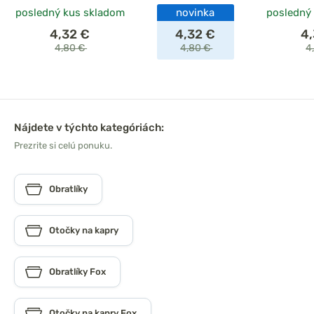
posledný kus skladom
novinka
posledný
4,32 €
4,32 €
4
4,80 €
4,80 €
4
Nájdete v týchto kategóriách:
Prezrite si celú ponuku.
Obratlíky
Otočky na kapry
Obratlíky Fox
Otočky na kapry Fox