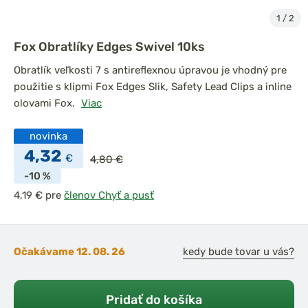
1
/
2
Fox Obratlíky Edges Swivel 10ks
Obratlík veľkosti 7 s antireflexnou úpravou je vhodný pre
použitie s klipmi Fox Edges Slik, Safety Lead Clips a inline
olovami Fox.
Viac
novinka
4,32
€
4,80 €
-10 %
pre
členov Chyť a pusť
Očakávame 12. 08. 26
kedy bude tovar u vás?
Pridať do košíka