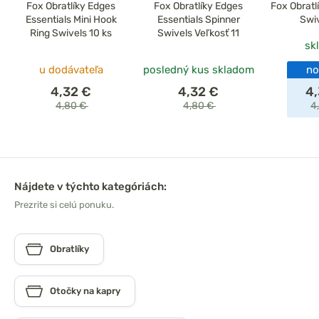
Fox Obratlíky Edges
Fox Obratlíky Edges
Fox Obratl
Essentials Mini Hook
Essentials Spinner
Swiv
Ring Swivels 10 ks
Swivels Veľkosť 11
sk
u dodávateľa
posledný kus skladom
no
4,32 €
4,32 €
4
4,80 €
4,80 €
4
Nájdete v týchto kategóriách:
Prezrite si celú ponuku.
Obratlíky
Otočky na kapry