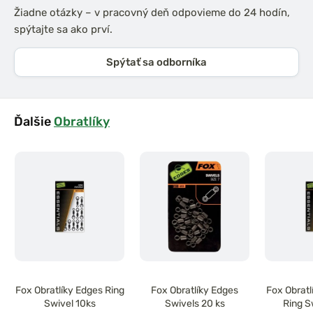
Žiadne otázky – v pracovný deň odpovieme do 24 hodín,
spýtajte sa ako prví.
Spýtať sa odborníka
Ďalšie
Obratlíky
Fox Obratlíky Edges Ring
Fox Obratlíky Edges
Fox Obratl
Swivel 10ks
Swivels 20 ks
Ring S