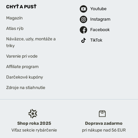
CHYŤ A PUSŤ
Youtube
Magazín
Instagram
Atlas rýb
Facebook
Náväzce, uzly, montáže a
TikTok
triky
Varenie pri vode
Affiliate program
Darčekové kupóny
Zdroje na stiahnutie
Shop roka 2025
Doprava zadarmo
Víťaz sekcie rybárčenie
pri nákupe nad 56 EUR