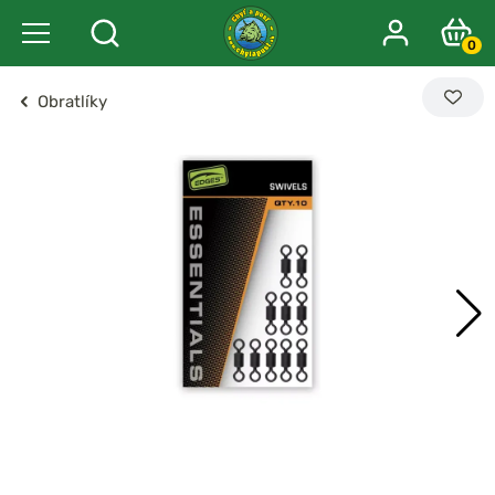
0
Obratlíky