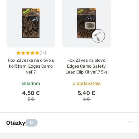
(1x)
Fox Záveska na olovo s
Fox Záves na olovo
kolíčkami Edges Camo
Edges Camo Safety
veľ.7
Lead Clip Kit veľ.7 5ks
skladom
u dodávateľa
4,50 €
5,40 €
5 €
6 €
Otázky
0