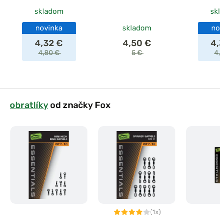
skladom
sk
novinka
skladom
no
4,32 €
4,50 €
4
4,80 €
5 €
4
obratlíky
od značky Fox
(1x)