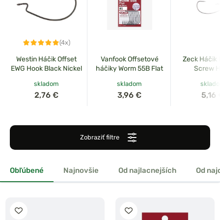
(4x)
Westin Háčik Offset
Vanfook Offsetové
Zeck Háčik 
EWG Hook Black Nickel
háčiky Worm 55B Flat
Screw 
skladom
skladom
sklad
2,76 €
3,96 €
5,16
Zobraziť filtre
Obľúbené
Najnovšie
Od najlacnejších
Od naj