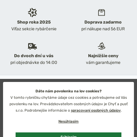
Shop roka 2025
Doprava zadarmo
Víťaz sekcie rybárčenie
pri nákupe nad 56 EUR
Do dvoch dní u vás
Najnižšie ceny
pri objednávke do 14:00
vám garantujeme
2026 Chyť a pusť
Obchodné podmienky
Dáte nám povolenku na lov cookies?
Ochrana osobných údajov
V tomto rybníčku chytáme údaje cez cookies a potrebujeme od Vás
Technické riešenie: Simplia s.r.o.
povolenku na lov. Prevádzkovateľom osobných údajov je Chyť a pusť
Strategický dizajn: Petr Široký
s.r.o. Podrobnejšie informácie o
spracovaní osobných údajov
.
Nesúhlasím