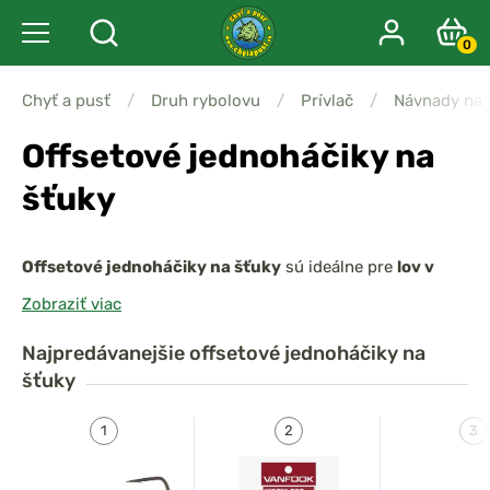
0
Chyť a pusť
/
Druh rybolovu
/
Prívlač
/
Návnady na 
Offsetové jednoháčiky na
šťuky
Offsetové jednoháčiky na šťuky
sú ideálne pre
lov v
zarastených alebo členitých vodách
, kde hrozí časté
Zobraziť viac
zachytenia. Vďaka svojmu tvaru umožňujú
čiastočne
alebo úplne skryť hrot do tela gumovej nástrahy
, čím
Najpredávanejšie
offsetové jednoháčiky na
výrazne znižujú riziko zachytenia o prekážky. Zároveň
šťuky
zabezpečujú
pevné uchytenie a spoľahlivý zásek
, a sú
ideálne pre
väčšie gumy, raky aj iné mäkké nástrahy
pri
použití s čeburáškami.