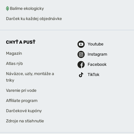
Balíme ekologicky
Darček ku každej objednávke
CHYŤ A PUSŤ
Youtube
Magazín
Instagram
Atlas rýb
Facebook
Náväzce, uzly, montáže a
TikTok
triky
Varenie pri vode
Affiliate program
Darčekové kupóny
Zdroje na stiahnutie