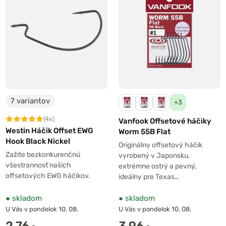
7 variantov
+3
(4x)
Vanfook Offsetové háčiky
Westin Háčik Offset EWG
Worm 55B Flat
Hook Black Nickel
Originálny offsetový háčik
Zažite bezkonkurenčnú
vyrobený v Japonsku,
všestrannosť našich
extrémne ostrý a pevný,
offsetových EWG háčikov.
ideálny pre Texas…
●
skladom
●
skladom
U Vás v pondelok 10. 08.
U Vás v pondelok 10. 08.
2,76
3,96