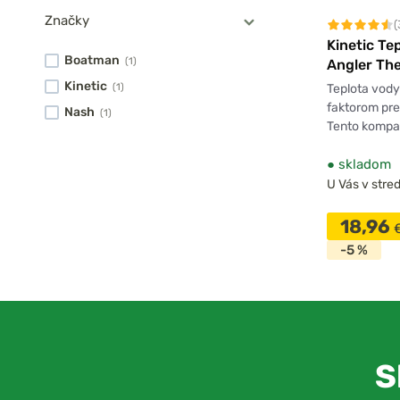
Značky
(
Kinetic Te
Boatman
(1)
Angler Th
Kinetic
Teplota vody
(1)
faktorom pre
Nash
(1)
Tento kompa
●
skladom
U Vás v stred
18,96
-5 %
S