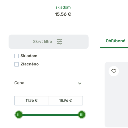
skladom
15,56 €
Obľúbené
Skryť filtre
Skladom
Zlacněno
Cena