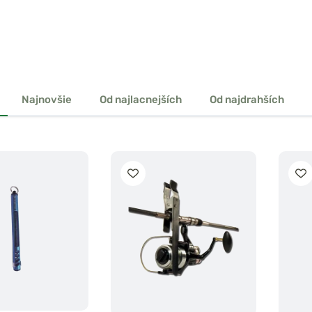
Najnovšie
Od najlacnejších
Od najdrahších