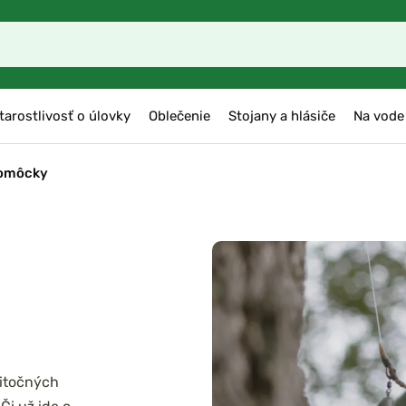
tarostlivosť o úlovky
Oblečenie
Stojany a hlásiče
Na vode
pomôcky
žitočných