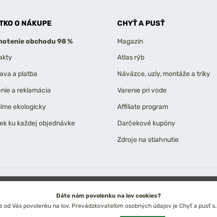
TKO O NÁKUPE
CHYŤ A PUSŤ
otenie obchodu 98 %
Magazín
akty
Atlas rýb
ava a platba
Náväzce, uzly, montáže a triky
enie a reklamácia
Varenie pri vode
líme ekologicky
Affiliate program
ek ku každej objednávke
Darčekové kupóny
Zdroje na stiahnutie
obných údajov
Technické riešenie: Simplia s.r.o.
Strategický dizajn: Petr Širok
Dáte nám povolenku na lov cookies?
od Vás povolenku na lov. Prevádzkovateľom osobných údajov je Chyť a pusť s.r