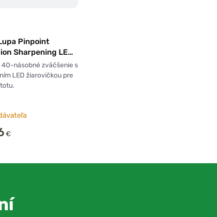
Lupa Pinpoint
sion Sharpening LED
lass
 40-násobné zväčšenie s
ním LED žiarovičkou pre
totu.
dávateľa
6
€
ní