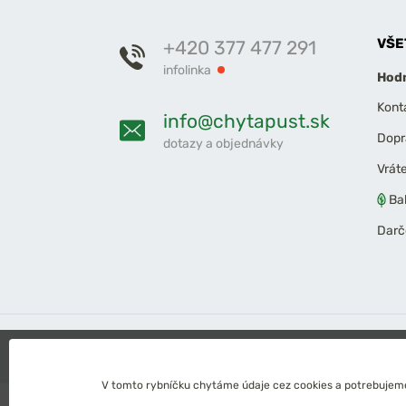
VŠE
+420 377 477 291
infolinka
Hodn
Kont
info@chytapust.sk
Dopr
dotazy a objednávky
Vrát
Ba
Darč
2026 Chyť a pusť
Obchodné podmienky
Ochrana os
V tomto rybníčku chytáme údaje cez cookies a potrebujeme 