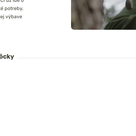
Či už ide o
ké potreby,
kej výbave
môcky