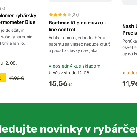
3x)
(2x)
plomer rybársky
ermometer Blue
Boatman Klip na cievku -
Nash 
line control
 je dôležitým
Preci
 vaše rybárčenie.
Vďaka tomuto jednoduchému
Eye G
Ponúka
ktný a ľahko…
patentu sa vlasec nebude krútiť
osvetle
a padať z cievky navijaka.
úplnú is
u 12. 08.
●
posledný kus skladom
●
u do
U Vás v stredu 12. 08.
€
19,96 €
15,56
11,9
€
ledujte novinky v rybárče