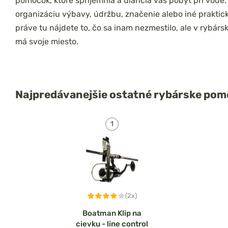
pomôcok, ktoré spríjemnia a uľahčia váš pobyt pri vode. 
organizáciu výbavy, údržbu, značenie alebo iné praktic
práve tu nájdete to, čo sa inam nezmestilo, ale v rybárs
má svoje miesto.
Najpredávanejšie
ostatné rybárske po
(2x)
Boatman Klip na
cievku - line control