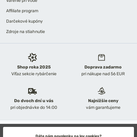
Varenie pri vode
Affiliate program
Darčekové kupóny
Zdroje na stiahnutie
Shop roka 2025
Doprava zadarmo
Víťaz sekcie rybárčenie
pri nákupe nad 56 EUR
Do dvoch dní u vás
Najnižšie ceny
pri objednávke do 14:00
vám garantujeme
2026 Chyť a pusť
Obchodné podmienky
Dáte nám povolenku na lov cookies?