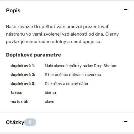
Popis
Naše závažie Drop Shot vám umožní prezentovať
nástrahu vo vami zvolenej vzdialenosti od dna. Čierny
povlak je mimoriadne odolný a neodlupuje sa.
Doplnkové parametre
doplnkové 1:
Malé olovené tyčinky na lov Drop Shotom
doplnkové 2:
S bezpečnou upínacou svorkou
doplnkové 3:
Diskrétny a odolný náter
farba:
čierna
materiál:
olovo
Otázky
0