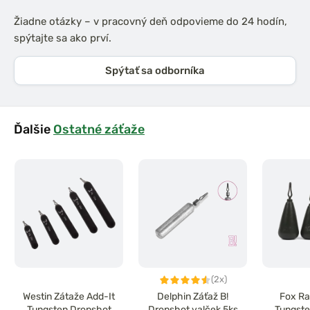
Žiadne otázky – v pracovný deň odpovieme do 24 hodín,
spýtajte sa ako prví.
Spýtať sa odborníka
Ďalšie
Ostatné záťaže
(2x)
Westin Zátaže Add-It
Delphin Záťaž B!
Fox Ra
Tungsten Dropshot
Dropshot valček 5ks
Tungste