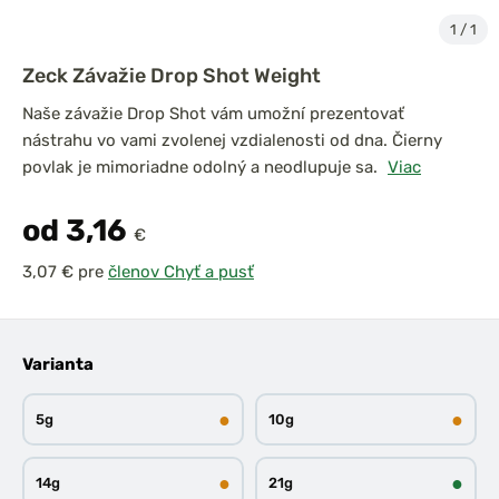
1
/
1
Zeck Závažie Drop Shot Weight
Naše závažie Drop Shot vám umožní prezentovať
nástrahu vo vami zvolenej vzdialenosti od dna. Čierny
povlak je mimoriadne odolný a neodlupuje sa.
Viac
od 3,16
€
pre
členov Chyť a pusť
Varianta
●
●
5g
10g
●
●
14g
21g