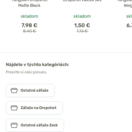
Matte Black
Weig
skladom
skladom
sk
7,98 €
1,50 €
6
8,40 €
1,76 €
Nájdete v týchto kategóriách:
Prezrite si celú ponuku.
Ostatné záťaže
Záťaže na Dropshot
Ostatné záťaže Zeck