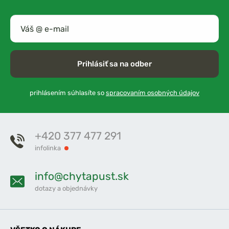
Prihlásiť sa na odber
prihlásením súhlasíte so
spracovaním osobných údajov
+420 377 477 291
infolinka
info@chytapust.sk
dotazy a objednávky