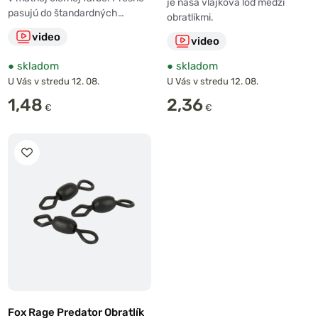
je naša vlajková loď medzi
pasujú do štandardných…
obratlíkmi.
video
video
●
skladom
●
skladom
U Vás v stredu 12. 08.
U Vás v stredu 12. 08.
1,48
2,36
€
€
Fox Rage Predator Obratlík