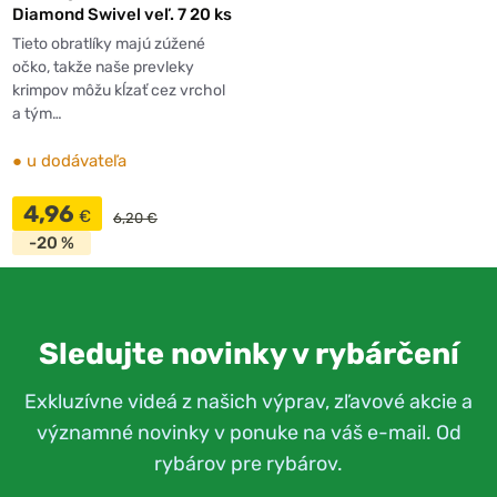
Diamond Swivel veľ. 7 20 ks
Tieto obratlíky majú zúžené
očko, takže naše prevleky
krimpov môžu kĺzať cez vrchol
a tým…
●
u dodávateľa
4,96
€
6,20 €
-20 %
Sledujte novinky v rybárčení
Exkluzívne videá z našich výprav, zľavové akcie a
významné novinky v ponuke na váš e-mail. Od
rybárov pre rybárov.