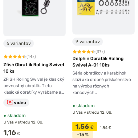
9 variantov
6 variantov
(37x)
(44x)
Delphin Obratlík Rolling
Zfish Obratlík Rolling Swivel
Swivel A-01 10ks
10 ks
Séria obratlíkov a karabínok
ZFISH Rolling Swivel je klasický
slúži ako drobné príslušenstvo
pevnostný obratlík. Tieto
na výrobu rôznych
klasické obratlíky vyrábame a…
koncových…
video
●
skladom
U Vás v stredu 12. 08.
●
skladom
U Vás v stredu 12. 08.
1,56
€
1,84 €
1,16
€
-15 %