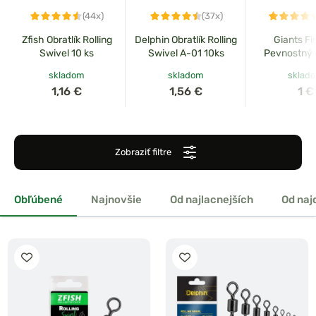
(44x)
(37x)
Zfish Obratlík Rolling
Delphin Obratlík Rolling
Giants Fi
Swivel 10 ks
Swivel A-01 10ks
Pevnostný o
Rolling Swi
skladom
skladom
sklad
1,16 €
1,56 €
1 €
Zobraziť filtre
Obľúbené
Najnovšie
Od najlacnejších
Od naj