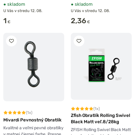
●
skladom
●
skladom
U Vás v stredu 12. 08.
U Vás v stredu 12. 08.
1
2,36
€
€
(1x)
(1x)
Zfish Obratlík Rolling Swivel
Mivardi Pevnostný Obratlík
Black Matt veľ.8/28kg
Kvalitné a veľmi pevné obratlíky
ZFISH Rolling Swivel Black Matt
v matnej čiernej farbe. Presne