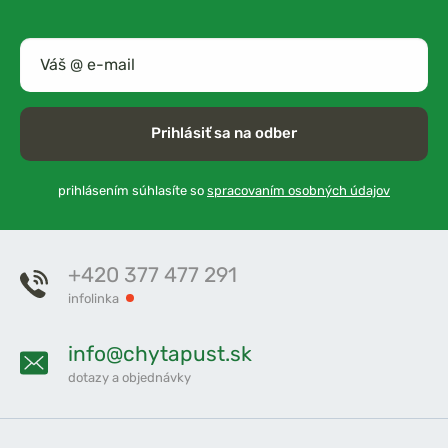
Prihlásiť sa na odber
prihlásením súhlasíte so
spracovaním osobných údajov
+420 377 477 291
infolinka
info@chytapust.sk
dotazy a objednávky