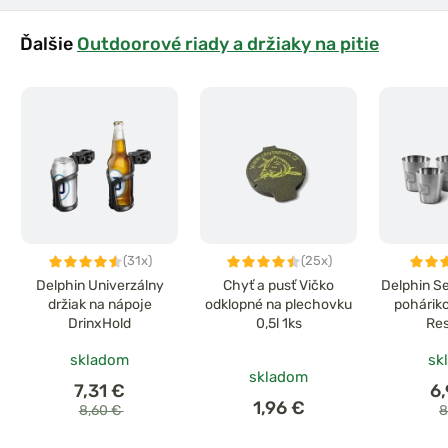
Ďalšie
Outdoorové riady a držiaky na pitie
(31x)
(25x)
Delphin Univerzálny
Chyť a pusť Vičko
Delphin S
držiak na nápoje
odklopné na plechovku
pohárik
DrinxHold
0,5l 1ks
Res
skladom
sk
skladom
7,31 €
6
1,96 €
8,60 €
8