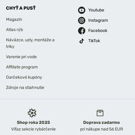
CHYŤ A PUSŤ
Youtube
Magazín
Instagram
Atlas rýb
Facebook
Náväzce, uzly, montáže a
TikTok
triky
Varenie pri vode
Affiliate program
Darčekové kupóny
Zdroje na stiahnutie
Shop roka 2025
Doprava zadarmo
Víťaz sekcie rybárčenie
pri nákupe nad 56 EUR