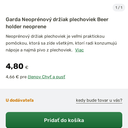
1
/
1
Garda Neoprénový držiak plechoviek Beer
holder neoprene
Neoprénový držiak plechoviek je veľmi praktickou
pomôckou, ktorá sa zíde všetkým, ktorí radi konzumujú
nápoje a najmä pivo z plechoviek.
Viac
4,80
€
pre
členov Chyť a pusť
U dodávateľa
kedy bude tovar u vás?
Pridať do košíka