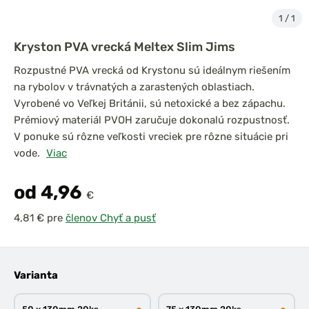
1
/
1
Kryston PVA vrecká Meltex Slim Jims
Rozpustné PVA vrecká od Krystonu sú ideálnym riešením
na rybolov v trávnatých a zarastených oblastiach.
Vyrobené vo Veľkej Británii, sú netoxické a bez zápachu.
Prémiový materiál PVOH zaručuje dokonalú rozpustnosť.
V ponuke sú rôzne veľkosti vreciek pre rôzne situácie pri
vode.
Viac
od 4,96
€
pre
členov Chyť a pusť
Varianta