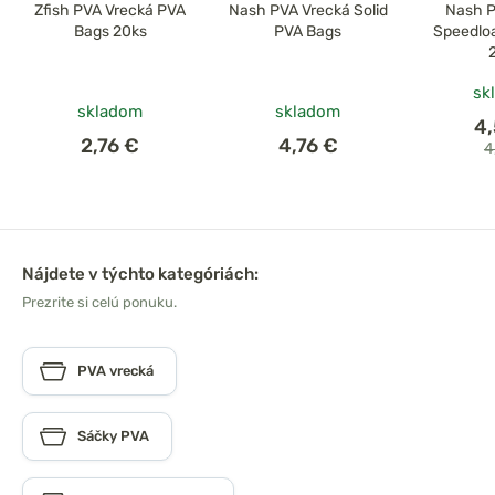
Zfish PVA Vrecká PVA
Nash PVA Vrecká Solid
Nash P
Bags 20ks
PVA Bags
Speedlo
sk
skladom
skladom
4
2,76 €
4,76 €
4
Nájdete v týchto kategóriách:
Prezrite si celú ponuku.
PVA vrecká
Sáčky PVA