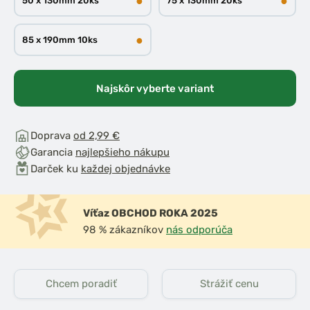
●
●
50 x 130mm 20ks
75 x 130mm 20ks
●
85 x 190mm 10ks
Najskôr vyberte variant
Doprava
od 2,99 €
Garancia
najlepšieho nákupu
Darček ku
každej objednávke
Víťaz OBCHOD ROKA 2025
98 % zákazníkov
nás odporúča
Chcem poradiť
Strážiť cenu