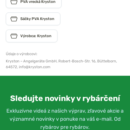
PVA vrecká Kryston
Sáčky PVA Kryston
Výrobca: Kryston
Údaje o výrobcovi:
Kryston – Angelgeräte GmbH,
Robert-Bosch-Str. 16, Büttelborn,
64572,
info@kryston.com
Sledujte novinky v rybárčení
Exkluzívne videá z našich výprav, zľavové akcie a
významné novinky v ponuke na váš e-mail. Od
rybárov pre rybárov.