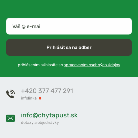
Prihlásiť sa na odber
prihlásením súhlasíte so
spracovaním osobných údajov
+420 377 477 291
infolinka
info@chytapust.sk
dotazy a objednávky