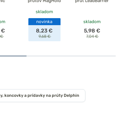
mic
prútov MagHold
prút LeadBarrier
očk
skladom
dom
novinka
skladom
 €
8,23 €
5,98 €
 €
9,68 €
7,04 €
y, koncovky a prídavky na prúty Delphin