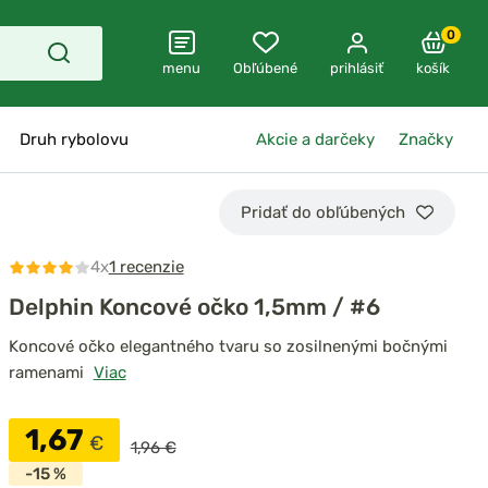
0
menu
Obľúbené
prihlásiť
košík
Druh rybolovu
Akcie a darčeky
Značky
Pridať do obľúbených
4x
1 recenzie
Delphin Koncové očko 1,5mm / #6
Koncové očko elegantného tvaru so zosilnenými bočnými
ramenami
Viac
1,67
€
1,96 €
-15 %