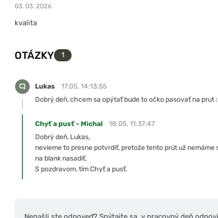
03. 03. 2026
kvalita
OTÁZKY
1
Lukas
17.05. 14:13:55
Dobrý deň, chcem sa opýtať bude to očko pasovať na prut 
Chyť a pusť - Michal
18.05. 11:37:47
Dobrý deň, Lukas,
nevieme to presne potvrdiť, pretože tento prút už nemáme 
na blank nasadiť.
S pozdravom, tím Chyť a pusť.
Nenašli ste odpoveď? Spýtajte sa, v pracovný deň odpov