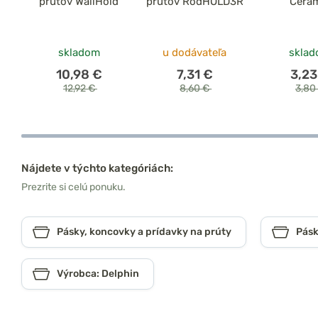
prútov WallHold
prútov RodHOLD3R
Cera
skladom
u dodávateľa
skla
10,98 €
7,31 €
3,23
12,92 €
8,60 €
3,80
Nájdete v týchto kategóriách:
Prezrite si celú ponuku.
Pásky, koncovky a prídavky na prúty
Pásk
Výrobca: Delphin