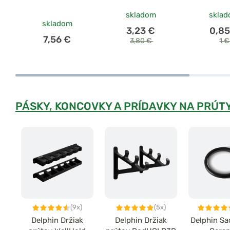
skladom
skla
skladom
3,23 €
0,85
7,56 €
3,80 €
1 
PÁSKY, KONCOVKY A PRÍDAVKY NA PRÚT
(9x)
(5x)
Delphin Držiak
Delphin Držiak
Delphin Sa