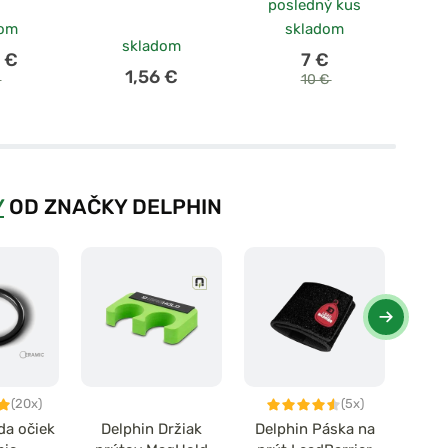
posledný kus
dom
skladom
skladom
 €
7 €
1,56 €
€
10 €
Y
OD ZNAČKY DELPHIN
(20x)
(5x)
da očiek
Delphin Držiak
Delphin Páska na
Del