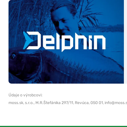
Údaje o výrobcovi:
moss.sk, s.r.o.,
M.R.Štefánika 297/11, Revúca, 050 01,
info@moss.