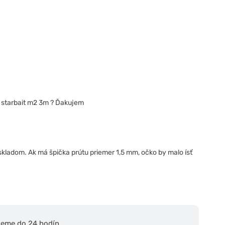
: starbait m2 3m ? Ďakujem
skladom. Ak má špička prútu priemer 1,5 mm, očko by malo ísť
ieme do 24 hodín.