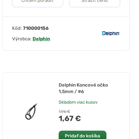
Chcem poradiť
Strážiť cenu
Kód:
710000156
Výrobca:
Delphin
Delphin Koncové očko
1,5mm / #6
Skladom
viac kusov
1,96 €
1,67 €
Pridať do košíka