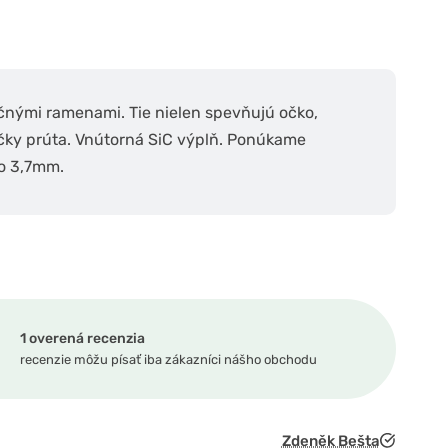
čnými ramenami. Tie nielen spevňujú očko,
ičky prúta. Vnútorná SiC výplň. Ponúkame
do 3,7mm.
1 overená recenzia
recenzie môžu písať iba zákazníci nášho obchodu
Zdeněk Bešta