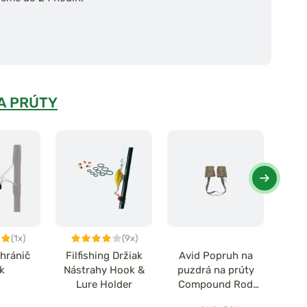
A PRÚTY
(1x)
(9x)
Chránič
Filfishing Držiak
Avid Popruh na
Nash 
ek
Nástrahy Hook &
puzdrá na prúty
C
Lure Holder
Compound Rod
Sleeve Transporter