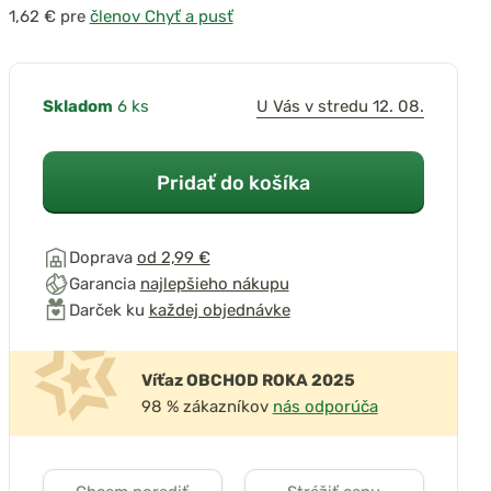
pre
členov Chyť a pusť
Skladom
6 ks
U Vás v stredu 12. 08.
Pridať do košíka
Doprava
od 2,99 €
Garancia
najlepšieho nákupu
Darček ku
každej objednávke
Víťaz OBCHOD ROKA 2025
98 % zákazníkov
nás odporúča