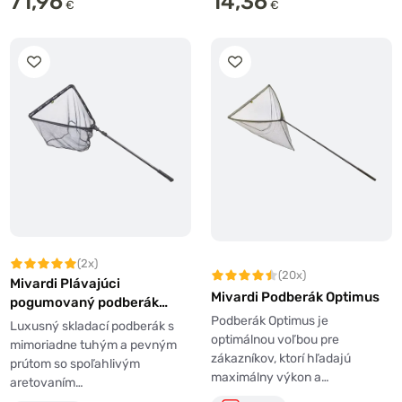
71,96
14,36
€
€
(2x)
(20x)
Mivardi Plávajúci
Mivardi Podberák Optimus
pogumovaný podberák
Xtreme 225
Podberák Optimus je
Luxusný skladací podberák s
optimálnou voľbou pre
mimoriadne tuhým a pevným
zákazníkov, ktorí hľadajú
prútom so spoľahlivým
maximálny výkon a…
aretovaním…