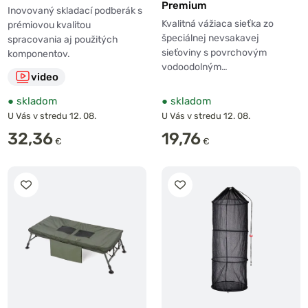
Premium
Inovovaný skladací podberák s
Kvalitná vážiaca sieťka zo
prémiovou kvalitou
špeciálnej nevsakavej
spracovania aj použitých
sieťoviny s povrchovým
komponentov.
vodoodolným…
video
●
skladom
●
skladom
U Vás v stredu 12. 08.
U Vás v stredu 12. 08.
32,36
19,76
€
€