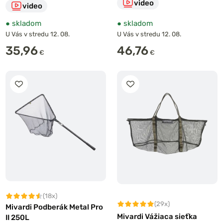
video
video
●
skladom
●
skladom
U Vás v stredu 12. 08.
U Vás v stredu 12. 08.
35,96
46,76
€
€
(18x)
(29x)
Mivardi Podberák Metal Pro
Mivardi Vážiaca sieťka
II 250L