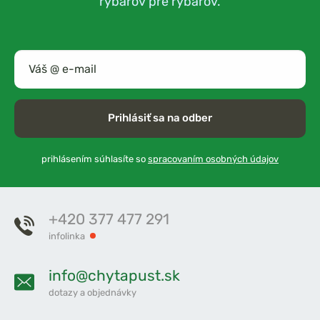
rybárov pre rybárov.
Prihlásiť sa na odber
prihlásením súhlasíte so
spracovaním osobných údajov
+420 377 477 291
infolinka
info@chytapust.sk
dotazy a objednávky