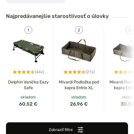
Najpredávanejšie
starostlivosť o úlovky
dložka pod
Giants Fishing Podberák
trix XXL
Carp Plus 42 Landing
Net
(44x)
(27x)
Delphin Vanička Eazy
Mivardi Podložka pod
Mivardi Podl
Safe
kapra Entrix XL
kapra Entr
skladom
skladom
sklad
60,52 €
26,96 €
30,56
Zobraziť filtre