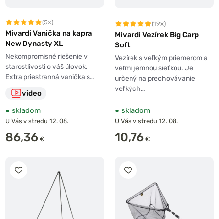
(5x)
(19x)
Mivardi Vanička na kapra
Mivardi Vezírek Big Carp
New Dynasty XL
Soft
Nekompromisné riešenie v
Vezírek s veľkým priemerom a
starostlivosti o váš úlovok.
veľmi jemnou sieťkou. Je
Extra priestranná vanička s…
určený na prechovávanie
veľkých…
video
●
skladom
●
skladom
U Vás v stredu 12. 08.
U Vás v stredu 12. 08.
86,36
10,76
€
€