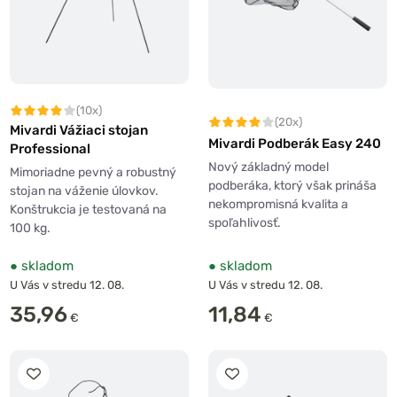
(10x)
(20x)
Mivardi Vážiaci stojan
Mivardi Podberák Easy 240
Professional
Nový základný model
Mimoriadne pevný a robustný
podberáka, ktorý však prináša
stojan na váženie úlovkov.
nekompromisná kvalita a
Konštrukcia je testovaná na
spoľahlivosť.
100 kg.
●
skladom
●
skladom
U Vás v stredu 12. 08.
U Vás v stredu 12. 08.
35,96
11,84
€
€