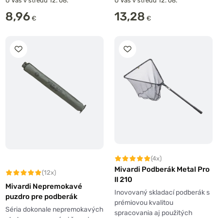
U Vás v stredu 12. 08.
U Vás v stredu 12. 08.
8,96
13,28
€
€
(4x)
Mivardi Podberák Metal Pro
(12x)
II 210
Mivardi Nepremokavé
Inovovaný skladací podberák s
puzdro pre podberák
prémiovou kvalitou
Séria dokonale nepremokavých
spracovania aj použitých