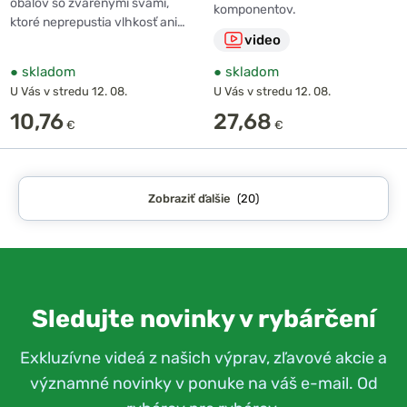
obalov so zvarenými švami,
komponentov.
ktoré neprepustia vlhkosť ani…
video
●
skladom
●
skladom
U Vás v stredu 12. 08.
U Vás v stredu 12. 08.
10,76
27,68
€
€
Zobraziť ďalšie
(20)
Sledujte novinky v rybárčení
Exkluzívne videá z našich výprav, zľavové akcie a
významné novinky v ponuke na váš e-mail. Od