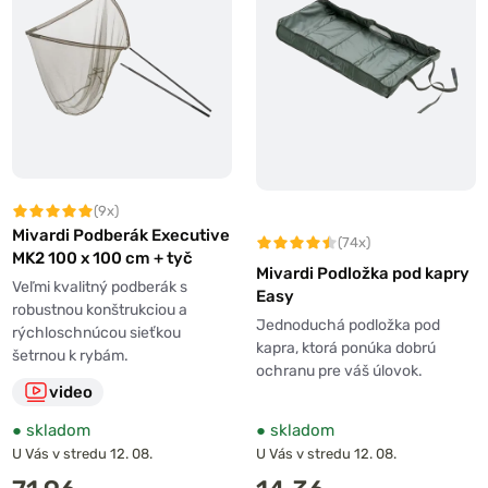
(9x)
Mivardi Podberák Executive
(74x)
MK2 100 x 100 cm + tyč
Mivardi Podložka pod kapry
Veľmi kvalitný podberák s
Easy
robustnou konštrukciou a
Jednoduchá podložka pod
rýchloschnúcou sieťkou
kapra, ktorá ponúka dobrú
šetrnou k rybám.
ochranu pre váš úlovok.
video
●
skladom
●
skladom
U Vás v stredu 12. 08.
U Vás v stredu 12. 08.