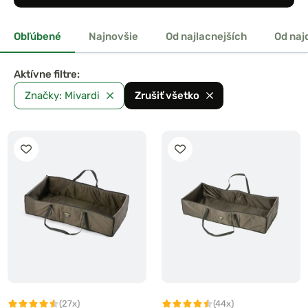
Obľúbené
Najnovšie
Od najlacnejších
Od naj
Aktívne filtre:
Značky: Mivardi
Zrušiť všetko
(27x)
(44x)