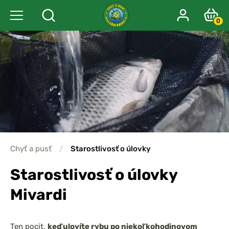
0
Chyť a pusť
/
Starostlivosť o úlovky
Starostlivosť o úlovky
Mivardi
Ten pocit,
keď ulovíte rybu po niekoľkohodinovom