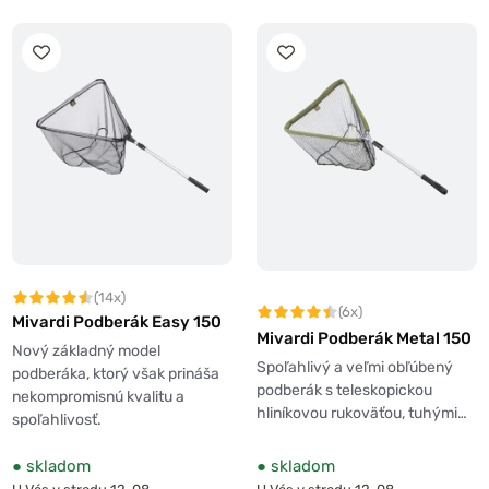
(14x)
(6x)
Mivardi Podberák Easy 150
Mivardi Podberák Metal 150
Nový základný model
Spoľahlivý a veľmi obľúbený
podberáka, ktorý však prináša
podberák s teleskopickou
nekompromisnú kvalitu a
hliníkovou rukoväťou, tuhými…
spoľahlivosť.
●
skladom
●
skladom