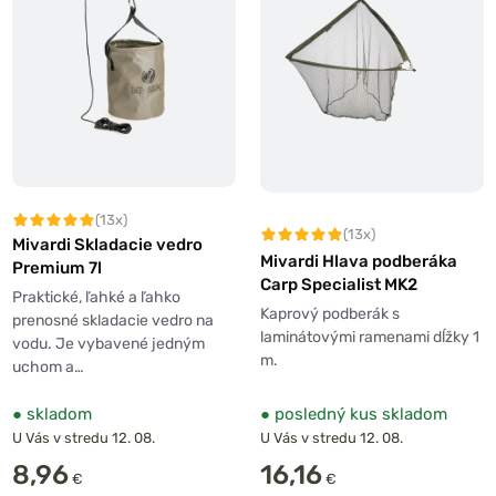
(13x)
(13x)
Mivardi Skladacie vedro
Mivardi Hlava podberáka
Premium 7l
Carp Specialist MK2
Praktické, ľahké a ľahko
Kaprový podberák s
prenosné skladacie vedro na
laminátovými ramenami dĺžky 1
vodu. Je vybavené jedným
m.
uchom a…
●
skladom
●
posledný kus skladom
U Vás v stredu 12. 08.
U Vás v stredu 12. 08.
8,96
16,16
€
€