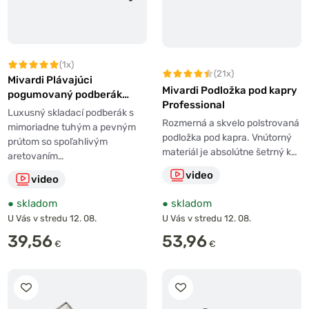
(1x)
(21x)
Mivardi Plávajúci
Mivardi Podložka pod kapry
pogumovaný podberák
Professional
Xtreme 250
Luxusný skladací podberák s
Rozmerná a skvelo polstrovaná
mimoriadne tuhým a pevným
podložka pod kapra. Vnútorný
prútom so spoľahlivým
materiál je absolútne šetrný k…
aretovaním…
video
video
●
skladom
●
skladom
U Vás v stredu 12. 08.
U Vás v stredu 12. 08.
39,56
53,96
€
€