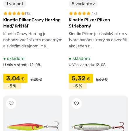
1 variant
5 variantov
(1x)
(1x)
Kinetic Pilker Crazy Herring
Kinetic Pilker Pilken
Meď/Krištáľ
Strieborný
Kinetic Crazy Herring je
Kinetic Pilken je klasický pilker v
nahadzovací pilker s moderným
tvare banánu, ktorý sa osvedčil
a sviežim dizajnom. Má…
ako jeden z…
●
skladom
●
skladom
U Vás v stredu 12. 08.
U Vás v stredu 12. 08.
3,04
5,32
€
€
3,20 €
5,60 €
-5 %
-5 %