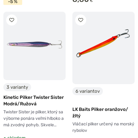
€
-5 %
3 varianty
6 variantov
Kinetic Pilker Twister Sister
Modrá/Ružová
LK Baits Pilker oranžovo/
Twister Sister je pilker, ktorý sa
žltý
výborne ponára veľmi hlboko a
Vláčací pilker určený na morský
má zvodný pohyb. Skvele…
rybolov
●
skladom