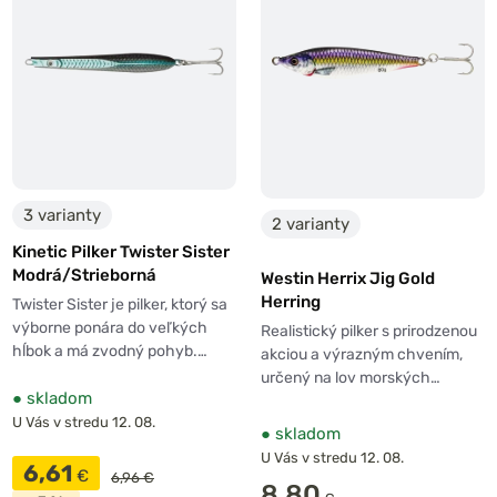
3 varianty
2 varianty
Kinetic Pilker Twister Sister
Modrá/Strieborná
Westin Herrix Jig Gold
Herring
Twister Sister je pilker, ktorý sa
výborne ponára do veľkých
Realistický pilker s prirodzenou
hĺbok a má zvodný pohyb.…
akciou a výrazným chvením,
určený na lov morských…
●
skladom
U Vás v stredu 12. 08.
●
skladom
U Vás v stredu 12. 08.
6,61
€
6,96 €
8,80