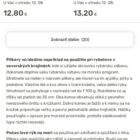
U Vás v stredu 12. 08.
U Vás v stredu 12. 08.
12,80
13,20
€
€
Zobraziť ďalšie
(20)
Pilkery sú ideálne napríklad na použitie pri rybolove v
severských krajinách
, kde si užijete obrovskú rybársku zábavu.
Dokonale doplnia vašu rybársku výbavu na morský program.
Stretnete sa nielen s názvom pilkery, ale hovorí sa im aj pilky, pirky a
podobne. Vlastne ide o kus olova v tvare kvádra, valca alebo ryby.
Hmotnosť sa pohybuje v rozmedzí od do 1 100 g. Rozdielne sú aj
dĺžky od piatich do 35 cm. Oba konce obsahujú očká z pevného
nerezového drôtu s krúžkami. Dolný koniec je ťažší a k nemu sa na
krúžok pripevňuje veľký a pevný jednoháčik alebo trojháčik. Háčiky
používajte v úprave pre morské prostredie, pretože sladkovodné
typy rýchlo rezavejú.
Počas love rýb na mori
sa používa pri zdvíhaní a spúšťaní z člna.
Pilkery vám poslúžia ako záťaž a zároveň aj nástraha. Budú na ne