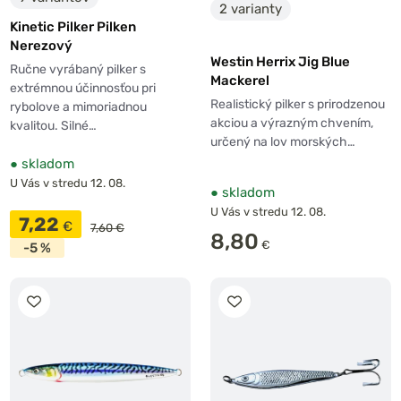
2 varianty
Kinetic Pilker Pilken
Nerezový
Westin Herrix Jig Blue
Ručne vyrábaný pilker s
Mackerel
extrémnou účinnosťou pri
Realistický pilker s prirodzenou
rybolove a mimoriadnou
akciou a výrazným chvením,
kvalitou. Silné…
určený na lov morských…
●
skladom
U Vás v stredu 12. 08.
●
skladom
U Vás v stredu 12. 08.
7,22
€
7,60 €
8,80
€
-5 %