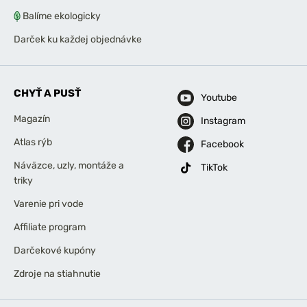
Balíme ekologicky
Darček ku každej objednávke
CHYŤ A PUSŤ
Youtube
Magazín
Instagram
Atlas rýb
Facebook
Náväzce, uzly, montáže a
TikTok
triky
Varenie pri vode
Affiliate program
Darčekové kupóny
Zdroje na stiahnutie