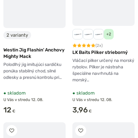
+2
2 varianty
(2x)
Westin Jig Flashin' Anchovy
LK Baits Pilker strieborný
Mighty Mack
Vláčací pilker určený na morský
Polodlhý jig imitujúci sardičku
rybolov. Pilker je nástraha
ponúka stabilný chod, silné
špeciálne navrhnutá na
odlesky a presnú kontrolu pri…
morský…
●
skladom
●
skladom
U Vás v stredu 12. 08.
U Vás v stredu 12. 08.
12
3,96
€
€