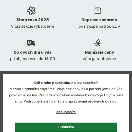
Shop roka 2025
Doprava zadarmo
Víťaz sekcie rybárčenie
pri nákupe nad 56 EUR
Do dvoch dní u vás
Najnižšie ceny
pri objednávke do 14:00
vám garantujeme
2026 Chyť a pusť
Dáte nám povolenku na lov cookies?
Obchodné podmienky
V tomto rybníčku chytáme údaje cez cookies a potrebujeme od Vás
Ochrana osobných údajov
povolenku na lov. Prevádzkovateľom osobných údajov je Chyť a pusť
Technické riešenie: Simplia s.r.o.
s.r.o. Podrobnejšie informácie o
spracovaní osobných údajov
.
Strategický dizajn: Petr Široký
Nesúhlasím
Súhlasím