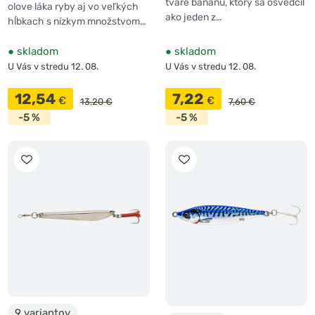
tvare banánu, ktorý sa osvedčil
olove láka ryby aj vo veľkých
ako jeden z…
hĺbkach s nízkym množstvom…
●
skladom
●
skladom
U Vás v stredu 12. 08.
U Vás v stredu 12. 08.
12,54
7,22
€
€
13,20 €
7,60 €
-5 %
-5 %
9 variantov