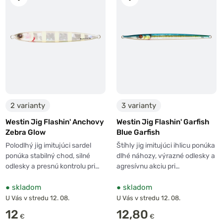
2 varianty
3 varianty
Westin Jig Flashin' Anchovy
Westin Jig Flashin' Garfish
Zebra Glow
Blue Garfish
Polodlhý jig imitujúci sardel
Štíhly jig imitujúci ihlicu ponúka
ponúka stabilný chod, silné
dlhé náhozy, výrazné odlesky a
odlesky a presnú kontrolu pri…
agresívnu akciu pri…
●
skladom
●
skladom
U Vás v stredu 12. 08.
U Vás v stredu 12. 08.
12
12,80
€
€