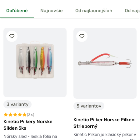
Obľúbené
Najnovšie
Od najlacnejších
Od naj
3 varianty
5 variantov
(3x)
Kinetic Pilker Norske Pilken
Kinetic Pilkery Norske
Strieborný
Silden 5ks
Kinetic Pilken je klasický pilker v
Nórsky sleď - lesklá fólia na