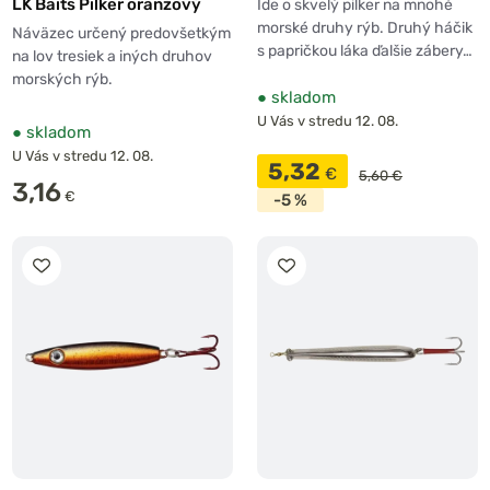
LK Baits Pilker oranžový
Ide o skvelý pilker na mnohé
morské druhy rýb. Druhý háčik
Náväzec určený predovšetkým
s papričkou láka ďalšie zábery…
na lov tresiek a iných druhov
morských rýb.
●
skladom
U Vás v stredu 12. 08.
●
skladom
U Vás v stredu 12. 08.
5,32
€
5,60 €
3,16
€
-5 %