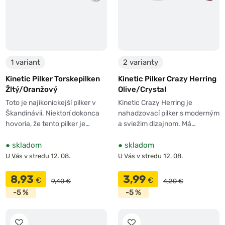
1 variant
2 varianty
Kinetic Pilker Torskepilken
Kinetic Pilker Crazy Herring
Žltý/Oranžový
Olive/Crystal
Toto je najikonickejší pilker v
Kinetic Crazy Herring je
Škandinávii. Niektorí dokonca
nahadzovací pilker s moderným
hovoria, že tento pilker je…
a sviežim dizajnom. Má…
●
skladom
●
skladom
U Vás v stredu 12. 08.
U Vás v stredu 12. 08.
8,93
3,99
€
€
9,40 €
4,20 €
-5 %
-5 %