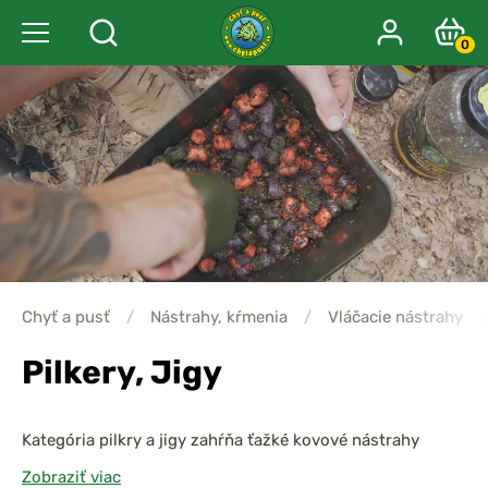
0
Chyť a pusť
/
Nástrahy, kŕmenia
/
Vláčacie nástrahy
/
Pilkery, Jigy
Kategória pilkry a jigy zahŕňa ťažké kovové nástrahy
určené predovšetkým pre morský rybolov, ktoré vynikajú
Zobraziť viac