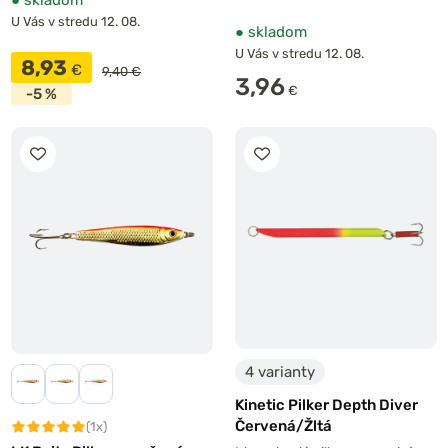
U Vás v stredu 12. 08.
●
skladom
U Vás v stredu 12. 08.
8,93
€
9,40 €
3,96
€
-5 %
4 varianty
Kinetic Pilker Depth Diver
Červená/Žltá
(1x)