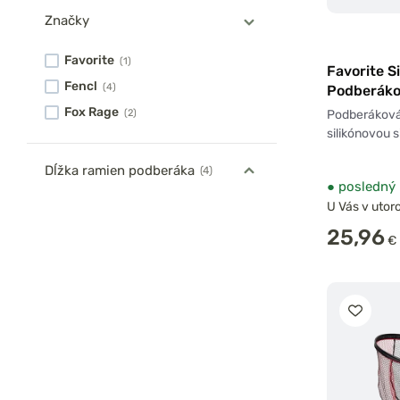
Značky
Favorite
(1)
Favorite S
Fencl
(4)
Podberáko
so závito
Fox Rage
Podberáková
(2)
silikónovou 
Dĺžka ramien podberáka
(4)
●
posledný 
U Vás v utoro
25,96
€