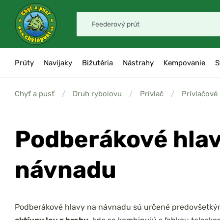
Prúty
Navijaky
Bižutéria
Nástrahy
Kempovanie
S
Chyť a pusť
/
Druh rybolovu
/
Prívlač
/
Prívlačové
Podberákové hlav
návnadu
Podberákové hlavy na návnadu sú určené predovšetký