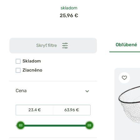
Arena so závitom
skladom
25,96 €
Obľúbené
Skryť filtre
Skladom
Zlacněno
Cena