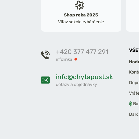
Shop roka 2025
Víťaz sekcie rybárčenie
VŠE
+420 377 477 291
infolinka
Hodn
Kont
info@chytapust.sk
Dopr
dotazy a objednávky
Vrát
Ba
Darč