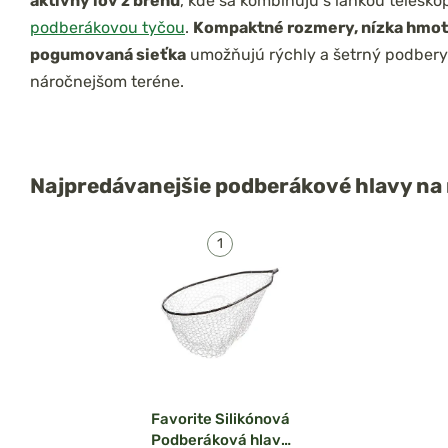
aktívny lov z brehu
, kde sa kombinujú s ľahkou telesko
podberákovou tyčou
.
Kompaktné rozmery, nízka hmot
pogumovaná sieťka
umožňujú rýchly a šetrný podbery 
náročnejšom teréne.
Najpredávanejšie
podberákové hlavy na
Favorite Silikónová
Podberáková hlava