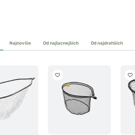
Najnovšie
Od najlacnejších
Od najdrahších