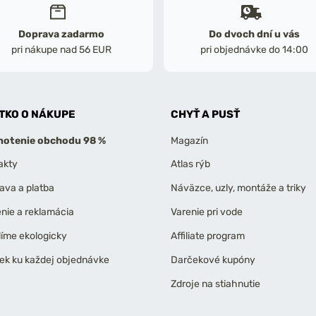
Doprava zadarmo
Do dvoch dní u vás
pri nákupe nad 56 EUR
pri objednávke do 14:00
TKO O NÁKUPE
CHYŤ A PUSŤ
otenie obchodu 98 %
Magazín
akty
Atlas rýb
ava a platba
Náväzce, uzly, montáže a triky
enie a reklamácia
Varenie pri vode
líme ekologicky
Affiliate program
ek ku každej objednávke
Darčekové kupóny
Zdroje na stiahnutie