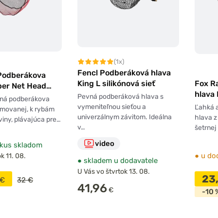
(1x)
Fencl Podberáková hlava
Podberákova
King L silikónová sieť
Fox R
ber Net Head
hlava
Pevná podberáková hlava s
lná podberákova
60cm
vymeniteľnou sieťou a
Ľahká 
umovanej, k rybám
univerzálnym závitom. Ideálna
hlava 
viny, plávajúca pre…
v…
šetrnej
video
kus skladom
●
u do
k 11. 08.
●
skladem u dodavatele
U Vás vo štvrtok 13. 08.
23
€
32 €
41,96
€
-10 