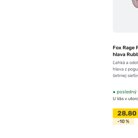
Fox Rage 
hlava Rub
75cm
Ľahká a odo
hlava z pog
šetrnej sieťo
●
posledný 
U Vás v utoro
28,80
-10 %