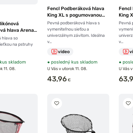
Fencl Podberáková hlava
Fencl
King XL s pogumovanou
King X
sieťou
silikó
Pevná podberáková hlava s
Pevná 
ilikónová
vymeniteľnou sieťou a
vymenit
vá hlava Arena
univerzálnym závitom. Ideálna
univerz
m
 hlava so
v…
v…
sieťkou na pstruhy
video
v
kus skladom
●
posledný kus skladom
●
posl
k 11. 08.
U Vás v utorok 11. 08.
U Vás v
43,96
63,
€