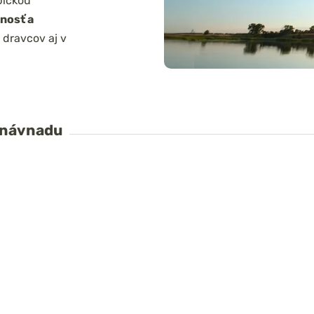
pickou
nosť a
dravcov aj v
 návnadu