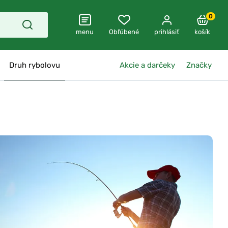
0
menu
Obľúbené
prihlásiť
košík
Druh rybolovu
Akcie a darčeky
Značky