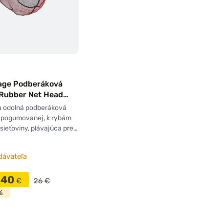
age Podberáková
 Rubber Net Head
a odolná podberáková
z pogumovanej, k rybám
 sieťoviny, plávajúca pre…
dávateľa
,40
€
26 €
%