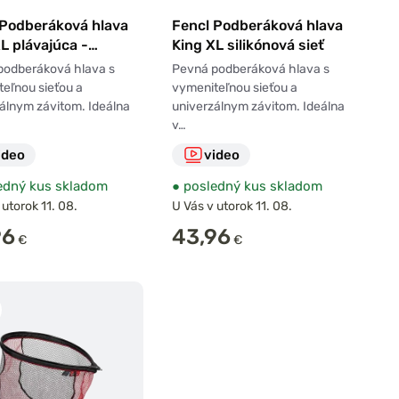
 Podberáková hlava
Fencl Podberáková hlava
L plávajúca -
King XL silikónová sieť
nová sieť
podberáková hlava s
Pevná podberáková hlava s
eľnou sieťou a
vymeniteľnou sieťou a
álnym závitom. Ideálna
univerzálnym závitom. Ideálna
v…
ideo
video
edný kus skladom
●
posledný kus skladom
 utorok 11. 08.
U Vás v utorok 11. 08.
96
43,96
€
€