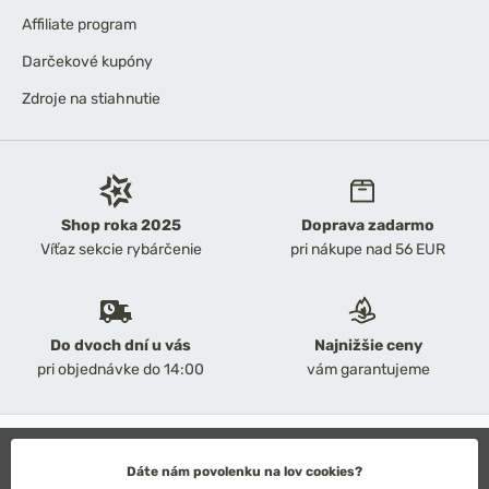
Affiliate program
Darčekové kupóny
Zdroje na stiahnutie
Shop roka 2025
Doprava zadarmo
Víťaz sekcie rybárčenie
pri nákupe nad 56 EUR
Do dvoch dní u vás
Najnižšie ceny
pri objednávke do 14:00
vám garantujeme
2026 Chyť a pusť
Obchodné podmienky
Dáte nám povolenku na lov cookies?