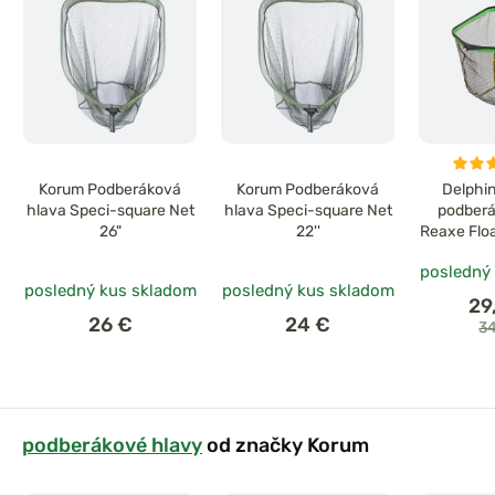
Korum Podberáková
Korum Podberáková
Delphin
hlava Speci-square Net
hlava Speci-square Net
podberá
26"
22''
Reaxe Flo
80
posledný
posledný kus skladom
posledný kus skladom
29
26 €
24 €
3
podberákové hlavy
od značky Korum