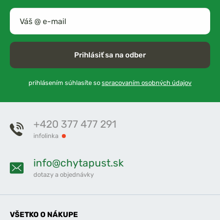
Prihlásiť sa na odber
prihlásením súhlasíte so
spracovaním osobných údajov
+420 377 477 291
infolinka
info@chytapust.sk
dotazy a objednávky
VŠETKO O NÁKUPE