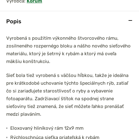
Výrobca:
Korum
Popis
Vyrobená s použitím výkonného štvorcového rámu,
zosilneného rozpernégo bloku a nášho nového sieťového
materiálu, ktorý je šetrný k rybám a ktorý má oveľa
mäkšiu konštrukciu.
Sieť bola tiež vyrobená s väčšou hĺbkou, takže je ideálna
pre krátkodobé uchovanie týchto špeciálnych rýb, zatiaľ
čo si zariaďujete starostlivosť o ryby a vybavenie
fotoaparátu. Zadržiavací štítok na spodnej strane
sieťoviny tiež znamená, že sieť môžete ľahko prenášať
medzi plaváním.
Eloxovaný hliníkový rám 12x9 mm
Rýchloschnúca sieťka priateľská k rybám