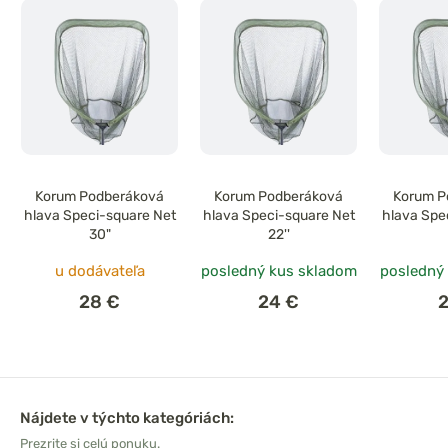
Korum Podberáková
Korum Podberáková
Korum P
hlava Speci-square Net
hlava Speci-square Net
hlava Spe
30"
22''
u dodávateľa
posledný kus skladom
posledný
28 €
24 €
2
Nájdete v týchto kategóriách:
Prezrite si celú ponuku.