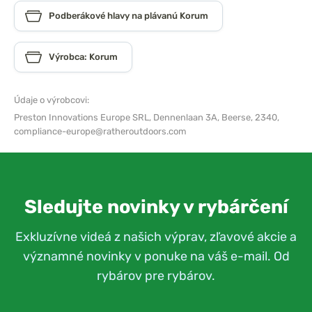
Podberákové hlavy na plávanú Korum
Výrobca: Korum
Údaje o výrobcovi:
Preston Innovations Europe SRL,
Dennenlaan 3A, Beerse, 2340,
compliance-europe@ratheroutdoors.com
Sledujte novinky v rybárčení
Exkluzívne videá z našich výprav, zľavové akcie a
významné novinky v ponuke na váš e-mail. Od
rybárov pre rybárov.