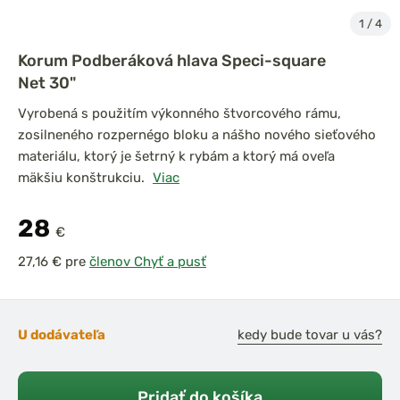
1
/
4
Korum Podberáková hlava Speci-square
Net 30"
Vyrobená s použitím výkonného štvorcového rámu,
zosilneného rozpernégo bloku a nášho nového sieťového
materiálu, ktorý je šetrný k rybám a ktorý má oveľa
mäkšiu konštrukciu.
Viac
28
€
pre
členov Chyť a pusť
U dodávateľa
kedy bude tovar u vás?
Pridať do košíka