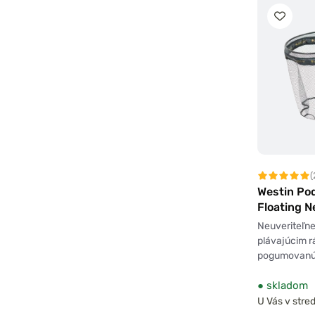
(
Westin Po
Floating N
Neuveriteľne
plávajúcim 
pogumovanú 
●
skladom
U Vás v stred