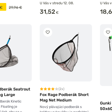
U Vás v stredu 12. 08.
U Vás v
€
29,96 €
31,52
18,
€
dberák Seatrout
(2x)
Fox Rage Podberák Short
ng Large
Mag Net Medium
dberák Kinetic
Gunki 
Floating je
Nový plávajúci podberák s
50x6
 tak, aby sa v