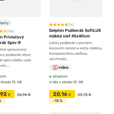
ianty
(1x)
Delphin Podberák SoftLUX
(13x)
mäkká sieť 45x40cm
n Prívlačový
rák Spin-R
Ľahký podberák s pevným
kovovým rámom a extra mäkkou
bne spracovaný
transparentnou sieťkou,
ový podberák, ktorý
navrhnutý…
e splní všetky vaše
avky.…
video
dom
●
skladom
 stredu 12. 08.
U Vás v stredu 12. 08.
,92
20,16
€
26,96 €
€
23,72 €
%
-15 %