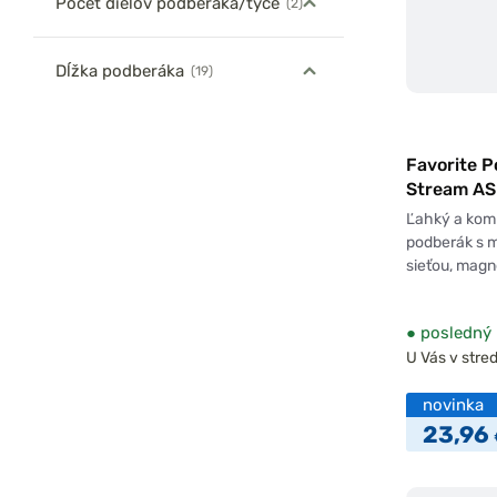
Počet dielov podberáka/tyče
(2)
Dĺžka podberáka
(19)
Favorite 
Stream A
53cm
Ľahký a kom
podberák s m
sieťou, mag
●
posledný 
U Vás v stred
novinka
23,96