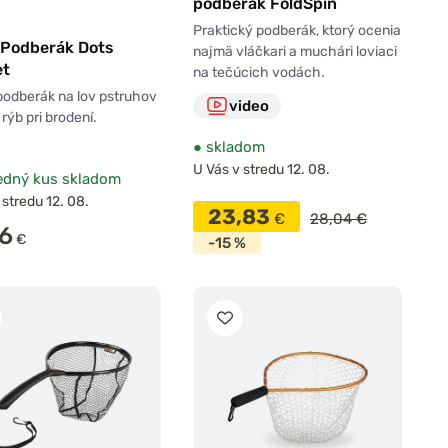
podberák FoldSpin
Praktický podberák, ktorý ocenia
 Podberák Dots
najmä vláčkari a muchári loviaci
et
na tečúcich vodách.
odberák na lov pstruhov
video
 rýb pri brodení.
●
skladom
U Vás v stredu 12. 08.
edný kus skladom
 stredu 12. 08.
23,83
€
28,04 €
96
€
-15 %