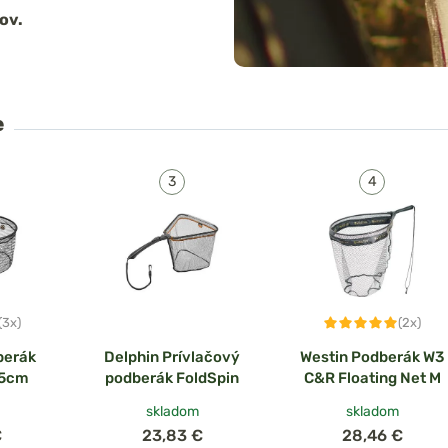
ov.
e
(3x)
(2x)
berák
Delphin Prívlačový
Westin Podberák W3
35cm
podberák FoldSpin
C&R Floating Net M
skladom
skladom
€
23,83 €
28,46 €