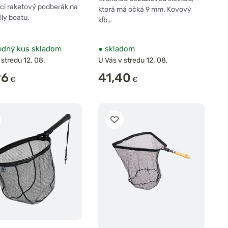
ci raketový podberák na
ktorá má očká 9 mm. Kovový
lly boatu.
kĺb…
edný kus skladom
●
skladom
 stredu 12. 08.
U Vás v stredu 12. 08.
96
41,40
€
€