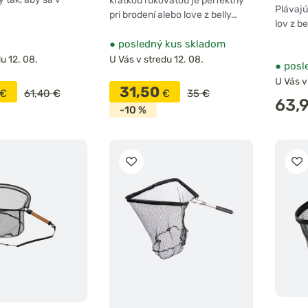
krátkou rukoväťou je perfektný
Plávajú
pri brodení alebo love z belly…
lov z be
●
posledný kus skladom
u 12. 08.
U Vás v stredu 12. 08.
●
posl
U Vás v
31,50
€
61,40 €
€
35 €
63,
-10 %