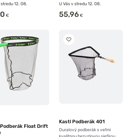
 stredu 12. 08.
U Vás v stredu 12. 08.
60
55,96
€
€
Kastl Podberák 401
Podberák Float Drift
Duralový podberák s veľmi
0
kvalitnou bezuzlovou sieťkou,