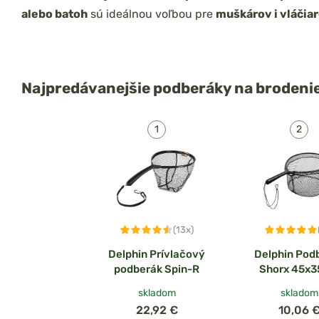
alebo batoh
sú ideálnou voľbou pre
muškárov i vláčiar
Najpredávanejšie
podberáky na brodeni
(13x)
Delphin Prívlačový
Delphin Pod
podberák Spin-R
Shorx 45x
skladom
skladom
22,92 €
10,06 