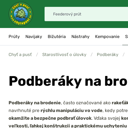
Prúty
Navijaky
Bižutéria
Nástrahy
Kempovanie
S
Chyť a pusť
/
Starostlivosť o úlovky
/
Podberáky
/
Podberáky na br
Podberáky na brodenie
, často označované ako
rakeťá
navrhnuté pre
rýchlu manipuláciu vo vode
, kedy potr
okamžite a bezpečne podbrať úlovok
. Vďaka svojej
ko
veľkosti, ľahkej konštrukcii a praktickému uchyteniu