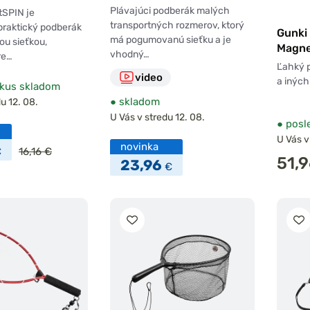
sieťkou Deluxe Rubber
ť
Plávajúci podberák malých
tSPIN je
Float M 45x35cm
transportných rozmerov, ktorý
praktický podberák
Gunki
má pogumovanú sieťku a je
ou sieťkou,
Magn
vhodný…
re…
Ľahký p
video
a iných
kus skladom
●
skladom
u 12. 08.
U Vás v stredu 12. 08.
●
posl
U Vás v
novinka
€
16,16 €
51,
23,96
€