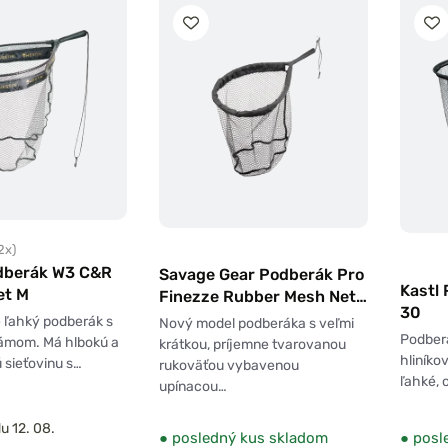
2x)
dberák W3 C&R
Savage Gear Podberák Pro
Kastl
et M
Finezze Rubber Mesh Net
30
L
 ľahký podberák s
Nový model podberáka s veľmi
Podber
rámom. Má hlbokú a
krátkou, príjemne tvarovanou
hliníko
sieťovinu s…
rukoväťou vybavenou
ľahké, 
upínacou…
u 12. 08.
●
posledný kus skladom
●
posl