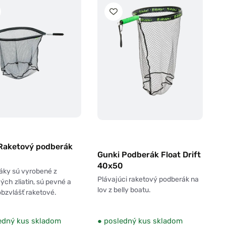
 Raketový podberák
Gunki Podberák Float Drift
40x50
áky sú vyrobené z
Plávajúci raketový podberák na
vých zliatin, sú pevné a
lov z belly boatu.
obzvlášť raketové.
edný kus skladom
●
posledný kus skladom