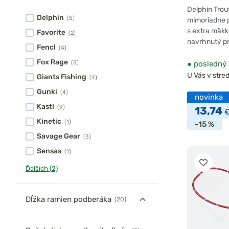
mäkká sie
Delphin Trou
Delphin
(5)
mimoriadne 
s extra mäkk
Favorite
(2)
navrhnutý p
Fencl
(4)
Fox Rage
●
posledný 
(3)
U Vás v stred
Giants Fishing
(4)
Gunki
(4)
novinka
Kastl
(9)
13,74
Kinetic
(1)
-15 %
Savage Gear
(3)
Sensas
(1)
Ďalších (2)
Dĺžka ramien podberáka
(20)