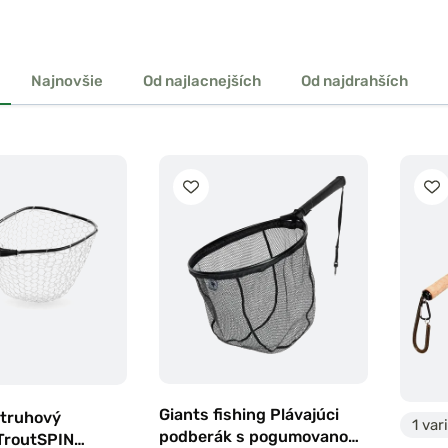
Najnovšie
Od najlacnejších
Od najdrahších
Giants fishing Plávajúci
struhový
1 var
podberák s pogumovanou
TroutSPIN