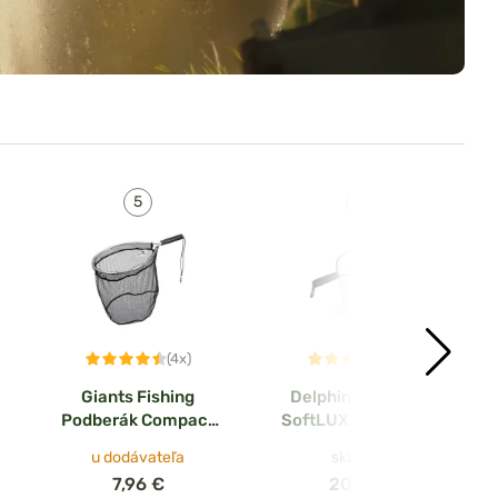
(4x)
(1x)
Giants Fishing
Delphin Podberák
Podberák Compact
SoftLUX mäkká sieť
Trout Landing Net
45x40cm
u dodávateľa
skladom
50cm 35x30cm
7,96 €
20,16 €