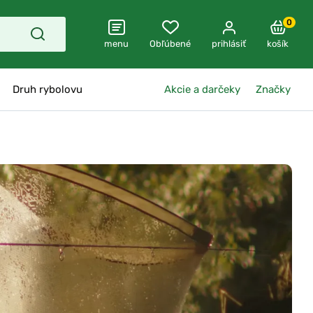
0
menu
Obľúbené
prihlásiť
košík
Druh rybolovu
Akcie a darčeky
Značky