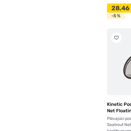
28,46
-5 %
Kinetic Po
Net Floati
Plávajúci po
Seatrout Net 
konštruovaný