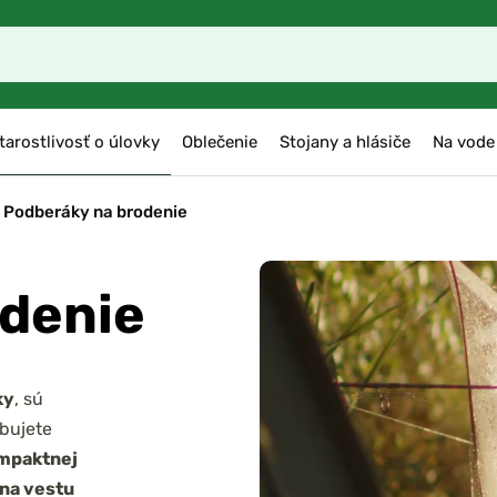
tarostlivosť o úlovky
Oblečenie
Stojany a hlásiče
Na vode
Podberáky na brodenie
odenie
ky
, sú
ebujete
mpaktnej
 na vestu