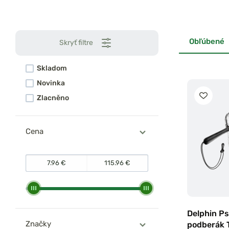
Obľúbené
Skryť filtre
Skladom
Novinka
Zlacněno
Cena
Delphin P
Značky
podberák 