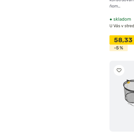
ňom…
●
skladom
U Vás v stred
58,33
-5 %