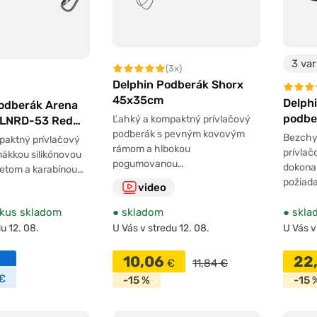
3 var
(3x)
Delphin Podberák Shorx
45x35cm
Delphi
Podberák Arena
podbe
Ľahký a kompaktný prívlačový
SLNRD-53 Red
podberák s pevným kovovým
Bezchy
paktný prívlačový
rámom a hlbokou
prívlač
äkkou silikónovou
pogumovanou…
dokonal
netom a karabínou…
požiad
video
kus skladom
●
skladom
●
skla
u 12. 08.
U Vás v stredu 12. 08.
U Vás v
10,06
22
€
11,84 €
€
-15 %
-15 