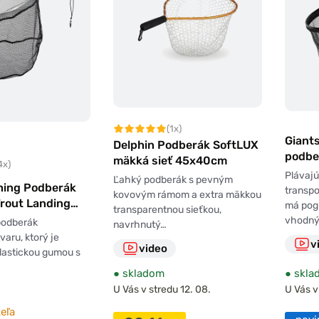
(1x)
Giants
Delphin Podberák SoftLUX
podbe
mäkká sieť 45x40cm
4x)
sieťk
Plávaj
Ľahký podberák s pevným
shing Podberák
Float
transpo
kovovým rámom a extra mäkkou
rout Landing
má pog
transparentnou sieťkou,
 35x30cm
vhodn
podberák
navrhnutý…
varu, ktorý je
v
video
lastickou gumou s
●
skladom
●
skla
U Vás v stredu 12. 08.
U Vás v
eľa