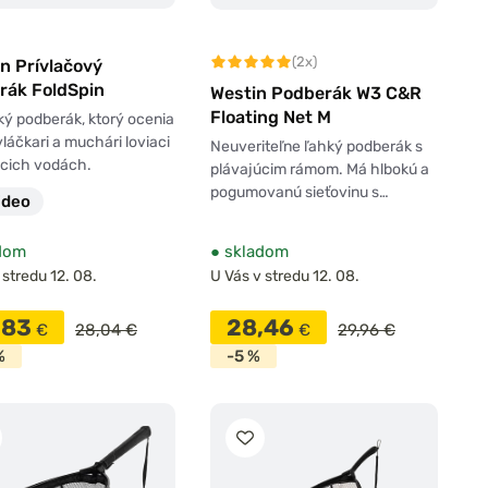
(2x)
n Prívlačový
rák FoldSpin
Westin Podberák W3 C&R
Floating Net M
ký podberák, ktorý ocenia
láčkari a muchári loviaci
Neuveriteľne ľahký podberák s
úcich vodách.
plávajúcim rámom. Má hlbokú a
pogumovanú sieťovinu s…
ideo
dom
●
skladom
 stredu 12. 08.
U Vás v stredu 12. 08.
,83
28,46
€
28,04 €
€
29,96 €
%
-5 %