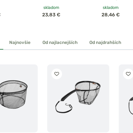
skladom
skladom
€
23,83 €
28,46 €
Najnovšie
Od najlacnejších
Od najdrahších