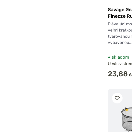
Savage Ge
Finezze R
Floating
Plávajúci mo
veľmi krátko
tvarovanou 
vybavenou…
●
skladom
U Vás v stred
23,88
€