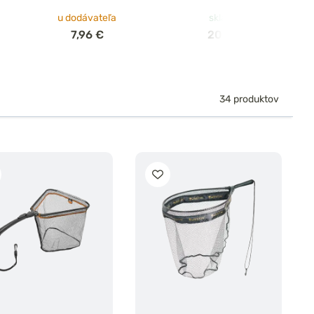
Trout Landing Net
45x40cm
u dodávateľa
skladom
50cm 35x30cm
7,96 €
20,16 €
34 produktov