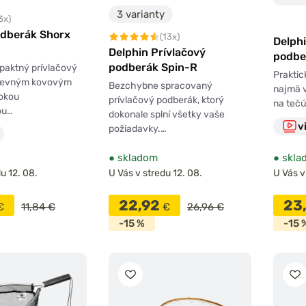
3 varianty
3x)
odberák Shorx
(13x)
Delphi
Delphin Prívlačový
podbe
podberák Spin-R
paktný prívlačový
Praktic
 pevným kovovým
Bezchybne spracovaný
najmä v
okou
prívlačový podberák, ktorý
na teč
ou…
dokonale splní všetky vaše
v
požiadavky.…
●
skladom
●
skla
u 12. 08.
U Vás v stredu 12. 08.
U Vás v
22,92
23
€
11,84 €
€
26,96 €
-15 %
-15 