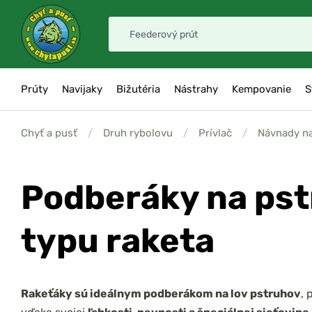
Prúty
Navijaky
Bižutéria
Nástrahy
Kempovanie
S
Chyť a pusť
/
Druh rybolovu
/
Prívlač
/
Návnady n
Podberáky na ps
typu raketa
Rakeťáky sú ideálnym podberákom na lov pstruhov
, 