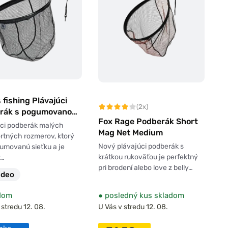
 fishing Plávajúci
(2x)
rák s pogumovanou
Fox Rage Podberák Short
ou Deluxe Rubber
úci podberák malých
Mag Net Medium
 M 45x35cm
rtných rozmerov, ktorý
Nový plávajúci podberák s
umovanú sieťku a je
krátkou rukoväťou je perfektný
ý…
pri brodení alebo love z belly…
ideo
dom
●
posledný kus skladom
 stredu 12. 08.
U Vás v stredu 12. 08.