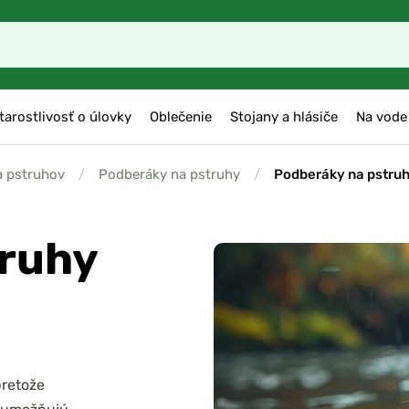
tarostlivosť o úlovky
Oblečenie
Stojany a hlásiče
Na vode
a pstruhov
/
Podberáky na pstruhy
/
Podberáky na pstru
truhy
pretože