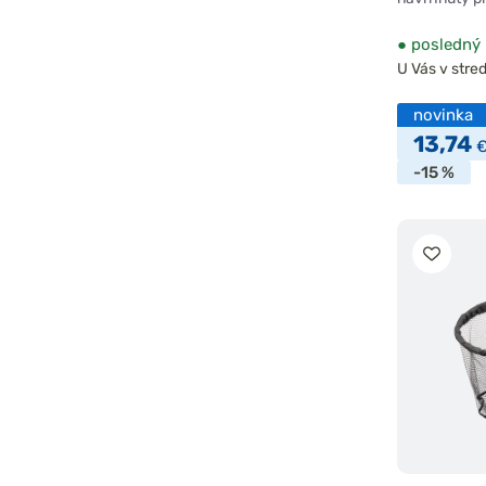
●
posledný 
U Vás v stred
novinka
13,74
-15 %