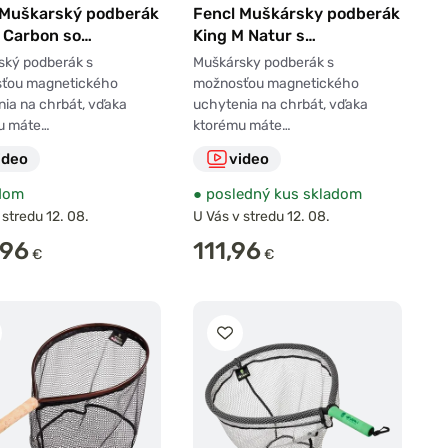
 Muškarský podberák
Fencl Muškársky podberák
L Carbon so
King M Natur s
novou sieťou a
pogumovanou sieťou a
ský podberák s
Muškársky podberák s
etom
magnetom
ťou magnetického
možnosťou magnetického
ia na chrbát, vďaka
uchytenia na chrbát, vďaka
u máte…
ktorému máte…
ideo
video
dom
●
posledný kus skladom
 stredu 12. 08.
U Vás v stredu 12. 08.
,96
111,96
€
€