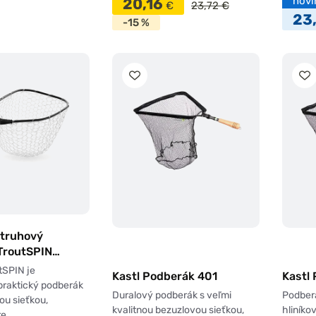
novi
20,16
€
23,72 €
23
-15 %
struhový
TroutSPIN
ť
tSPIN je
Kastl Podberák 401
Kastl
praktický podberák
Duralový podberák s veľmi
Podber
ou sieťkou,
kvalitnou bezuzlovou sieťkou,
hliníko
re…