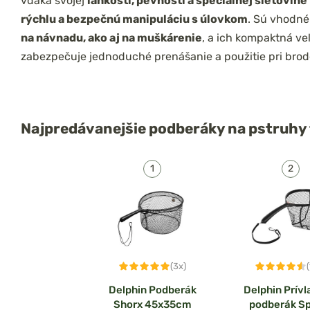
vďaka svojej
ľahkosti, pevnosti a špeciálnej sieťovine
rýchlu a bezpečnú manipuláciu s úlovkom
. Sú vhodné
na návnadu, ako aj na muškárenie
, a ich kompaktná ve
zabezpečuje jednoduché prenášanie a použitie pri brod
Najpredávanejšie
podberáky na pstruhy 
(3x)
Delphin Podberák
Delphin Prív
Shorx 45x35cm
podberák Sp