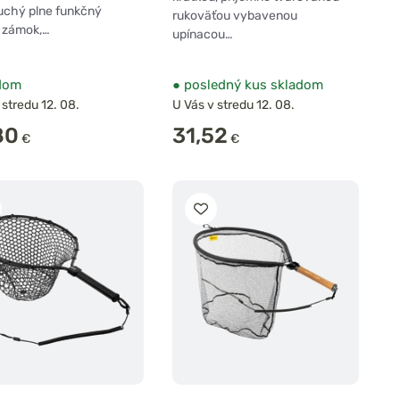
uchý plne funkčný
rukoväťou vybavenou
 zámok,…
upínacou…
dom
●
posledný kus skladom
 stredu 12. 08.
U Vás v stredu 12. 08.
80
31,52
€
€