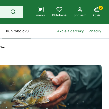
0
menu
Obľúbené
prihlásiť
košík
Druh rybolovu
Akcie a darčeky
Značky
hy…