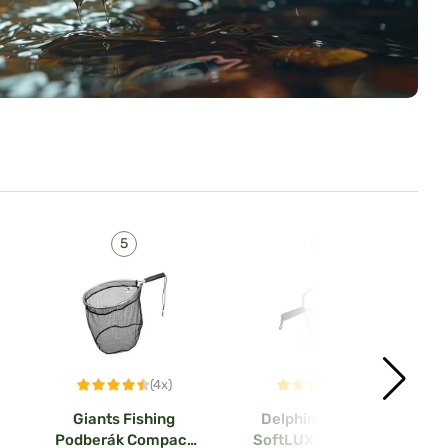
(4x)
(1x)
Giants Fishing
Delphin Podberák
Podberák Compact
SoftLUX mäkká sieť