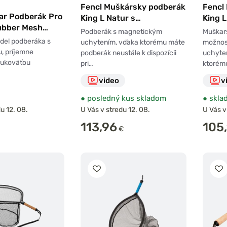
Fencl Muškársky podberák
Fencl
ar Podberák Pro
King L Natur s
King 
ubber Mesh
pogumovanou sieťou a
silikó
Podberák s magnetickým
Muškar
magnetom
magn
del podberáka s
uchytením, vďaka ktorému máte
možnos
u, príjemne
podberák neustále k dispozícii
uchyten
rukoväťou
pri…
ktorém
video
v
●
posledný kus skladom
●
skla
u 12. 08.
U Vás v stredu 12. 08.
U Vás v
113,96
105
€