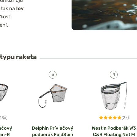
umožňujú
 tak na
lov
ľkosť
ení.
typu raketa
(13x)
(2x)
lačový
Delphin Prívlačový
Westin Podberák W3
in-R
podberák FoldSpin
C&R Floating Net M