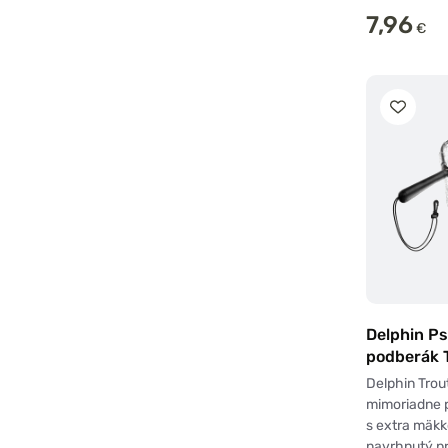
7,96
€
Delphin P
podberák 
mäkká sie
Delphin Trou
mimoriadne 
s extra mäkk
navrhnutý p