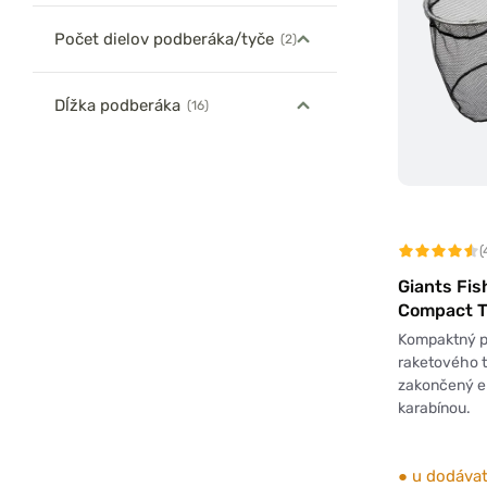
Počet dielov podberáka/tyče
(2)
Dĺžka podberáka
(16)
(
Giants Fi
Compact T
Net 50cm
Kompaktný 
raketového t
zakončený e
karabínou.
●
u dodávat