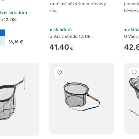
ktorá má očká 9 mm. Kovový
jednod
kĺb…
kovový
kus skladom
u 12. 08.
●
skladom
●
skla
U Vás v stredu 12. 08.
U Vás v
€
16,16 €
41,40
42,
€