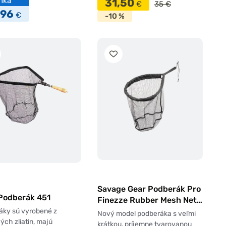
nka
31,50
€
35 €
,96
€
-10 %
Savage Gear Podberák Pro
 Podberák 451
Finezze Rubber Mesh Net
L
áky sú vyrobené z
Nový model podberáka s veľmi
vých zliatin, majú
krátkou, príjemne tvarovanou