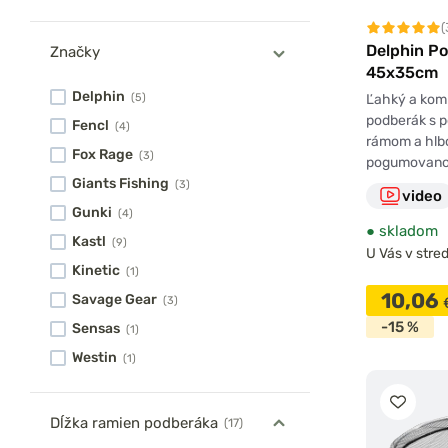
(
Delphin P
Značky
45x35cm
Delphin
Ľahký a kom
(5)
podberák s
Fencl
(4)
rámom a hlb
Fox Rage
(3)
pogumovan
Giants Fishing
(3)
video
Gunki
(4)
●
skladom
Kastl
(9)
U Vás v stred
Kinetic
(1)
10,06
Savage Gear
(3)
-15 %
Sensas
(1)
Westin
(1)
Dĺžka ramien podberáka
(17)