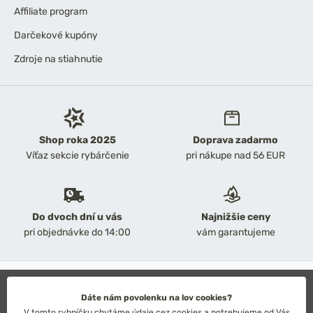
Affiliate program
Darčekové kupóny
Zdroje na stiahnutie
Shop roka 2025
Doprava zadarmo
Víťaz sekcie rybárčenie
pri nákupe nad 56 EUR
Do dvoch dní u vás
Najnižšie ceny
pri objednávke do 14:00
vám garantujeme
2026 Chyť a pusť
Obchodné podmienky
Dáte nám povolenku na lov cookies?
Ochrana osobných údajov
V tomto rybníčku chytáme údaje cez cookies a potrebujeme od Vás