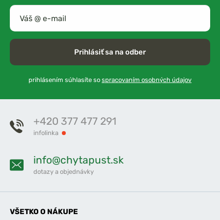
Prihlásiť sa na odber
prihlásením súhlasíte so
spracovaním osobných údajov
+420 377 477 291
infolinka
info@chytapust.sk
dotazy a objednávky
VŠETKO O NÁKUPE