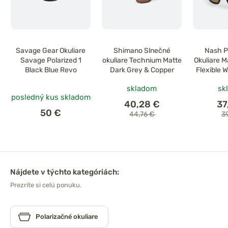
Savage Gear Okuliare
Shimano Slnečné
Nash P
Savage Polarized 1
okuliare Technium Matte
Okuliare M
Black Blue Revo
Dark Grey & Copper
Flexible 
Sungla
skladom
sk
posledný kus skladom
40,28 €
37
50 €
44,76 €
3
Nájdete v týchto kategóriách:
Prezrite si celú ponuku.
Polarizačné okuliare