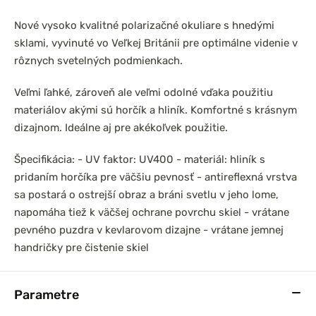
Nové vysoko kvalitné polarizačné okuliare s hnedými
sklami, vyvinuté vo Veľkej Británii pre optimálne videnie v
rôznych svetelných podmienkach.
Veľmi ľahké, zároveň ale veľmi odolné vďaka použitiu
materiálov akými sú horčík a hliník. Komfortné s krásnym
dizajnom. Ideálne aj pre akékoľvek použitie.
Špecifikácia:
- UV faktor: UV400
- materiál: hliník s
pridaním horčíka pre väčšiu pevnosť
- antireflexná vrstva
sa postará o ostrejší obraz a bráni svetlu v jeho lome,
napomáha tiež k väčšej ochrane povrchu skiel
- vrátane
pevného puzdra v kevlarovom dizajne
- vrátane jemnej
handričky pre čistenie skiel
Parametre