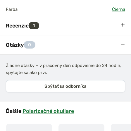
Farba
Čierna
Recenzie
1
Otázky
0
Žiadne otázky – v pracovný deň odpovieme do 24 hodín,
spýtajte sa ako prví.
Spýtať sa odborníka
Ďalšie
Polarizačné okuliare