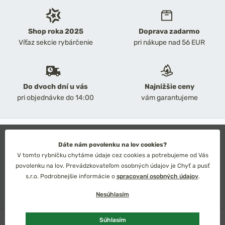
Shop roka 2025
Doprava zadarmo
Víťaz sekcie rybárčenie
pri nákupe nad 56 EUR
Do dvoch dní u vás
Najnižšie ceny
pri objednávke do 14:00
vám garantujeme
2026 Chyť a pusť
Obchodné podmienky
Dáte nám povolenku na lov cookies?
Ochrana osobných údajov
V tomto rybníčku chytáme údaje cez cookies a potrebujeme od Vás
Technické riešenie: Simplia s.r.o.
povolenku na lov. Prevádzkovateľom osobných údajov je Chyť a pusť
Strategický dizajn: Petr Široký
s.r.o. Podrobnejšie informácie o
spracovaní osobných údajov
.
Nesúhlasím
Skladom
viac kusov
Súhlasím
Slovensko
Česko
Euro
Kč