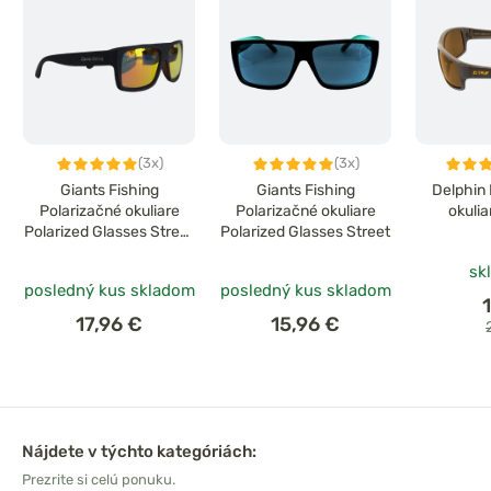
(3x)
(3x)
Giants Fishing
Giants Fishing
Delphin 
Polarizačné okuliare
Polarizačné okuliare
okulia
Polarized Glasses Street
Polarized Glasses Street
2
sk
posledný kus skladom
posledný kus skladom
17,96 €
15,96 €
Nájdete v týchto kategóriách:
Prezrite si celú ponuku.