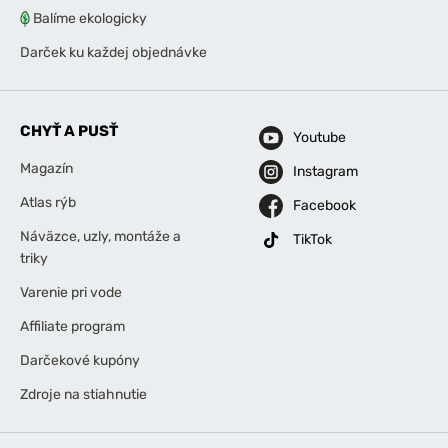
Balíme ekologicky
Darček ku každej objednávke
CHYŤ A PUSŤ
Youtube
Magazín
Instagram
Atlas rýb
Facebook
Náväzce, uzly, montáže a
TikTok
triky
Varenie pri vode
Affiliate program
Darčekové kupóny
Zdroje na stiahnutie