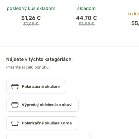
posledný kus skladom
skladom
u do
31,26 €
44,70 €
55
39,08 €
55,88 €
Nájdete v týchto kategóriách:
Prezrite si celú ponuku.
Polarizačné okuliare
Výpredaj oblečenia a obuvi
Polarizačné okuliare Korda