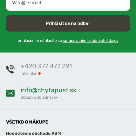
Prihlásiť sa na odber
prihlásením súhlasíte so
spracovaním osobných údajov
+420 377 477 291
infolinka
info@chytapust.sk
dotazy a objednávky
VŠETKO O NÁKUPE
Hodnotenie obchodu 98 %