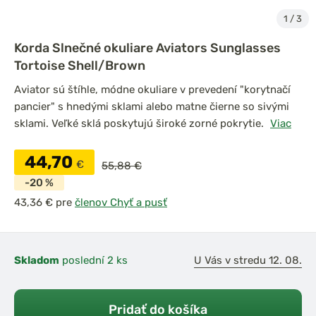
1
/
3
Korda Slnečné okuliare Aviators Sunglasses
Tortoise Shell/Brown
Aviator sú štíhle, módne okuliare v prevedení "korytnačí
pancier" s hnedými sklami alebo matne čierne so sivými
sklami. Veľké sklá poskytujú široké zorné pokrytie.
Viac
44,70
€
55,88 €
-20 %
pre
členov Chyť a pusť
Skladom
poslední 2 ks
U Vás v stredu 12. 08.
Pridať do košíka