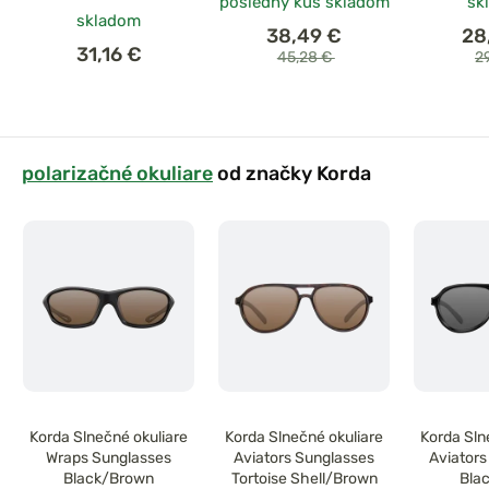
posledný kus skladom
sk
skladom
38,49 €
28
31,16 €
45,28 €
2
polarizačné okuliare
od značky Korda
Korda Slnečné okuliare
Korda Slnečné okuliare
Korda Sln
Wraps Sunglasses
Aviators Sunglasses
Aviators
Black/Brown
Tortoise Shell/Brown
Bla