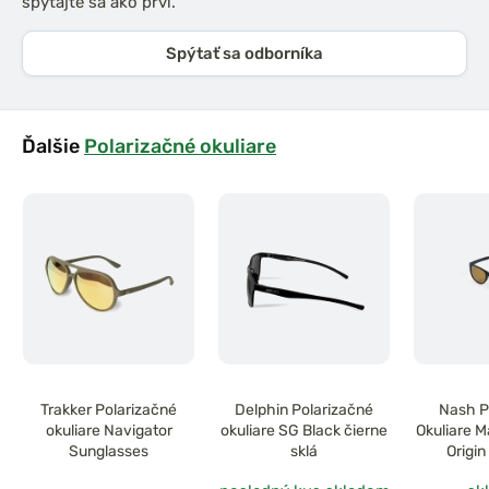
spýtajte sa ako prví.
Spýtať sa odborníka
Ďalšie
Polarizačné okuliare
Trakker Polarizačné
Delphin Polarizačné
Nash P
okuliare Navigator
okuliare SG Black čierne
Okuliare M
Sunglasses
sklá
Origin
Sungla