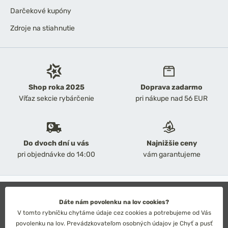
Darčekové kupóny
Zdroje na stiahnutie
Shop roka 2025
Doprava zadarmo
Víťaz sekcie rybárčenie
pri nákupe nad 56 EUR
Do dvoch dní u vás
Najnižšie ceny
pri objednávke do 14:00
vám garantujeme
2026 Chyť a pusť
Obchodné podmienky
Dáte nám povolenku na lov cookies?
Ochrana osobných údajov
V tomto rybníčku chytáme údaje cez cookies a potrebujeme od Vás
Technické riešenie: Simplia s.r.o.
povolenku na lov. Prevádzkovateľom osobných údajov je Chyť a pusť