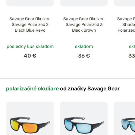
Savage Gear Okuliare
Savage Gear Okuliare
Savage G
Savage Polarized 2
Savage Polarized 3
Shades
Black Blue Revo
Black Brown
Polarize
Dar
posledný kus skladom
skladom
sk
40 €
36 €
33
polarizačné okuliare
od značky Savage Gear