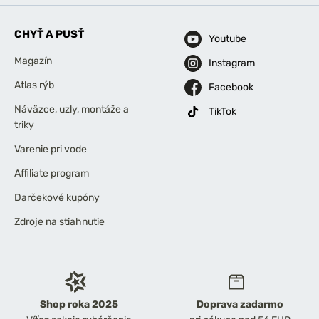
CHYŤ A PUSŤ
Youtube
Magazín
Instagram
Atlas rýb
Facebook
Náväzce, uzly, montáže a
TikTok
triky
Varenie pri vode
Affiliate program
Darčekové kupóny
Zdroje na stiahnutie
Shop roka 2025
Doprava zadarmo