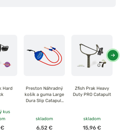
k Hard
Preston Náhradný
Zfish Prak Heavy
Delp
ck
košík a guma Large
Duty PRO Catapult
Dura Slip Catapult
Spare Parts H/XH
ý kus
dom
skladom
skladom
 €
6,52 €
15,96 €