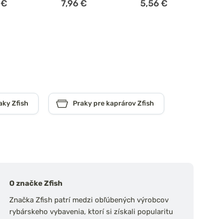
 €
7,96 €
5,56 €
aky Zfish
Praky pre kaprárov Zfish
O značke Zfish
Značka Zfish patrí medzi obľúbených výrobcov
rybárskeho vybavenia, ktorí si získali popularitu