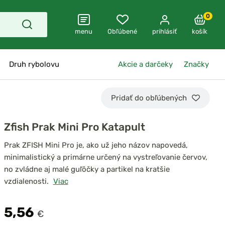
0
menu
Obľúbené
prihlásiť
košík
Druh rybolovu
Akcie a darčeky
Značky
Pridať do obľúbených
Zfish Prak Mini Pro Katapult
Prak ZFISH Mini Pro je, ako už jeho názov napovedá,
minimalistický a primárne určený na vystreľovanie červov,
no zvládne aj malé guľôčky a partikel na kratšie
vzdialenosti.
Viac
5,56
€