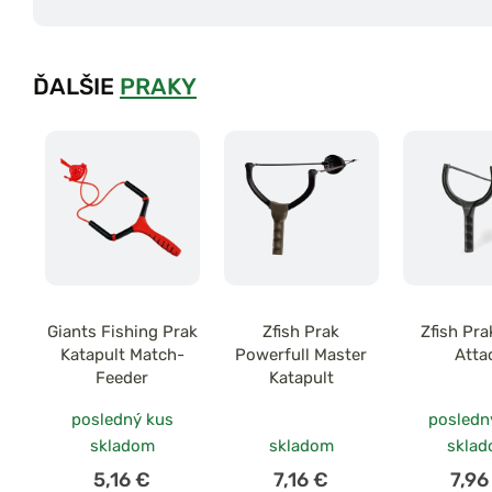
ĎALŠIE
PRAKY
Giants Fishing Prak
Zfish Prak
Zfish Pra
Katapult Match-
Powerfull Master
Atta
Feeder
Katapult
posledný kus
posledn
skladom
skladom
skla
5,16 €
7,16 €
7,96