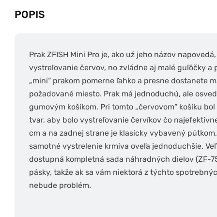
POPIS
Prak ZFISH Mini Pro je, ako už jeho názov napovedá
vystreľovanie červov, no zvládne aj malé guľôčky a p
„mini“ prakom pomerne ľahko a presne dostanete mal
požadované miesto. Prak má jednoduchú, ale osve
gumovým košíkom. Pri tomto „červovom“ košíku bol 
tvar, aby bolo vystreľovanie červíkov čo najefektívn
cm a na zadnej strane je klasicky vybavený pútkom,
samotné vystrelenie krmiva oveľa jednoduchšie. Veľ
dostupná kompletná sada náhradných dielov (ZF-751
pásky, takže ak sa vám niektorá z týchto spotrebný
nebude problém.