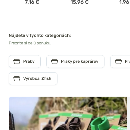
7,16 €
15,96 €
1,96
Nájdete v týchto kategóriách:
Prezrite si celú ponuku.
Praky
Praky pre kaprárov
Pr
Výrobca: Zfish