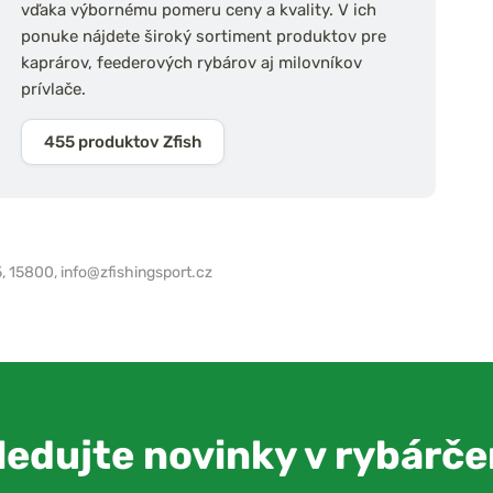
vďaka výbornému pomeru ceny a kvality. V ich
ponuke nájdete široký sortiment produktov pre
kaprárov, feederových rybárov aj milovníkov
prívlače.
455 produktov Zfish
5, 15800,
info@zfishingsport.cz
ledujte novinky v rybárče