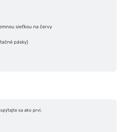
jemnou sieťkou na červy
etačné pásky)
pýtajte sa ako prví.