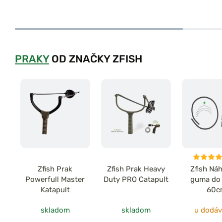
PRAKY
OD ZNAČKY ZFISH
Zfish Prak
Zfish Prak Heavy
Zfish Ná
Powerfull Master
Duty PRO Catapult
guma do
Katapult
60c
skladom
skladom
u dodáv