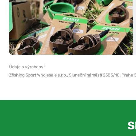
Údaje o výrobcovi:
Zfishing Sport Wholesale s.r.o.,
Sluneční náměstí 2583/10, Praha 
S