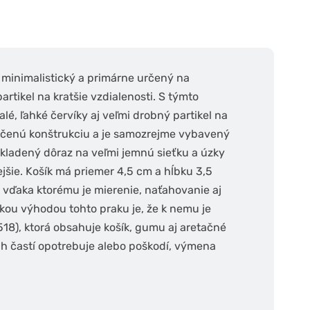
, minimalistický a primárne určený na
artikel na kratšie vzdialenosti. S týmto
é, ľahké červíky aj veľmi drobný partikel na
dčenú konštrukciu a je samozrejme vybavený
kladený dôraz na veľmi jemnú sieťku a úzky
ejšie. Košík má priemer 4,5 cm a hĺbku 3,5
 vďaka ktorému je mierenie, naťahovanie aj
kou výhodou tohto praku je, že k nemu je
8), ktorá obsahuje košík, gumu aj aretačné
ch častí opotrebuje alebo poškodí, výmena