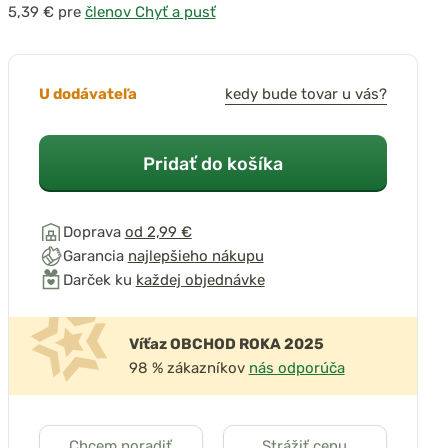
pre
členov Chyť a pusť
U dodávateľa
kedy bude tovar u vás?
Pridať do košíka
Doprava
od 2,99 €
Garancia
najlepšieho nákupu
Darček ku
každej objednávke
Víťaz OBCHOD ROKA 2025
98 % zákazníkov
nás odporúča
Chcem poradiť
Strážiť cenu