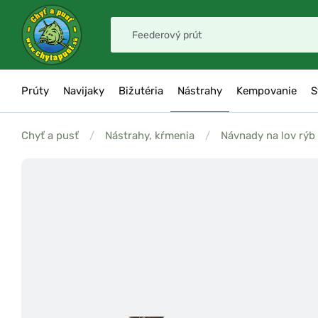
Prúty
Navijaky
Bižutéria
Nástrahy
Kempovanie
S
Chyť a pusť
/
Nástrahy, kŕmenia
/
Návnady na lov rýb