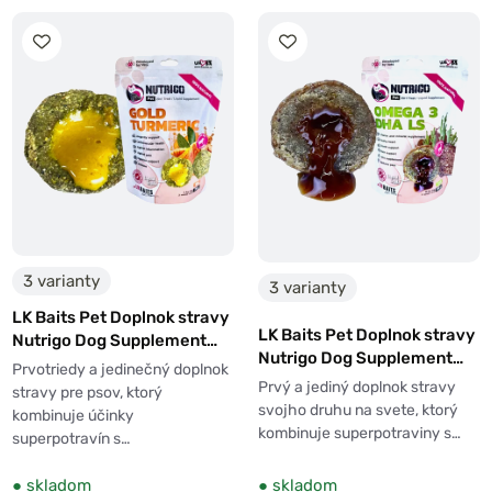
3 varianty
3 varianty
LK Baits Pet Doplnok stravy
LK Baits Pet Doplnok stravy
Nutrigo Dog Supplement
Nutrigo Dog Supplement
Gold Turmeric
Prvotriedy a jedinečný doplnok
Omega-3 Algae DHA LS
Prvý a jediný doplnok stravy
stravy pre psov, ktorý
svojho druhu na svete, ktorý
kombinuje účinky
kombinuje superpotraviny s…
superpotravín s…
●
skladom
●
skladom