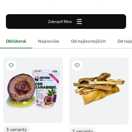
Zobraziť filtre
Obľúbené
Najnovšie
Od najlacnejších
Od naj
3 varianty
2 varianty