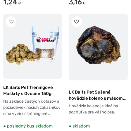
1,24
3,16
€
€
LK Baits Pet Tréningové
LK Baits Pet Sušené
Maškrty s Ovocím 150g
hovädzie koleno s mäsom
Na základe častých dotazov a
200g
Hovädzie koleno je ideálna
požiadaviek našich zákazníkov
pochúťka pre vášho psa.
sme vyvinuli tréningové…
●
posledný kus skladom
●
skladom