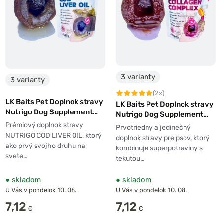
3 varianty
3 varianty
(2x)
LK Baits Pet Doplnok stravy
LK Baits Pet Doplnok stravy
Nutrigo Dog Supplement
Nutrigo Dog Supplement
Cod Liver Oil
Collagen Complex
Prémiový doplnok stravy
Prvotriedny a jedinečný
NUTRIGO COD LIVER OIL, ktorý
doplnok stravy pre psov, ktorý
ako prvý svojho druhu na
kombinuje superpotraviny s
svete…
tekutou…
●
skladom
●
skladom
U Vás v pondelok 10. 08.
U Vás v pondelok 10. 08.
7,12
7,12
€
€