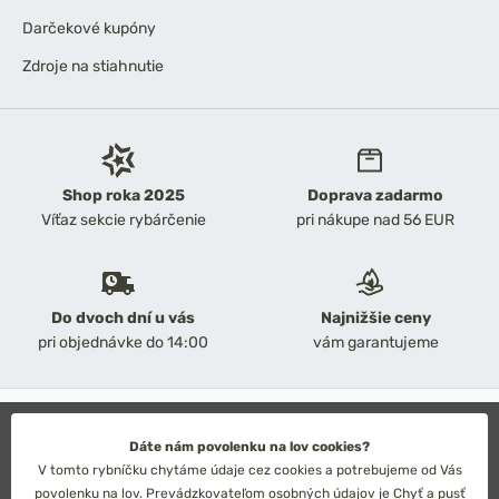
Darčekové kupóny
Zdroje na stiahnutie
Shop roka 2025
Doprava zadarmo
Víťaz sekcie rybárčenie
pri nákupe nad 56 EUR
Do dvoch dní u vás
Najnižšie ceny
pri objednávke do 14:00
vám garantujeme
2026 Chyť a pusť
Obchodné podmienky
Dáte nám povolenku na lov cookies?
Ochrana osobných údajov
V tomto rybníčku chytáme údaje cez cookies a potrebujeme od Vás
Technické riešenie: Simplia s.r.o.
povolenku na lov. Prevádzkovateľom osobných údajov je Chyť a pusť