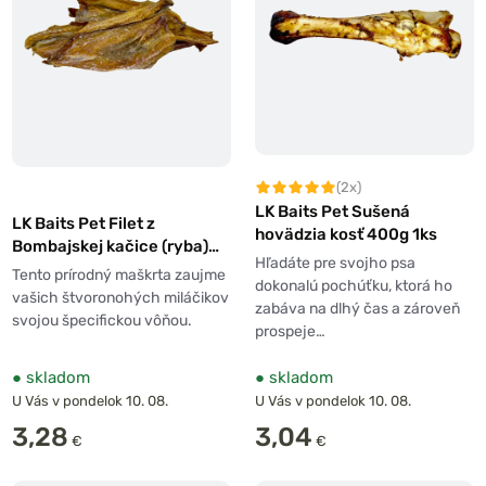
(2x)
LK Baits Pet Sušená
LK Baits Pet Filet z
hovädzia kosť 400g 1ks
Bombajskej kačice (ryba)
Hľadáte pre svojho psa
100g
Tento prírodný maškrta zaujme
dokonalú pochúťku, ktorá ho
vašich štvoronohých miláčikov
zabáva na dlhý čas a zároveň
svojou špecifickou vôňou.
prospeje…
●
skladom
●
skladom
U Vás v pondelok 10. 08.
U Vás v pondelok 10. 08.
3,28
3,04
€
€