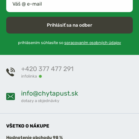
Prihlásiť sa na odber
prihlásením súhlasíte so
spracovaním osobných údajov
+420 377 477 291
infolinka
info@chytapust.sk
dotazy a objednávky
VŠETKO O NÁKUPE
Hodnotenie obchodu 98 %