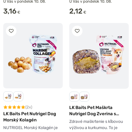
U Vás v pondelok 10. 08.
U Vás v pondelok 10. 08.
3,16
2,12
€
€
LK Baits Pet Maškrta
(2x)
Nutrigel Dog Zverina s
LK Baits Pet Nutrigel Dog
Kĺbovou Výživou a
Morský Kolagén
Zdravé maškrtenie s kĺbovou
Kurkumou
výživou a kurkumou. To je
NUTRIGEL Morský Kolagén je