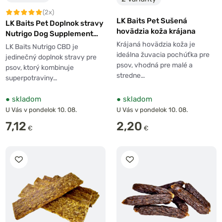
(2x)
LK Baits Pet Sušená
LK Baits Pet Doplnok stravy
hovädzia koža krájana
Nutrigo Dog Supplement
CBD Kanabidiol
Krájaná hovädzia koža je
LK Baits Nutrigo CBD je
ideálna žuvacia pochúťka pre
jedinečný doplnok stravy pre
psov, vhodná pre malé a
psov, ktorý kombinuje
stredne…
superpotraviny…
●
skladom
●
skladom
U Vás v pondelok 10. 08.
U Vás v pondelok 10. 08.
7,12
2,20
€
€