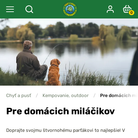
0
Chyť a pusť
/
Kempovanie, outdoor
/
Pre domácich mi
Pre domácich miláčikov
Doprajte svojmu štvornohému parťákovi to najlepšie! V
kategórii Pre domácich miláčikov nájdete starostlivo