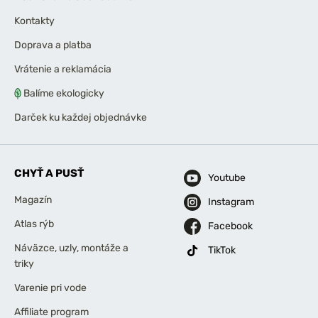
Kontakty
Doprava a platba
Vrátenie a reklamácia
Balíme ekologicky
Darček ku každej objednávke
CHYŤ A PUSŤ
Youtube
Magazín
Instagram
Atlas rýb
Facebook
Náväzce, uzly, montáže a
TikTok
triky
Varenie pri vode
Affiliate program