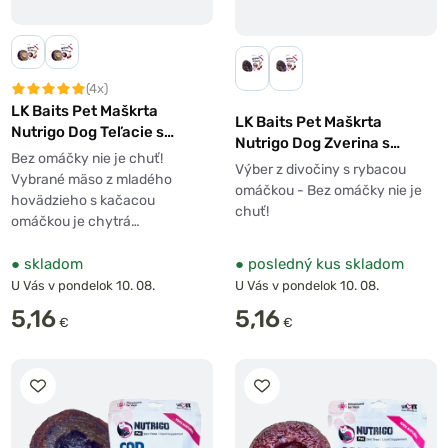
(4x)
LK Baits Pet Maškrta
LK Baits Pet Maškrta
Nutrigo Dog Teľacie s
Nutrigo Dog Zverina s
kačacou omáčkou
Bez omáčky nie je chuť!
rybacou omáčkou
Výber z divočiny s rybacou
Vybrané mäso z mladého
omáčkou - Bez omáčky nie je
hovädzieho s kačacou
chuť!
omáčkou je chytrá…
●
skladom
●
posledný kus skladom
U Vás v pondelok 10. 08.
U Vás v pondelok 10. 08.
5,16
5,16
€
€