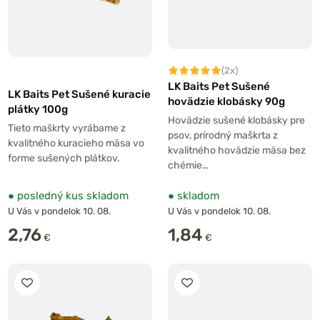
(2x)
LK Baits Pet Sušené
LK Baits Pet Sušené kuracie
hovädzie klobásky 90g
plátky 100g
Hovädzie sušené klobásky pre
Tieto maškrty vyrábame z
psov, prírodný maškrta z
kvalitného kuracieho mäsa vo
kvalitného hovädzie mäsa bez
forme sušených plátkov.
chémie…
●
posledný kus skladom
●
skladom
U Vás v pondelok 10. 08.
U Vás v pondelok 10. 08.
2,76
1,84
€
€