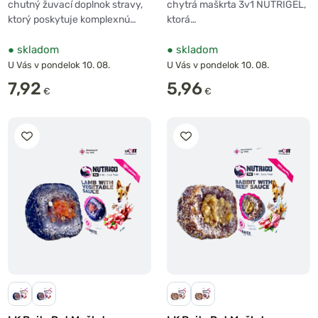
chytrá maškrta 3v1 NUTRIGEL,
chutný žuvací doplnok stravy,
ktorá…
ktorý poskytuje komplexnú…
●
skladom
●
skladom
U Vás v pondelok 10. 08.
U Vás v pondelok 10. 08.
7,92
5,96
€
€