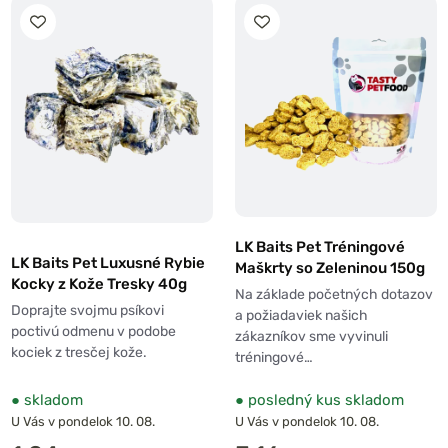
LK Baits Pet Tréningové
LK Baits Pet Luxusné Rybie
Maškrty so Zeleninou 150g
Kocky z Kože Tresky 40g
Na základe početných dotazov
Doprajte svojmu psíkovi
a požiadaviek našich
poctivú odmenu v podobe
zákazníkov sme vyvinuli
kociek z tresčej kože.
tréningové…
●
skladom
●
posledný kus skladom
U Vás v pondelok 10. 08.
U Vás v pondelok 10. 08.