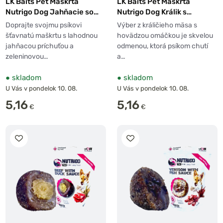
LK Baits Pet Maškrta
LK Baits Pet Maškrta
Nutrigo Dog Jahňacie so
Nutrigo Dog Králik s
zeleninou omáčkou
hovädzou omáčkou
Doprajte svojmu psíkovi
Výber z králičieho mäsa s
šťavnatú maškrtu s lahodnou
hovädzou omáčkou je skvelou
jahňacou príchuťou a
odmenou, ktorá psíkom chutí
zeleninovou…
a…
●
skladom
●
skladom
U Vás v pondelok 10. 08.
U Vás v pondelok 10. 08.
5,16
5,16
€
€