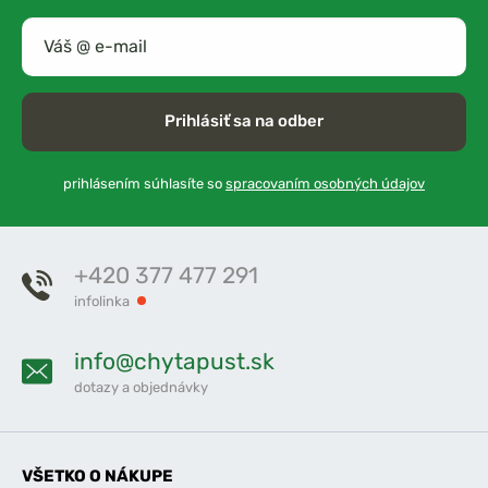
Prihlásiť sa na odber
prihlásením súhlasíte so
spracovaním osobných údajov
+420 377 477 291
infolinka
info@chytapust.sk
dotazy a objednávky
VŠETKO O NÁKUPE