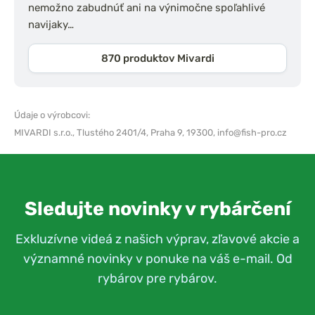
nemožno zabudnúť ani na výnimočne spoľahlivé
navijaky…
870 produktov Mivardi
Údaje o výrobcovi:
MIVARDI s.r.o.,
Tlustého 2401/4, Praha 9, 19300,
info@fish-pro.cz
Sledujte novinky v rybárčení
Exkluzívne videá z našich výprav, zľavové akcie a
významné novinky v ponuke na váš e-mail. Od
rybárov pre rybárov.