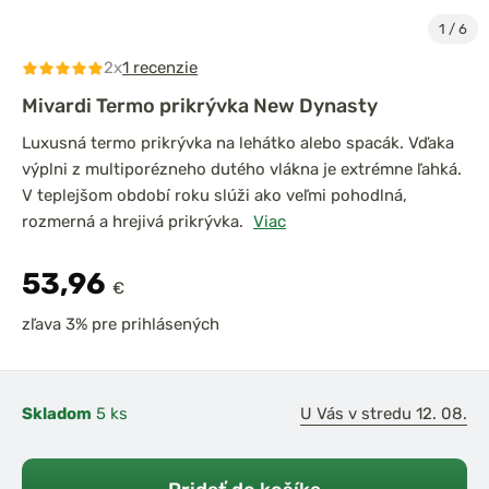
1
/
6
2x
1 recenzie
Mivardi Termo prikrývka New Dynasty
Luxusná termo prikrývka na lehátko alebo spacák. Vďaka
výplni z multiporézneho dutého vlákna je extrémne ľahká.
V teplejšom období roku slúži ako veľmi pohodlná,
rozmerná a hrejivá prikrývka.
Viac
53,96
€
zľava 3% pre prihlásených
Skladom
5 ks
U Vás v stredu 12. 08.