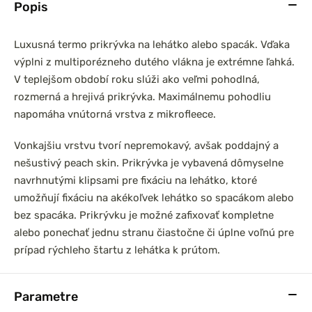
Popis
Luxusná termo prikrývka na lehátko alebo spacák. Vďaka
výplni z multiporézneho dutého vlákna je extrémne ľahká.
V teplejšom období roku slúži ako veľmi pohodlná,
rozmerná a hrejivá prikrývka. Maximálnemu pohodliu
napomáha vnútorná vrstva z mikrofleece.
Vonkajšiu vrstvu tvorí nepremokavý, avšak poddajný a
nešustivý peach skin. Prikrývka je vybavená dômyselne
navrhnutými klipsami pre fixáciu na lehátko, ktoré
umožňují fixáciu na akékoľvek lehátko so spacákom alebo
bez spacáka. Prikrývku je možné zafixovať kompletne
alebo ponechať jednu stranu čiastočne či úplne voľnú pre
prípad rýchleho štartu z lehátka k prútom.
Parametre