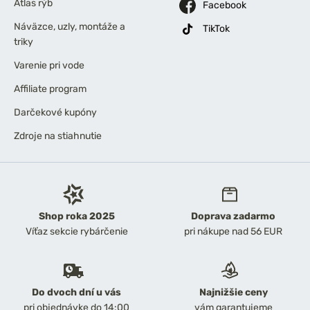
Atlas rýb
Facebook
Náväzce, uzly, montáže a
TikTok
triky
Varenie pri vode
Affiliate program
Darčekové kupóny
Zdroje na stiahnutie
Shop roka 2025
Doprava zadarmo
Víťaz sekcie rybárčenie
pri nákupe nad 56 EUR
Do dvoch dní u vás
Najnižšie ceny
pri objednávke do 14:00
vám garantujeme