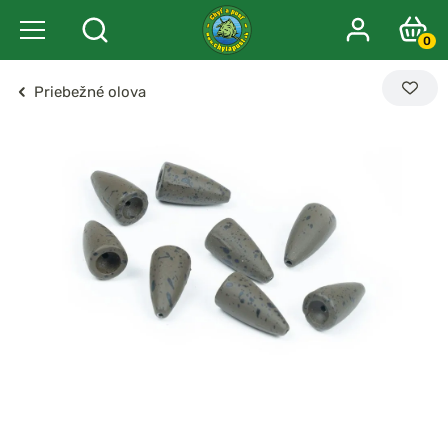
0
Priebežné olova