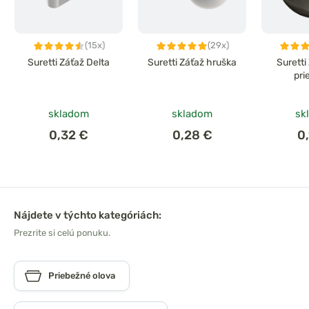
(15x)
(29x)
Suretti Záťaž Delta
Suretti Záťaž hruška
Suretti
pri
skladom
skladom
sk
0,32 €
0,28 €
0
Nájdete v týchto kategóriách:
Prezrite si celú ponuku.
Priebežné olova