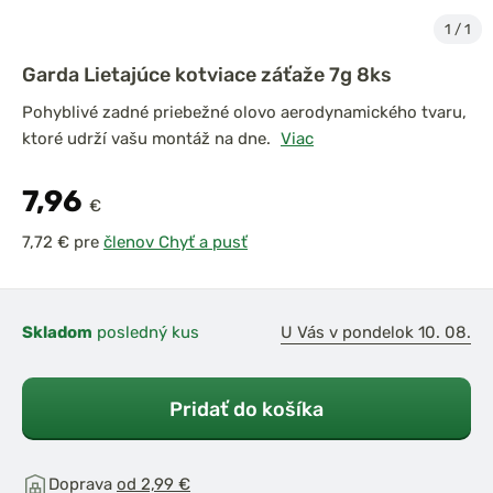
1
/
1
Garda Lietajúce kotviace záťaže 7g 8ks
Pohyblivé zadné priebežné olovo aerodynamického tvaru,
ktoré udrží vašu montáž na dne.
Viac
7,96
€
pre
členov Chyť a pusť
Skladom
posledný kus
U Vás v pondelok 10. 08.
Pridať do košíka
Doprava
od 2,99 €