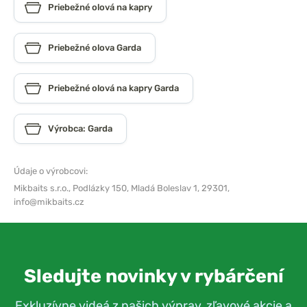
Priebežné olová na kapry
Priebežné olova Garda
Priebežné olová na kapry Garda
Výrobca: Garda
Údaje o výrobcovi:
Mikbaits s.r.o.,
Podlázky 150, Mladá Boleslav 1, 29301,
info@mikbaits.cz
Sledujte novinky v rybárčení
Exkluzívne videá z našich výprav, zľavové akcie a