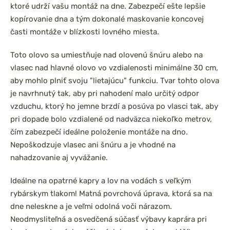
ktoré udrží vašu montáž na dne. Zabezpečí ešte lepšie
kopírovanie dna a tým dokonalé maskovanie koncovej
časti montáže v blízkosti lovného miesta.
Toto olovo sa umiestňuje nad olovenú šnúru alebo na
vlasec nad hlavné olovo vo vzdialenosti minimálne 30 cm,
aby mohlo plniť svoju "lietajúcu" funkciu. Tvar tohto olova
je navrhnutý tak, aby pri nahodení malo určitý odpor
vzduchu, ktorý ho jemne brzdí a posúva po vlasci tak, aby
pri dopade bolo vzdialené od nadväzca niekoľko metrov,
čím zabezpečí ideálne položenie montáže na dno.
Nepoškodzuje vlasec ani šnúru a je vhodné na
nahadzovanie aj vyvážanie.
Ideálne na opatrné kapry a lov na vodách s veľkým
rybárskym tlakom! Matná povrchová úprava, ktorá sa na
dne neleskne a je veľmi odolná voči nárazom.
Neodmysliteľná a osvedčená súčasť výbavy kaprára pri